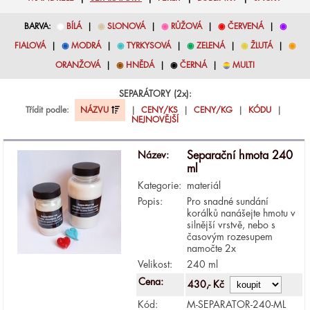
BARVA:
◉
BÍLÁ
|
◉
SLONOVÁ
|
◉
RŮŽOVÁ
|
◉
ČERVENÁ
|
◉
FIALOVÁ
|
◉
MODRÁ
|
◉
TYRKYSOVÁ
|
◉
ZELENÁ
|
◉
ŽLUTÁ
|
◉
ORANŽOVÁ
|
◉
HNĚDÁ
|
◉
ČERNÁ
|
◉
MULTI
SEPARÁTORY (2x):
Třídit podle:
NÁZVU
|
CENY/KS
|
CENY/KG
|
KÓDU
|
NEJNOVĚJŠÍ
Název:
Separační hmota 240
ml
Kategorie:
materiál
Popis:
Pro snadné sundání
korálků nanášejte hmotu v
silnější vrstvě, nebo s
časovým rozesupem
namočte 2x
Velikost:
240 ml
Cena:
430,- Kč
Kód:
M-SEPARATOR-240-ML