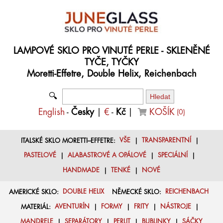
LAMPOVÉ SKLO PRO VINUTÉ PERLE - SKLENĚNÉ
TYČE, TYČKY
Moretti-Effetre, Double Helix, Reichenbach
🔍
English
-
Česky
|
€
-
Kč
|
KOŠÍK
(
0
)
ITALSKÉ SKLO MORETTI–EFFETRE:
VŠE
|
TRANSPARENTNÍ
|
PASTELOVÉ
|
ALABASTROVÉ A OPÁLOVÉ
|
SPECIÁLNÍ
|
HANDMADE
|
TENKÉ
|
NOVÉ
AMERICKÉ SKLO:
DOUBLE HELIX
NĚMECKÉ SKLO:
REICHENBACH
MATERIÁL:
AVENTURÍN
|
FORMY
|
FRITY
|
NÁSTROJE
|
MANDRELE
|
SEPARÁTORY
|
PERLIT
|
BUBLINKY
|
SÁČKY