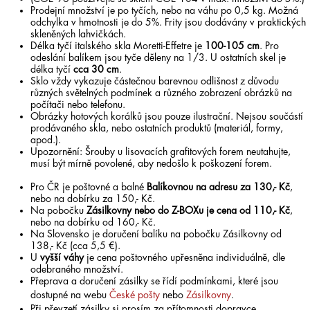
Prodejní množství je po tyčích, nebo na váhu po 0,5 kg. Možná
odchylka v hmotnosti je do 5%. Frity jsou dodávány v praktických
skleněných lahvičkách.
Délka tyčí italského skla Moretti-Effetre je
100-105 cm
. Pro
odeslání balíkem jsou tyče děleny na 1/3. U ostatních skel je
délka tyčí
cca 30 cm
.
Sklo vždy vykazuje částečnou barevnou odlišnost z důvodu
různých světelných podmínek a různého zobrazení obrázků na
počítači nebo telefonu.
Obrázky hotových korálků jsou pouze ilustrační. Nejsou součástí
prodávaného skla, nebo ostatních produktů (materiál, formy,
apod.).
Upozornění: Šrouby u lisovacích grafitových forem neutahujte,
musí být mírně povolené, aby nedošlo k poškození forem.
Pro ČR je poštovné a balné
Balíkovnou na adresu za 130,- Kč
,
nebo na dobírku za 150,- Kč.
Na pobočku
Zásilkovny nebo do Z-BOXu je cena od 110,- Kč
,
nebo na dobírku od 160,- Kč.
Na Slovensko je doručení balíku na pobočku Zásilkovny od
138,- Kč (cca 5,5 €).
U
vyšší váhy
je cena poštovného upřesněna individuálně, dle
odebraného množství.
Přeprava a doručení zásilky se řídí podmínkami, které jsou
dostupné na webu
České pošty
nebo
Zásilkovny
.
Při převzetí zásilky si prosím za přítomnosti dopravce