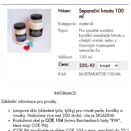
Název:
Separační hmota 100
ml
Kategorie:
materiál
Popis:
Pro snadné sundání
korálků nanášejte hmotu v
silnější vrstvě, nebo s
časovým rozesupem
namočte 2x
Velikost:
100 ml
Cena:
220,- Kč
Kód:
M-SEPARATOR-100-ML
INFORMACE:
Základní informace pro prodej:
Lampové sklo (skleněné tyče, tyčky) pro vinuté perle, korálky a
vinutky. Nabízíme více než 200 druhů - vše je SKLADEM.
Roztažnost skel je
COE 104
(mimo Reichenbach řady "RW",
které mají COE 96).
(COE 96 používejte se sklem COE 104 v max. množství do 5%.)