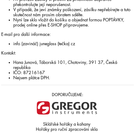
překontrolujte její neporušenost.
V případě, že jeví známky poškození, zásilku nepřebírejte a tuto
skutečnost nám prosím obratem sdělte.
Nyní lze sklo vložit do košíku a objednat formou POPTÁVKY,
prodej online přes E-SHOP připravujeme.
E-mail pro další informace:
info (zavináč) juneglass (tečka) cz
Kontakt:
Hana Junová, Táborská 101, Chotoviny, 391 37, Česká
republika
IČO: 87216167
Nejsem plátce DPH.
DOPORUČUJEME:
Sklářské hořáky a kahany
Hořáky pro ruční zpracování skla