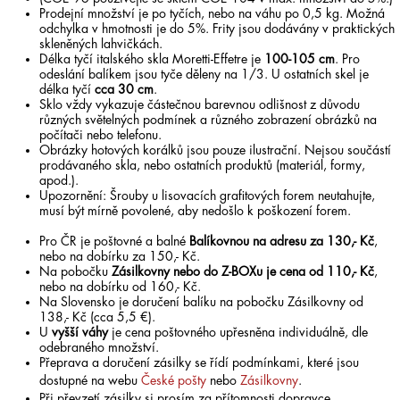
Prodejní množství je po tyčích, nebo na váhu po 0,5 kg. Možná
odchylka v hmotnosti je do 5%. Frity jsou dodávány v praktických
skleněných lahvičkách.
Délka tyčí italského skla Moretti-Effetre je
100-105 cm
. Pro
odeslání balíkem jsou tyče děleny na 1/3. U ostatních skel je
délka tyčí
cca 30 cm
.
Sklo vždy vykazuje částečnou barevnou odlišnost z důvodu
různých světelných podmínek a různého zobrazení obrázků na
počítači nebo telefonu.
Obrázky hotových korálků jsou pouze ilustrační. Nejsou součástí
prodávaného skla, nebo ostatních produktů (materiál, formy,
apod.).
Upozornění: Šrouby u lisovacích grafitových forem neutahujte,
musí být mírně povolené, aby nedošlo k poškození forem.
Pro ČR je poštovné a balné
Balíkovnou na adresu za 130,- Kč
,
nebo na dobírku za 150,- Kč.
Na pobočku
Zásilkovny nebo do Z-BOXu je cena od 110,- Kč
,
nebo na dobírku od 160,- Kč.
Na Slovensko je doručení balíku na pobočku Zásilkovny od
138,- Kč (cca 5,5 €).
U
vyšší váhy
je cena poštovného upřesněna individuálně, dle
odebraného množství.
Přeprava a doručení zásilky se řídí podmínkami, které jsou
dostupné na webu
České pošty
nebo
Zásilkovny
.
Při převzetí zásilky si prosím za přítomnosti dopravce