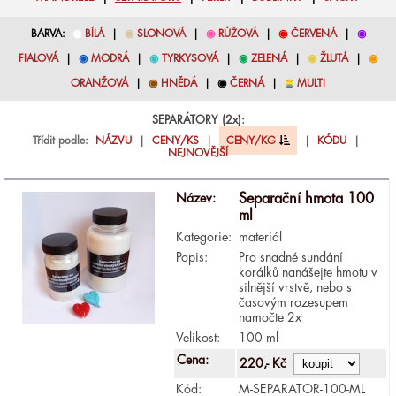
BARVA:
◉
BÍLÁ
|
◉
SLONOVÁ
|
◉
RŮŽOVÁ
|
◉
ČERVENÁ
|
◉
FIALOVÁ
|
◉
MODRÁ
|
◉
TYRKYSOVÁ
|
◉
ZELENÁ
|
◉
ŽLUTÁ
|
◉
ORANŽOVÁ
|
◉
HNĚDÁ
|
◉
ČERNÁ
|
◉
MULTI
SEPARÁTORY (2x):
Třídit podle:
NÁZVU
|
CENY/KS
|
CENY/KG
|
KÓDU
|
NEJNOVĚJŠÍ
Název:
Separační hmota 100
ml
Kategorie:
materiál
Popis:
Pro snadné sundání
korálků nanášejte hmotu v
silnější vrstvě, nebo s
časovým rozesupem
namočte 2x
Velikost:
100 ml
Cena:
220,- Kč
Kód:
M-SEPARATOR-100-ML