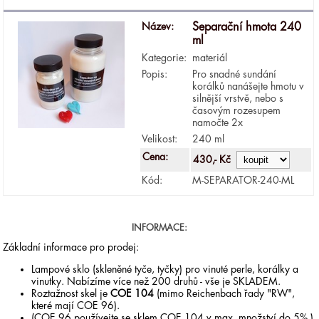
Název:
Separační hmota 240
ml
Kategorie:
materiál
Popis:
Pro snadné sundání
korálků nanášejte hmotu v
silnější vrstvě, nebo s
časovým rozesupem
namočte 2x
Velikost:
240 ml
Cena:
430,- Kč
Kód:
M-SEPARATOR-240-ML
INFORMACE:
Základní informace pro prodej:
Lampové sklo (skleněné tyče, tyčky) pro vinuté perle, korálky a
vinutky. Nabízíme více než 200 druhů - vše je SKLADEM.
Roztažnost skel je
COE 104
(mimo Reichenbach řady "RW",
které mají COE 96).
(COE 96 používejte se sklem COE 104 v max. množství do 5%.)