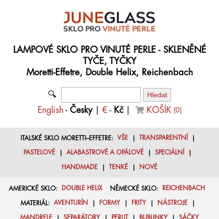
LAMPOVÉ SKLO PRO VINUTÉ PERLE - SKLENĚNÉ
TYČE, TYČKY
Moretti-Effetre, Double Helix, Reichenbach
🔍
English
-
Česky
|
€
-
Kč
|
KOŠÍK
(
0
)
ITALSKÉ SKLO MORETTI–EFFETRE:
VŠE
|
TRANSPARENTNÍ
|
PASTELOVÉ
|
ALABASTROVÉ A OPÁLOVÉ
|
SPECIÁLNÍ
|
HANDMADE
|
TENKÉ
|
NOVÉ
AMERICKÉ SKLO:
DOUBLE HELIX
NĚMECKÉ SKLO:
REICHENBACH
MATERIÁL:
AVENTURÍN
|
FORMY
|
FRITY
|
NÁSTROJE
|
MANDRELE
|
SEPARÁTORY
|
PERLIT
|
BUBLINKY
|
SÁČKY