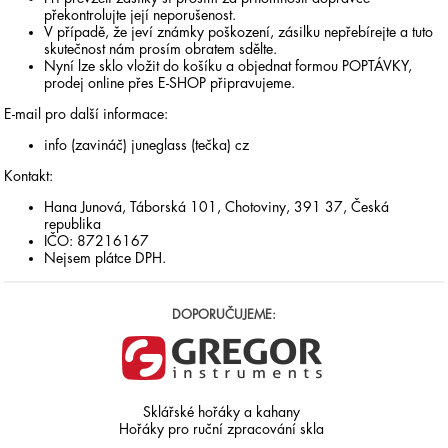
překontrolujte její neporušenost.
V případě, že jeví známky poškození, zásilku nepřebírejte a tuto
skutečnost nám prosím obratem sdělte.
Nyní lze sklo vložit do košíku a objednat formou POPTÁVKY,
prodej online přes E-SHOP připravujeme.
E-mail pro další informace:
info (zavináč) juneglass (tečka) cz
Kontakt:
Hana Junová, Táborská 101, Chotoviny, 391 37, Česká
republika
IČO: 87216167
Nejsem plátce DPH.
DOPORUČUJEME:
Sklářské hořáky a kahany
Hořáky pro ruční zpracování skla