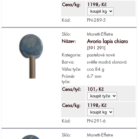
Cena/kg:
1198,- Kč
Kód:
PN-289-5
Sklo:
Moretti-Effetre
Název:
Avorio lapis chiaro
(591 291)
Kategorie:
pastelové nové
Barva:
světle modrá slonová
Váha tyče:
cca 84 g
Průměr
6-7 mm
tyče:
Cena/tyč:
101,- Kč
Cena/kg:
1198,- Kč
Kód:
PN-291-6
Sklo:
Moretti-Effetre