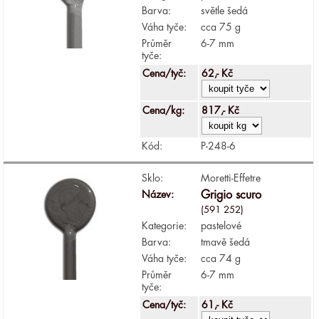
Barva:
světle šedá
Váha tyče:
cca 75 g
Průměr
6-7 mm
tyče:
Cena/tyč:
62,- Kč
Cena/kg:
817,- Kč
Kód:
P-248-6
Sklo:
Moretti-Effetre
Název:
Grigio scuro
(591 252)
Kategorie:
pastelové
Barva:
tmavě šedá
Váha tyče:
cca 74 g
Průměr
6-7 mm
tyče:
Cena/tyč:
61,- Kč