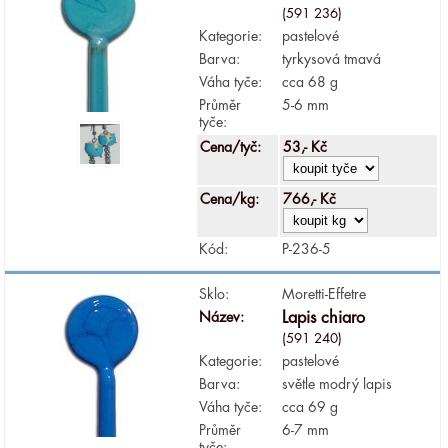
(591 236)
Kategorie:
pastelové
Barva:
tyrkysová tmavá
Váha tyče:
cca 68 g
Průměr
5-6 mm
tyče:
Cena/tyč:
53,- Kč
Cena/kg:
766,- Kč
Kód:
P-236-5
Sklo:
Moretti-Effetre
Název:
Lapis chiaro
(591 240)
Kategorie:
pastelové
Barva:
světle modrý lapis
Váha tyče:
cca 69 g
Průměr
6-7 mm
tyče: