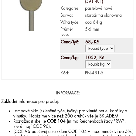
(591 481)
Kategorie:
pastelové nové
Barva:
starožitná slonovina
Váha tyče:
cca 64 g
Průměr
5-6 mm
tyče:
Cena/tyč:
68,- Kč
Cena/kg:
1052,- Kč
Kód:
PN-481-5
INFORMACE:
Základní informace pro prodej:
Lampové sklo (skleněné tyče, tyčky) pro vinuté perle, korálky a
vinutky. Nabízíme více než 200 druhů - vše je SKLADEM.
Roztažnost skel je
COE 104
(mimo Reichenbach řady "RW",
které mají COE 96).
(COE 96 používejte se sklem COE 104 v max. množství do 5%.)