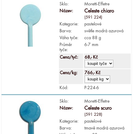
Sklo:
Moretti-Effetre
Název:
Celeste chiaro
(591 224)
Kategorie:
pastelové
Barva:
světle modrá azurová
Váha tyče:
cca 88 g
Průměr
6-7 mm
tyče:
Cena/tyč:
68,- Kč
Cena/kg:
766,- Kč
Kód:
P-224-6
Sklo:
Moretti-Effetre
Název:
Celeste scuro
(591 228)
Kategorie:
pastelové
Barva:
tmavě modrá azurová