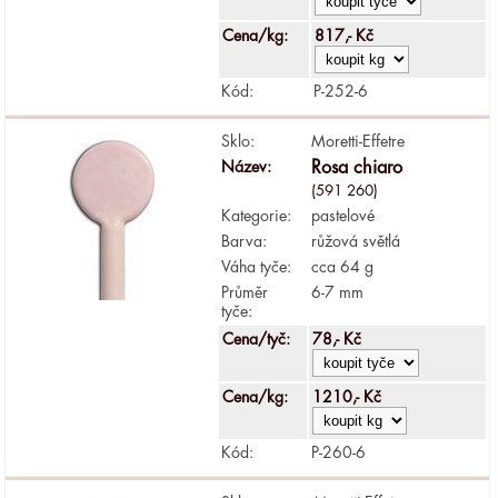
Cena/kg:
817,- Kč
Kód:
P-252-6
Sklo:
Moretti-Effetre
Název:
Rosa chiaro
(591 260)
Kategorie:
pastelové
Barva:
růžová světlá
Váha tyče:
cca 64 g
Průměr
6-7 mm
tyče:
Cena/tyč:
78,- Kč
Cena/kg:
1210,- Kč
Kód:
P-260-6