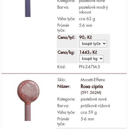
Kategorie:
pastelové nové
Barva:
pastelově modrý
inkoust
Váha tyče:
cca 62 g
Průměr
5-6 mm
tyče:
Cena/tyč:
90,- Kč
Cena/kg:
1443,- Kč
Kód:
PN-247M-5
Sklo:
Moretti-Effetre
Název:
Rosa cipria
(591 262M)
Kategorie:
pastelové nové
Barva:
práškově růžová
Váha tyče:
cca 59 g
Průměr
5-6 mm
tyče: