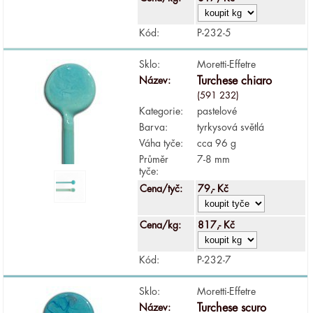
Kód:
P-232-5
Sklo:
Moretti-Effetre
Název:
Turchese chiaro
(591 232)
Kategorie:
pastelové
Barva:
tyrkysová světlá
Váha tyče:
cca 96 g
Průměr
7-8 mm
tyče:
Cena/tyč:
79,- Kč
Cena/kg:
817,- Kč
Kód:
P-232-7
Sklo:
Moretti-Effetre
Název:
Turchese scuro