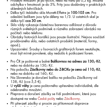
Prodejní množství je po tyčích, nebo na váhu po 0,5 kg. Možná
odchylka v hmotnosti je do 5%. Frity jsou dodávány v praktických
skleněných lahvičkách.
Délka tyčí italského skla Moretti-Effetre je
100-105 cm
. Pro
odeslání balíkem jsou tyče děleny na 1/3. U ostatních skel je
délka tyčí
cca 30 cm
.
Sklo vždy vykazuje částečnou barevnou odlišnost z důvodu
různých světelných podmínek a různého zobrazení obrázků na
počítači nebo telefonu.
Obrázky hotových korálků jsou pouze ilustrační. Nejsou součástí
prodávaného skla, nebo ostatních produktů (materiál, formy,
apod.).
Upozornění: Šrouby u lisovacích grafitových forem neutahujte,
musí být mírně povolené, aby nedošlo k poškození forem.
Pro ČR je poštovné a balné
Balíkovnou na adresu za 130,- Kč
,
nebo na dobírku za 150,- Kč.
Na pobočku
Zásilkovny nebo do Z-BOXu je cena od 110,- Kč
,
nebo na dobírku od 160,- Kč.
Na Slovensko je doručení balíku na pobočku Zásilkovny od
138,- Kč (cca 5,5 €).
U
vyšší váhy
je cena poštovného upřesněna individuálně, dle
odebraného množství.
Přeprava a doručení zásilky se řídí podmínkami, které jsou
dostupné na webu
České pošty
nebo
Zásilkovny
.
Při převzetí zásilky si prosím za přítomnosti dopravce