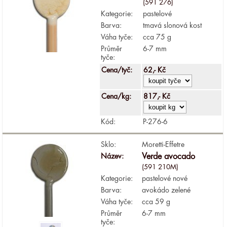
(591 276)
Kategorie:
pastelové
Barva:
tmavá slonová kost
Váha tyče:
cca 75 g
Průměr
6-7 mm
tyče:
Cena/tyč:
62,- Kč
Cena/kg:
817,- Kč
Kód:
P-276-6
Sklo:
Moretti-Effetre
Název:
Verde avocado
(591 210M)
Kategorie:
pastelové nové
Barva:
avokádo zelené
Váha tyče:
cca 59 g
Průměr
6-7 mm
tyče: