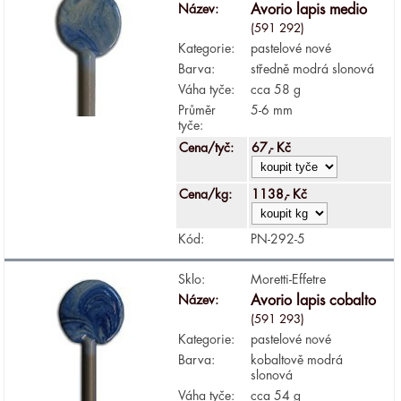
Název:
Avorio lapis medio
(591 292)
Kategorie:
pastelové nové
Barva:
středně modrá slonová
Váha tyče:
cca 58 g
Průměr
5-6 mm
tyče:
Cena/tyč:
67,- Kč
Cena/kg:
1138,- Kč
Kód:
PN-292-5
Sklo:
Moretti-Effetre
Název:
Avorio lapis cobalto
(591 293)
Kategorie:
pastelové nové
Barva:
kobaltově modrá
slonová
Váha tyče:
cca 54 g