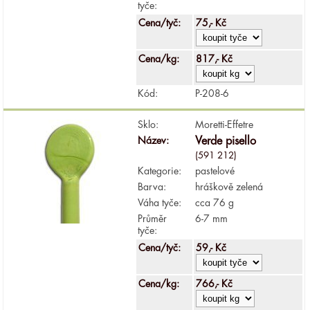
tyče:
Cena/tyč:
75,- Kč
Cena/kg:
817,- Kč
Kód:
P-208-6
Sklo:
Moretti-Effetre
Název:
Verde pisello
(591 212)
Kategorie:
pastelové
Barva:
hráškově zelená
Váha tyče:
cca 76 g
Průměr
6-7 mm
tyče:
Cena/tyč:
59,- Kč
Cena/kg:
766,- Kč