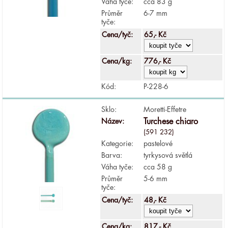
Váha tyče:
cca 83 g
Průměr
6-7 mm
tyče:
Cena/tyč:
65,- Kč
Cena/kg:
776,- Kč
Kód:
P-228-6
Sklo:
Moretti-Effetre
Název:
Turchese chiaro
(591 232)
Kategorie:
pastelové
Barva:
tyrkysová světlá
Váha tyče:
cca 58 g
Průměr
5-6 mm
tyče:
Cena/tyč:
48,- Kč
Cena/kg:
817,- Kč