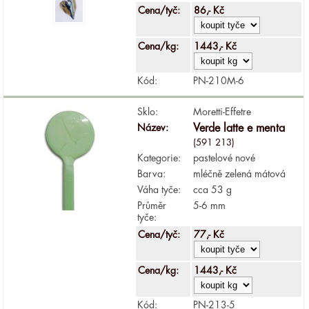
Cena/tyč:
86,- Kč
Cena/kg:
1443,- Kč
Kód:
PN-210M-6
Sklo:
Moretti-Effetre
Název:
Verde latte e menta
(591 213)
Kategorie:
pastelové nové
Barva:
mléčně zelená mátová
Váha tyče:
cca 53 g
Průměr
5-6 mm
tyče:
Cena/tyč:
77,- Kč
Cena/kg:
1443,- Kč
Kód:
PN-213-5