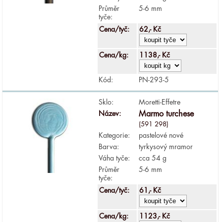
Průměr
5-6 mm
tyče:
Cena/tyč:
62,- Kč
Cena/kg:
1138,- Kč
Kód:
PN-293-5
Sklo:
Moretti-Effetre
Název:
Marmo turchese
(591 298)
Kategorie:
pastelové nové
Barva:
tyrkysový mramor
Váha tyče:
cca 54 g
Průměr
5-6 mm
tyče:
Cena/tyč:
61,- Kč
Cena/kg:
1123,- Kč