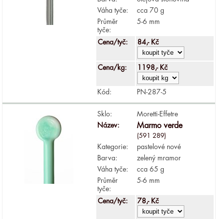
Váha tyče:
cca 70 g
Průměr
5-6 mm
tyče:
Cena/tyč:
84,- Kč
Cena/kg:
1198,- Kč
Kód:
PN-287-5
Sklo:
Moretti-Effetre
Název:
Marmo verde
(591 289)
Kategorie:
pastelové nové
Barva:
zelený mramor
Váha tyče:
cca 65 g
Průměr
5-6 mm
tyče:
Cena/tyč:
78,- Kč