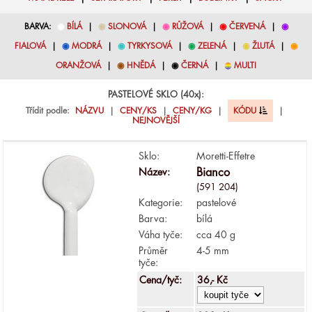
BARVA:
◉
BÍLÁ
|
◉
SLONOVÁ
|
◉
RŮŽOVÁ
|
◉
ČERVENÁ
|
◉
FIALOVÁ
|
◉
MODRÁ
|
◉
TYRKYSOVÁ
|
◉
ZELENÁ
|
◉
ŽLUTÁ
|
◉
ORANŽOVÁ
|
◉
HNĚDÁ
|
◉
ČERNÁ
|
◉
MULTI
PASTELOVÉ SKLO (40x):
Třídit podle:
NÁZVU
|
CENY/KS
|
CENY/KG
|
KÓDU
|
NEJNOVĚJŠÍ
Sklo:
Moretti-Effetre
Název:
Bianco
(591 204)
Kategorie:
pastelové
Barva:
bílá
Váha tyče:
cca 40 g
Průměr
4-5 mm
tyče:
Cena/tyč:
36,- Kč