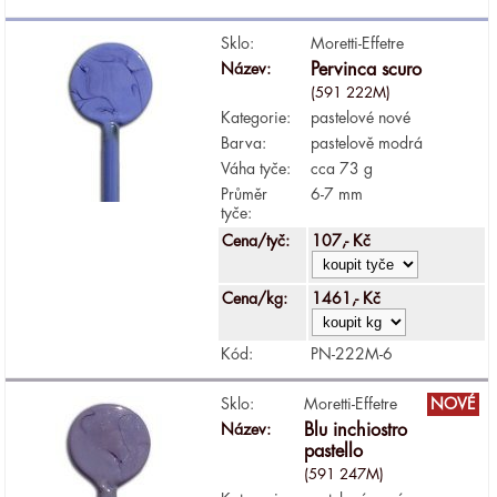
Sklo:
Moretti-Effetre
Název:
Pervinca scuro
(591 222M)
Kategorie:
pastelové nové
Barva:
pastelově modrá
Váha tyče:
cca 73 g
Průměr
6-7 mm
tyče:
Cena/tyč:
107,- Kč
Cena/kg:
1461,- Kč
Kód:
PN-222M-6
Sklo:
Moretti-Effetre
NOVÉ
Název:
Blu inchiostro
pastello
(591 247M)