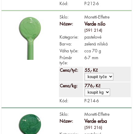
Kód:
P-212-6
Sklo:
Moretti-Effetre
Název:
Verde nilo
(591 214)
Kategorie:
pastelové
Barva:
zelená nilská
Váha tyče:
cca 70 g
Průměr
6-7 mm
tyče:
Cena/tyč:
55,- Kč
Cena/kg:
776,- Kč
Kód:
P-214-6
Sklo:
Moretti-Effetre
Název:
Verde erba
(591 216)