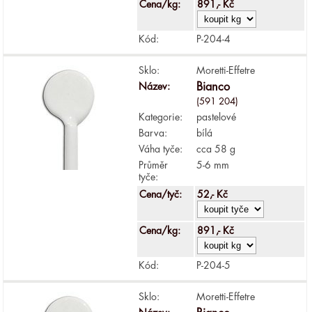
Cena/kg:
891,- Kč
Kód:
P-204-4
Sklo:
Moretti-Effetre
Název:
Bianco
(591 204)
Kategorie:
pastelové
Barva:
bílá
Váha tyče:
cca 58 g
Průměr
5-6 mm
tyče:
Cena/tyč:
52,- Kč
Cena/kg:
891,- Kč
Kód:
P-204-5
Sklo:
Moretti-Effetre