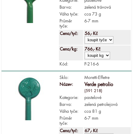
Kategorie:
pastelové
Barva:
zelená trávová
Váha tyče:
cca 73 g
Průměr
6-7 mm
tyče:
Cena/tyč:
56,- Kč
Cena/kg:
766,- Kč
Kód:
P-216-6
Sklo:
Moretti-Effetre
Název:
Verde petrolio
(591 218)
Kategorie:
pastelové
Barva:
zelená petrolejová
Váha tyče:
cca 81 g
Průměr
6-7 mm
tyče:
Cena/tyč:
67,- Kč