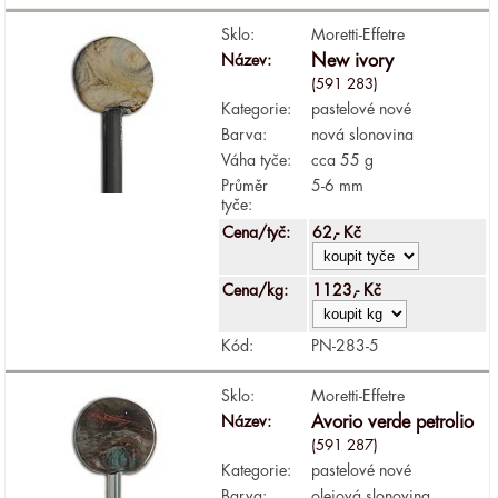
Sklo:
Moretti-Effetre
Název:
New ivory
(591 283)
Kategorie:
pastelové nové
Barva:
nová slonovina
Váha tyče:
cca 55 g
Průměr
5-6 mm
tyče:
Cena/tyč:
62,- Kč
Cena/kg:
1123,- Kč
Kód:
PN-283-5
Sklo:
Moretti-Effetre
Název:
Avorio verde petrolio
(591 287)
Kategorie:
pastelové nové
Barva:
olejová slonovina