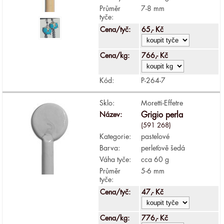
Průměr
7-8 mm
tyče:
Cena/tyč:
65,- Kč
Cena/kg:
766,- Kč
Kód:
P-264-7
Sklo:
Moretti-Effetre
Název:
Grigio perla
(591 268)
Kategorie:
pastelové
Barva:
perleťově šedá
Váha tyče:
cca 60 g
Průměr
5-6 mm
tyče:
Cena/tyč:
47,- Kč
Cena/kg:
776,- Kč