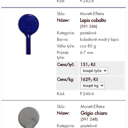
Kód:
P-242-6
Sklo:
Moretti-Effetre
Název:
Lapis cobalto
(591 246)
Kategorie:
pastelové
Barva:
kobaltově modrý lapis
Váha tyče:
cca 80 g
Průměr
6-7 mm
tyče:
Cena/tyč:
131,- Kč
Cena/kg:
1629,- Kč
Kód:
P-246-6
Sklo:
Moretti-Effetre
Název:
Grigio chiaro
(591 248)
Kategorie:
pastelové