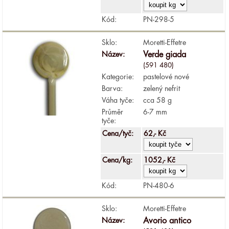
Kód:
PN-298-5
Sklo:
Moretti-Effetre
Název:
Verde giada
(591 480)
Kategorie:
pastelové nové
Barva:
zelený nefrit
Váha tyče:
cca 58 g
Průměr
6-7 mm
tyče:
Cena/tyč:
62,- Kč
Cena/kg:
1052,- Kč
Kód:
PN-480-6
Sklo:
Moretti-Effetre
Název:
Avorio antico