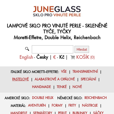
LAMPOVÉ SKLO PRO VINUTÉ PERLE - SKLENĚNÉ
TYČE, TYČKY
Moretti-Effetre, Double Helix, Reichenbach
🔍
English
-
Česky
|
€
-
Kč
|
KOŠÍK
(
0
)
ITALSKÉ SKLO MORETTI–EFFETRE:
VŠE
|
TRANSPARENTNÍ
|
PASTELOVÉ
|
ALABASTROVÉ A OPÁLOVÉ
|
SPECIÁLNÍ
|
HANDMADE
|
TENKÉ
|
NOVÉ
AMERICKÉ SKLO:
DOUBLE HELIX
NĚMECKÉ SKLO:
REICHENBACH
MATERIÁL:
AVENTURÍN
|
FORMY
|
FRITY
|
NÁSTROJE
|
MANDRELE
|
SEPARÁTORY
|
PERLIT
|
BUBLINKY
|
SÁČKY