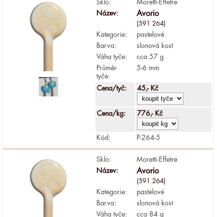
Sklo:
Moretti-Effetre
Název:
Avorio
(591 264)
Kategorie:
pastelové
Barva:
slonová kost
Váha tyče:
cca 57 g
Průměr
5-6 mm
tyče:
Cena/tyč:
45,- Kč
Cena/kg:
776,- Kč
Kód:
P-264-5
Sklo:
Moretti-Effetre
Název:
Avorio
(591 264)
Kategorie:
pastelové
Barva:
slonová kost
Váha tyče:
cca 84 g