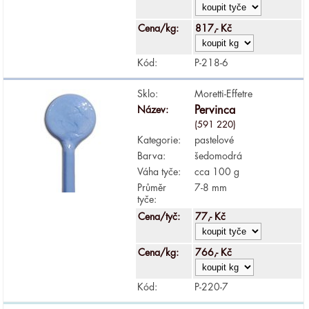
Cena/kg:
817,- Kč
Kód:
P-218-6
Sklo:
Moretti-Effetre
Název:
Pervinca
(591 220)
Kategorie:
pastelové
Barva:
šedomodrá
Váha tyče:
cca 100 g
Průměr
7-8 mm
tyče:
Cena/tyč:
77,- Kč
Cena/kg:
766,- Kč
Kód:
P-220-7