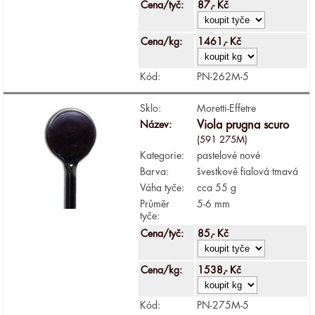
Cena/tyč:
87,- Kč
Cena/kg:
1461,- Kč
Kód:
PN-262M-5
Sklo:
Moretti-Effetre
Název:
Viola prugna scuro
(591 275M)
Kategorie:
pastelové nové
Barva:
švestkově fialová tmavá
Váha tyče:
cca 55 g
Průměr
5-6 mm
tyče:
Cena/tyč:
85,- Kč
Cena/kg:
1538,- Kč
Kód:
PN-275M-5