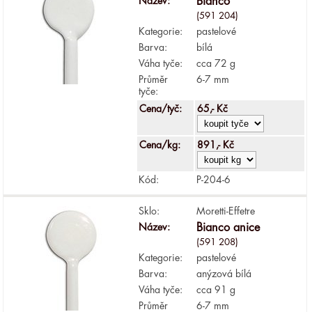
Název:
Bianco
(591 204)
Kategorie:
pastelové
Barva:
bílá
Váha tyče:
cca 72 g
Průměr
6-7 mm
tyče:
Cena/tyč:
65,- Kč
Cena/kg:
891,- Kč
Kód:
P-204-6
Sklo:
Moretti-Effetre
Název:
Bianco anice
(591 208)
Kategorie:
pastelové
Barva:
anýzová bílá
Váha tyče:
cca 91 g
Průměr
6-7 mm