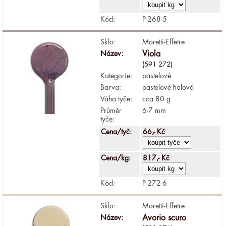
Kód:
P-268-5
Sklo:
Moretti-Effetre
Název:
Viola
(591 272)
Kategorie:
pastelové
Barva:
pastelově fialová
Váha tyče:
cca 80 g
Průměr
6-7 mm
tyče:
Cena/tyč:
66,- Kč
Cena/kg:
817,- Kč
Kód:
P-272-6
Sklo:
Moretti-Effetre
Název:
Avorio scuro