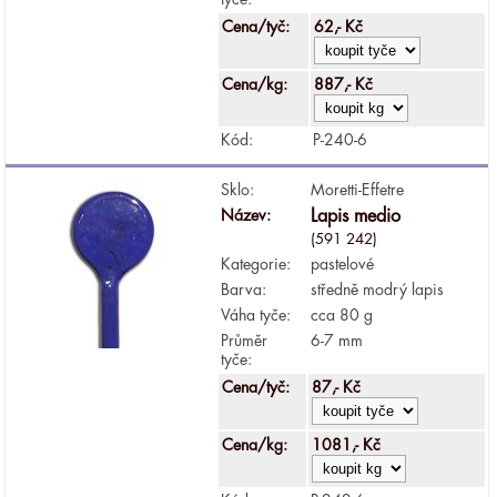
Cena/tyč:
62,- Kč
Cena/kg:
887,- Kč
Kód:
P-240-6
Sklo:
Moretti-Effetre
Název:
Lapis medio
(591 242)
Kategorie:
pastelové
Barva:
středně modrý lapis
Váha tyče:
cca 80 g
Průměr
6-7 mm
tyče:
Cena/tyč:
87,- Kč
Cena/kg:
1081,- Kč