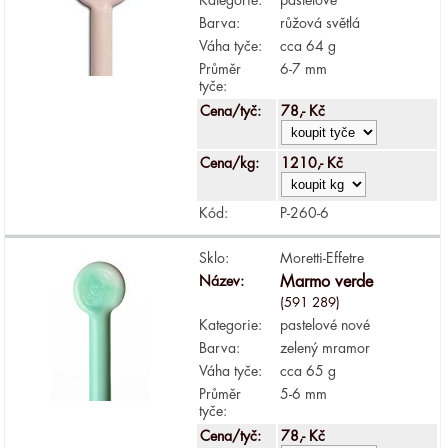
Barva:
růžová světlá
Váha tyče:
cca 64 g
Průměr
6-7 mm
tyče:
Cena/tyč:
78,- Kč
Cena/kg:
1210,- Kč
Kód:
P-260-6
Sklo:
Moretti-Effetre
Název:
Marmo verde
(591 289)
Kategorie:
pastelové nové
Barva:
zelený mramor
Váha tyče:
cca 65 g
Průměr
5-6 mm
tyče:
Cena/tyč:
78,- Kč