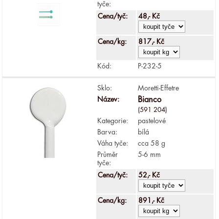
tyče:
Cena/tyč:
48,- Kč
Cena/kg:
817,- Kč
Kód:
P-232-5
Sklo:
Moretti-Effetre
Název:
Bianco
(591 204)
Kategorie:
pastelové
Barva:
bílá
Váha tyče:
cca 58 g
Průměr
5-6 mm
tyče:
Cena/tyč:
52,- Kč
Cena/kg:
891,- Kč