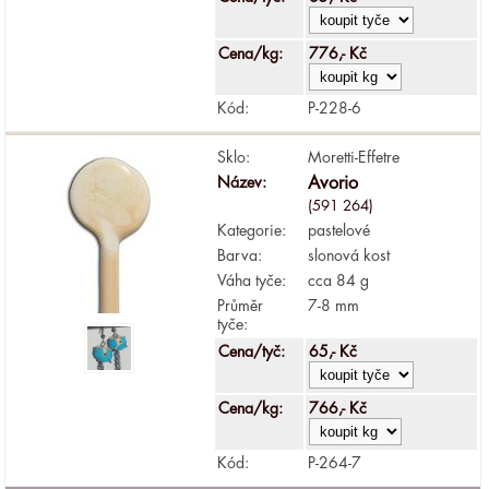
Cena/kg:
776,- Kč
Kód:
P-228-6
Sklo:
Moretti-Effetre
Název:
Avorio
(591 264)
Kategorie:
pastelové
Barva:
slonová kost
Váha tyče:
cca 84 g
Průměr
7-8 mm
tyče:
Cena/tyč:
65,- Kč
Cena/kg:
766,- Kč
Kód:
P-264-7