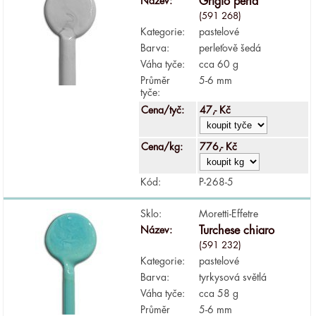
Název:
Grigio perla
(591 268)
Kategorie:
pastelové
Barva:
perleťově šedá
Váha tyče:
cca 60 g
Průměr
5-6 mm
tyče:
Cena/tyč:
47,- Kč
Cena/kg:
776,- Kč
Kód:
P-268-5
Sklo:
Moretti-Effetre
Název:
Turchese chiaro
(591 232)
Kategorie:
pastelové
Barva:
tyrkysová světlá
Váha tyče:
cca 58 g
Průměr
5-6 mm