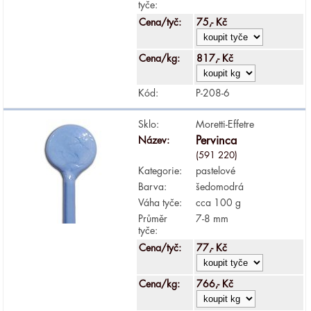
tyče:
Cena/tyč:
75,- Kč
Cena/kg:
817,- Kč
Kód:
P-208-6
Sklo:
Moretti-Effetre
Název:
Pervinca
(591 220)
Kategorie:
pastelové
Barva:
šedomodrá
Váha tyče:
cca 100 g
Průměr
7-8 mm
tyče:
Cena/tyč:
77,- Kč
Cena/kg:
766,- Kč