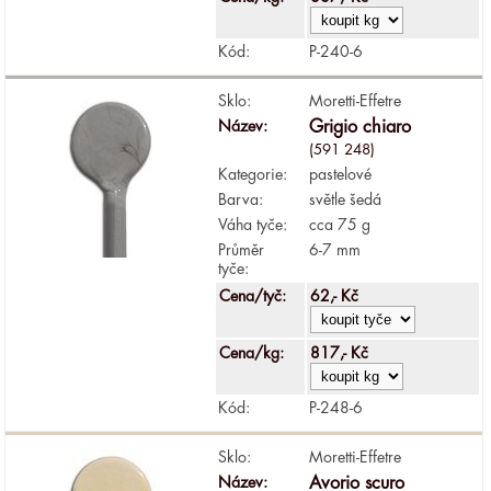
Kód:
P-240-6
Sklo:
Moretti-Effetre
Název:
Grigio chiaro
(591 248)
Kategorie:
pastelové
Barva:
světle šedá
Váha tyče:
cca 75 g
Průměr
6-7 mm
tyče:
Cena/tyč:
62,- Kč
Cena/kg:
817,- Kč
Kód:
P-248-6
Sklo:
Moretti-Effetre
Název:
Avorio scuro