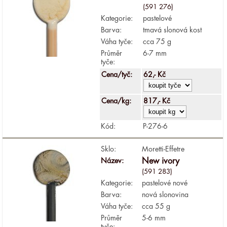
(591 276)
Kategorie:
pastelové
Barva:
tmavá slonová kost
Váha tyče:
cca 75 g
Průměr
6-7 mm
tyče:
Cena/tyč:
62,- Kč
Cena/kg:
817,- Kč
Kód:
P-276-6
Sklo:
Moretti-Effetre
Název:
New ivory
(591 283)
Kategorie:
pastelové nové
Barva:
nová slonovina
Váha tyče:
cca 55 g
Průměr
5-6 mm
tyče: