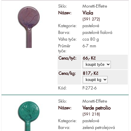
Sklo:
Moretti-Effetre
Název:
Viola
(591 272)
Kategorie:
pastelové
Barva:
pastelově fialová
Váha tyče:
cca 80 g
Průměr
6-7 mm
tyče:
Cena/tyč:
66,- Kč
Cena/kg:
817,- Kč
Kód:
P-272-6
Sklo:
Moretti-Effetre
Název:
Verde petrolio
(591 218)
Kategorie:
pastelové
Barva:
zelená petrolejová