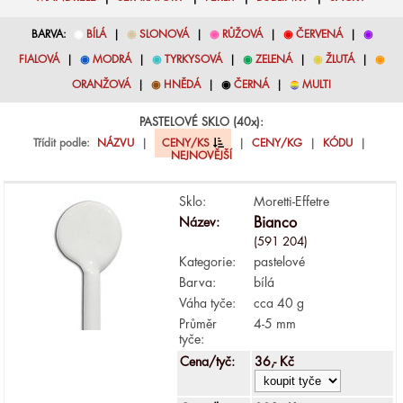
BARVA:
◉
BÍLÁ
|
◉
SLONOVÁ
|
◉
RŮŽOVÁ
|
◉
ČERVENÁ
|
◉
FIALOVÁ
|
◉
MODRÁ
|
◉
TYRKYSOVÁ
|
◉
ZELENÁ
|
◉
ŽLUTÁ
|
◉
ORANŽOVÁ
|
◉
HNĚDÁ
|
◉
ČERNÁ
|
◉
MULTI
PASTELOVÉ SKLO (40x):
Třídit podle:
NÁZVU
|
CENY/KS
|
CENY/KG
|
KÓDU
|
NEJNOVĚJŠÍ
Sklo:
Moretti-Effetre
Název:
Bianco
(591 204)
Kategorie:
pastelové
Barva:
bílá
Váha tyče:
cca 40 g
Průměr
4-5 mm
tyče:
Cena/tyč:
36,- Kč