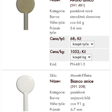
Avorio antico
(591 481)
Kategorie:
pastelové nové
Barva:
starožitná slonovina
Váha tyče:
cca 64 g
Průměr
5-6 mm
tyče:
Cena/tyč:
68,- Kč
Cena/kg:
1052,- Kč
Kód:
PN-481-5
Sklo:
Moretti-Effetre
Název:
Bianco anice
(591 208)
Kategorie:
pastelové
Barva:
anýzová bílá
Váha tyče:
cca 91 g
Průměr
6-7 mm