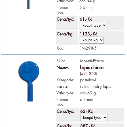
Váha tyče:
cca 54 g
Průměr
5-6 mm
tyče:
Cena/tyč:
61,- Kč
Cena/kg:
1123,- Kč
Kód:
PN-298-5
Sklo:
Moretti-Effetre
Název:
Lapis chiaro
(591 240)
Kategorie:
pastelové
Barva:
světle modrý lapis
Váha tyče:
cca 69 g
Průměr
6-7 mm
tyče:
Cena/tyč:
62,- Kč
Cena/kg:
887,- Kč