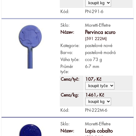
Kód:
PN-291-6
Sklo:
Moretti-Effetre
Název:
Pervinca scuro
(591 222M)
Kategorie:
pastelové nové
Barva:
pastelově modrá
Váha tyče:
cca 73 g
Průměr
6-7 mm
tyče:
Cena/tyč:
107,- Kč
Cena/kg:
1461,- Kč
Kód:
PN-222M-6
Sklo:
Moretti-Effetre
Název:
Lapis cobalto