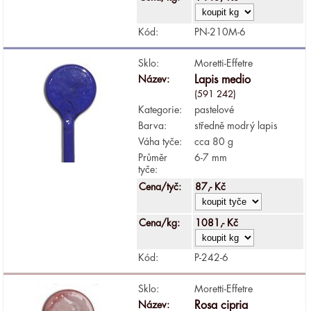
Kód:
PN-210M-6
Sklo:
Moretti-Effetre
Název:
Lapis medio
(591 242)
Kategorie:
pastelové
Barva:
středně modrý lapis
Váha tyče:
cca 80 g
Průměr
6-7 mm
tyče:
Cena/tyč:
87,- Kč
Cena/kg:
1081,- Kč
Kód:
P-242-6
Sklo:
Moretti-Effetre
Název:
Rosa cipria