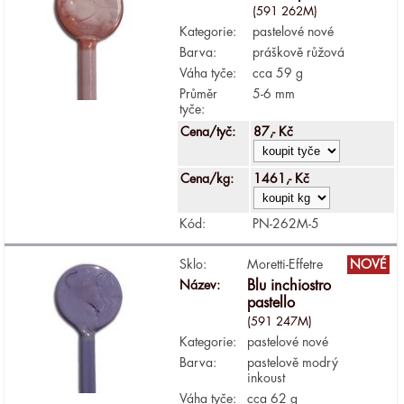
(591 262M)
Kategorie:
pastelové nové
Barva:
práškově růžová
Váha tyče:
cca 59 g
Průměr
5-6 mm
tyče:
Cena/tyč:
87,- Kč
Cena/kg:
1461,- Kč
Kód:
PN-262M-5
Sklo:
Moretti-Effetre
NOVÉ
Název:
Blu inchiostro
pastello
(591 247M)
Kategorie:
pastelové nové
Barva:
pastelově modrý
inkoust
Váha tyče:
cca 62 g