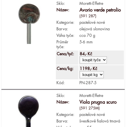
Sklo:
Moretti-Effetre
Název:
Avorio verde petrolio
(591 287)
Kategorie:
pastelové nové
Barva:
olejová slonovina
Váha tyče:
cca 70 g
Průměr
5-6 mm
tyče:
Cena/tyč:
84,- Kč
Cena/kg:
1198,- Kč
Kód:
PN-287-5
Sklo:
Moretti-Effetre
Název:
Viola prugna scuro
(591 275M)
Kategorie:
pastelové nové
Barva:
švestkově fialová tmavá