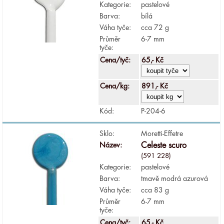
Kategorie:
pastelové
Barva:
bílá
Váha tyče:
cca 72 g
Průměr
6-7 mm
tyče:
Cena/tyč:
65,- Kč
Cena/kg:
891,- Kč
Kód:
P-204-6
Sklo:
Moretti-Effetre
Název:
Celeste scuro
(591 228)
Kategorie:
pastelové
Barva:
tmavě modrá azurová
Váha tyče:
cca 83 g
Průměr
6-7 mm
tyče:
Cena/tyč:
65,- Kč