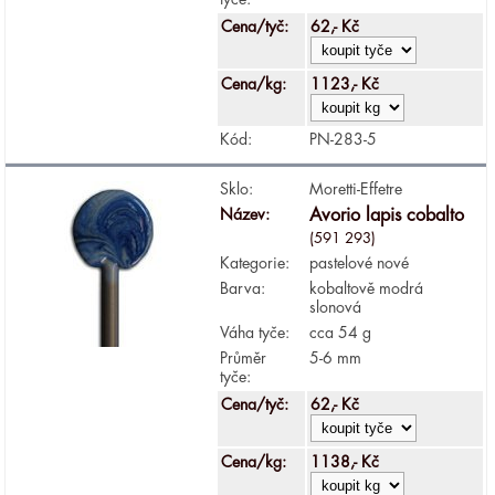
Cena/tyč:
62,- Kč
Cena/kg:
1123,- Kč
Kód:
PN-283-5
Sklo:
Moretti-Effetre
Název:
Avorio lapis cobalto
(591 293)
Kategorie:
pastelové nové
Barva:
kobaltově modrá
slonová
Váha tyče:
cca 54 g
Průměr
5-6 mm
tyče:
Cena/tyč:
62,- Kč
Cena/kg:
1138,- Kč