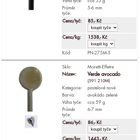
Váha tyče:
cca 55 g
Průměr
5-6 mm
tyče:
Cena/tyč:
85,- Kč
Cena/kg:
1538,- Kč
Kód:
PN-275M-5
Sklo:
Moretti-Effetre
Název:
Verde avocado
(591 210M)
Kategorie:
pastelové nové
Barva:
avokádo zelené
Váha tyče:
cca 59 g
Průměr
6-7 mm
tyče:
Cena/tyč:
86,- Kč
Cena/kg:
1443,- Kč