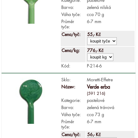
Kategorie:
pastelové
Barva:
zelená nilská
Váha tyče:
cca 70 g
Průměr
6-7 mm
tyče:
Cena/tyč:
55,- Kč
Cena/kg:
776,- Kč
Kód:
P-214-6
Sklo:
Moretti-Effetre
Název:
Verde erba
(591 216)
Kategorie:
pastelové
Barva:
zelená trávová
Váha tyče:
cca 73 g
Průměr
6-7 mm
tyče:
Cena/tyč:
56,- Kč