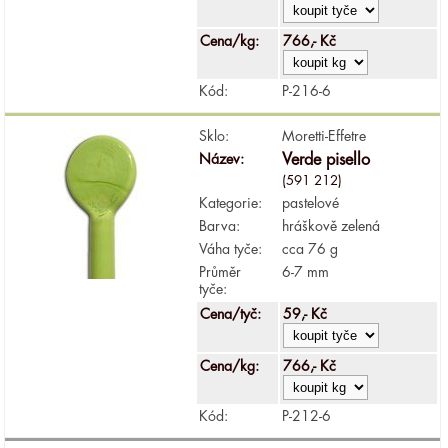
Cena/kg:
766,- Kč
Kód:
P-216-6
Sklo:
Moretti-Effetre
Název:
Verde pisello
(591 212)
Kategorie:
pastelové
Barva:
hráškově zelená
Váha tyče:
cca 76 g
Průměr
6-7 mm
tyče:
Cena/tyč:
59,- Kč
Cena/kg:
766,- Kč
Kód:
P-212-6