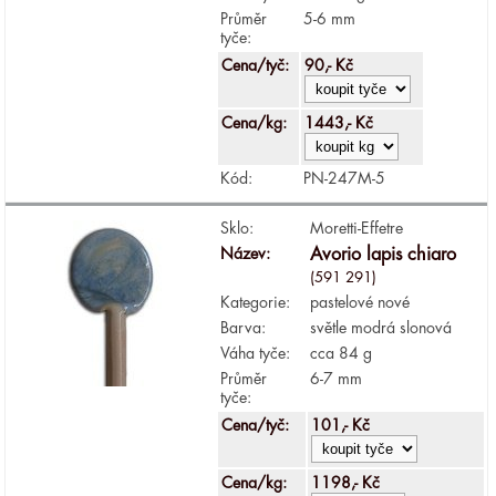
Průměr
5-6 mm
tyče:
Cena/tyč:
90,- Kč
Cena/kg:
1443,- Kč
Kód:
PN-247M-5
Sklo:
Moretti-Effetre
Název:
Avorio lapis chiaro
(591 291)
Kategorie:
pastelové nové
Barva:
světle modrá slonová
Váha tyče:
cca 84 g
Průměr
6-7 mm
tyče:
Cena/tyč:
101,- Kč
Cena/kg:
1198,- Kč