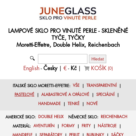
LAMPOVÉ SKLO PRO VINUTÉ PERLE - SKLENĚNÉ
TYČE, TYČKY
Moretti-Effetre, Double Helix, Reichenbach
🔍
English
-
Česky
|
€
-
Kč
|
KOŠÍK
(
0
)
ITALSKÉ SKLO MORETTI–EFFETRE:
VŠE
|
TRANSPARENTNÍ
|
PASTELOVÉ
|
ALABASTROVÉ A OPÁLOVÉ
|
SPECIÁLNÍ
|
HANDMADE
|
TENKÉ
|
NOVÉ
AMERICKÉ SKLO:
DOUBLE HELIX
NĚMECKÉ SKLO:
REICHENBACH
MATERIÁL:
AVENTURÍN
|
FORMY
|
FRITY
|
NÁSTROJE
|
MANDRELE
|
SEPARÁTORY
|
PERLIT
|
BUBLINKY
|
SÁČKY