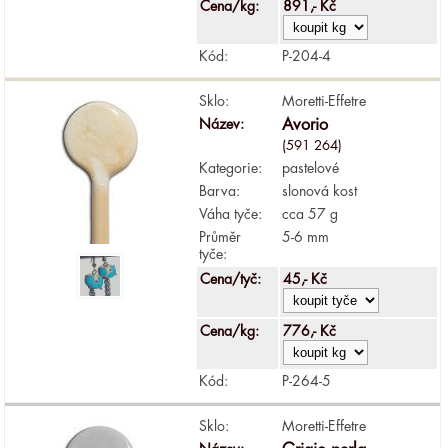
Cena/kg:
891,- Kč
Kód:
P-204-4
Sklo:
Moretti-Effetre
Název:
Avorio
(591 264)
Kategorie:
pastelové
Barva:
slonová kost
Váha tyče:
cca 57 g
Průměr
5-6 mm
tyče:
Cena/tyč:
45,- Kč
Cena/kg:
776,- Kč
Kód:
P-264-5
Sklo:
Moretti-Effetre