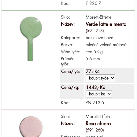
Kód:
P-220-7
Sklo:
Moretti-Effetre
Název:
Verde latte e menta
(591 213)
Kategorie:
pastelové nové
Barva:
mléčně zelená mátová
Váha tyče:
cca 53 g
Průměr
5-6 mm
tyče:
Cena/tyč:
77,- Kč
Cena/kg:
1443,- Kč
Kód:
PN-213-5
Sklo:
Moretti-Effetre
Název:
Rosa chiaro
(591 260)
Kategorie:
pastelové