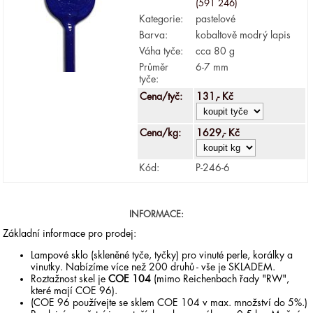
(591 246)
Kategorie:
pastelové
Barva:
kobaltově modrý lapis
Váha tyče:
cca 80 g
Průměr
6-7 mm
tyče:
Cena/tyč:
131,- Kč
Cena/kg:
1629,- Kč
Kód:
P-246-6
INFORMACE:
Základní informace pro prodej:
Lampové sklo (skleněné tyče, tyčky) pro vinuté perle, korálky a
vinutky. Nabízíme více než 200 druhů - vše je SKLADEM.
Roztažnost skel je
COE 104
(mimo Reichenbach řady "RW",
které mají COE 96).
(COE 96 používejte se sklem COE 104 v max. množství do 5%.)