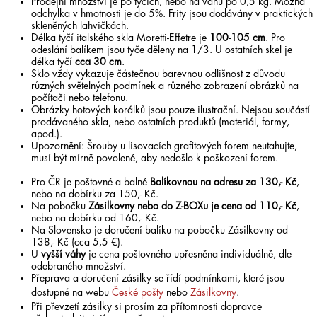
Prodejní množství je po tyčích, nebo na váhu po 0,5 kg. Možná
odchylka v hmotnosti je do 5%. Frity jsou dodávány v praktických
skleněných lahvičkách.
Délka tyčí italského skla Moretti-Effetre je
100-105 cm
. Pro
odeslání balíkem jsou tyče děleny na 1/3. U ostatních skel je
délka tyčí
cca 30 cm
.
Sklo vždy vykazuje částečnou barevnou odlišnost z důvodu
různých světelných podmínek a různého zobrazení obrázků na
počítači nebo telefonu.
Obrázky hotových korálků jsou pouze ilustrační. Nejsou součástí
prodávaného skla, nebo ostatních produktů (materiál, formy,
apod.).
Upozornění: Šrouby u lisovacích grafitových forem neutahujte,
musí být mírně povolené, aby nedošlo k poškození forem.
Pro ČR je poštovné a balné
Balíkovnou na adresu za 130,- Kč
,
nebo na dobírku za 150,- Kč.
Na pobočku
Zásilkovny nebo do Z-BOXu je cena od 110,- Kč
,
nebo na dobírku od 160,- Kč.
Na Slovensko je doručení balíku na pobočku Zásilkovny od
138,- Kč (cca 5,5 €).
U
vyšší váhy
je cena poštovného upřesněna individuálně, dle
odebraného množství.
Přeprava a doručení zásilky se řídí podmínkami, které jsou
dostupné na webu
České pošty
nebo
Zásilkovny
.
Při převzetí zásilky si prosím za přítomnosti dopravce