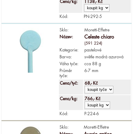
Cena/kg:
1138,- Kč
Kód:
PN-292-5
Sklo:
Moretti-Effetre
Název:
Celeste chiaro
(591 224)
Kategorie:
pastelové
Barva:
světle modrá azurová
Váha tyče:
cca 88 g
Průměr
6-7 mm
tyče:
Cena/tyč:
68,- Kč
Cena/kg:
766,- Kč
Kód:
P-224-6
Sklo:
Moretti-Effetre
Název: