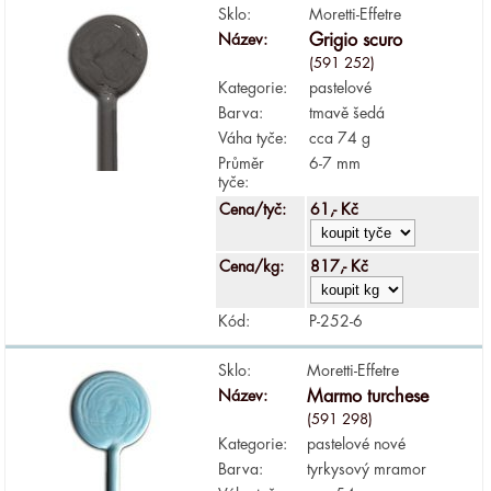
Sklo:
Moretti-Effetre
Název:
Grigio scuro
(591 252)
Kategorie:
pastelové
Barva:
tmavě šedá
Váha tyče:
cca 74 g
Průměr
6-7 mm
tyče:
Cena/tyč:
61,- Kč
Cena/kg:
817,- Kč
Kód:
P-252-6
Sklo:
Moretti-Effetre
Název:
Marmo turchese
(591 298)
Kategorie:
pastelové nové
Barva:
tyrkysový mramor