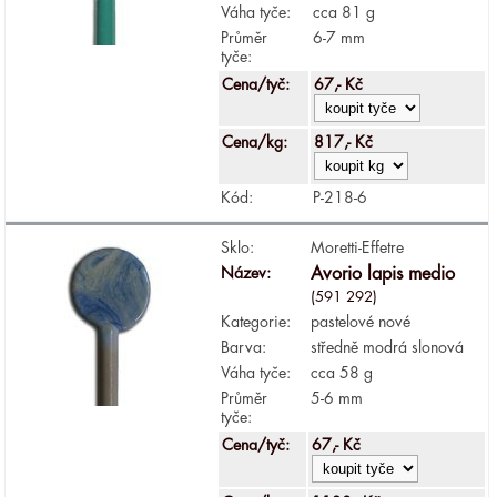
Váha tyče:
cca 81 g
Průměr
6-7 mm
tyče:
Cena/tyč:
67,- Kč
Cena/kg:
817,- Kč
Kód:
P-218-6
Sklo:
Moretti-Effetre
Název:
Avorio lapis medio
(591 292)
Kategorie:
pastelové nové
Barva:
středně modrá slonová
Váha tyče:
cca 58 g
Průměr
5-6 mm
tyče:
Cena/tyč:
67,- Kč