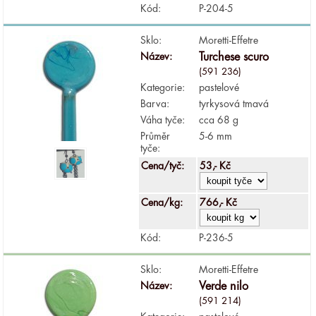
Kód:
P-204-5
Sklo:
Moretti-Effetre
Název:
Turchese scuro
(591 236)
Kategorie:
pastelové
Barva:
tyrkysová tmavá
Váha tyče:
cca 68 g
Průměr
5-6 mm
tyče:
Cena/tyč:
53,- Kč
Cena/kg:
766,- Kč
Kód:
P-236-5
Sklo:
Moretti-Effetre
Název:
Verde nilo
(591 214)