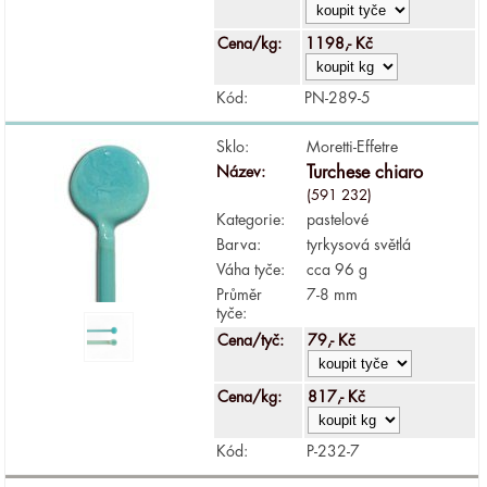
Cena/kg:
1198,- Kč
Kód:
PN-289-5
Sklo:
Moretti-Effetre
Název:
Turchese chiaro
(591 232)
Kategorie:
pastelové
Barva:
tyrkysová světlá
Váha tyče:
cca 96 g
Průměr
7-8 mm
tyče:
Cena/tyč:
79,- Kč
Cena/kg:
817,- Kč
Kód:
P-232-7