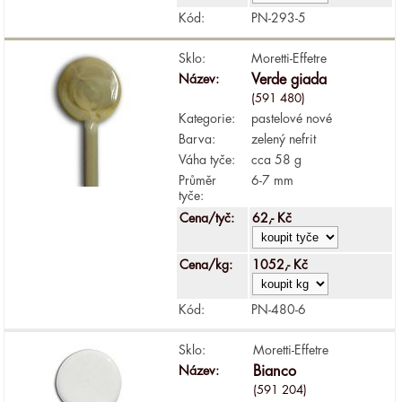
Kód:
PN-293-5
Sklo:
Moretti-Effetre
Název:
Verde giada
(591 480)
Kategorie:
pastelové nové
Barva:
zelený nefrit
Váha tyče:
cca 58 g
Průměr
6-7 mm
tyče:
Cena/tyč:
62,- Kč
Cena/kg:
1052,- Kč
Kód:
PN-480-6
Sklo:
Moretti-Effetre
Název:
Bianco
(591 204)