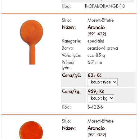
Kód:
R-OPAL-ORANGE-18
Sklo:
Moretti-Effetre
Název:
Arancio
(591 422)
Kategorie:
speciální
Barva:
oranžová pravá
Váha tyče:
cca 85 g
Průměr
6-7 mm
tyče:
Cena/tyč:
82,- Kč
Cena/kg:
959,- Kč
Kód:
S-422-6
Sklo:
Moretti-Effetre
Název:
Arancio
(591 072)