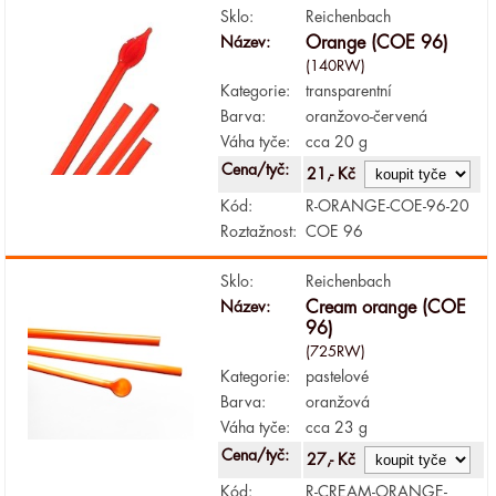
Sklo:
Reichenbach
Název:
Orange (COE 96)
(140RW)
Kategorie:
transparentní
Barva:
oranžovo-červená
Váha tyče:
cca 20 g
Cena/tyč:
21,- Kč
Kód:
R-ORANGE-COE-96-20
Roztažnost:
COE 96
Sklo:
Reichenbach
Název:
Cream orange (COE
96)
(725RW)
Kategorie:
pastelové
Barva:
oranžová
Váha tyče:
cca 23 g
Cena/tyč:
27,- Kč
Kód:
R-CREAM-ORANGE-