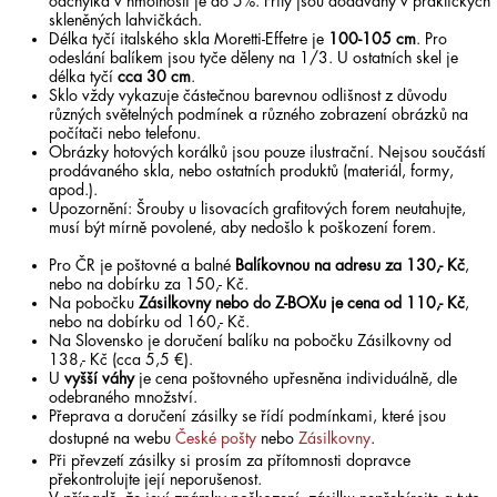
odchylka v hmotnosti je do 5%. Frity jsou dodávány v praktických
skleněných lahvičkách.
Délka tyčí italského skla Moretti-Effetre je
100-105 cm
. Pro
odeslání balíkem jsou tyče děleny na 1/3. U ostatních skel je
délka tyčí
cca 30 cm
.
Sklo vždy vykazuje částečnou barevnou odlišnost z důvodu
různých světelných podmínek a různého zobrazení obrázků na
počítači nebo telefonu.
Obrázky hotových korálků jsou pouze ilustrační. Nejsou součástí
prodávaného skla, nebo ostatních produktů (materiál, formy,
apod.).
Upozornění: Šrouby u lisovacích grafitových forem neutahujte,
musí být mírně povolené, aby nedošlo k poškození forem.
Pro ČR je poštovné a balné
Balíkovnou na adresu za 130,- Kč
,
nebo na dobírku za 150,- Kč.
Na pobočku
Zásilkovny nebo do Z-BOXu je cena od 110,- Kč
,
nebo na dobírku od 160,- Kč.
Na Slovensko je doručení balíku na pobočku Zásilkovny od
138,- Kč (cca 5,5 €).
U
vyšší váhy
je cena poštovného upřesněna individuálně, dle
odebraného množství.
Přeprava a doručení zásilky se řídí podmínkami, které jsou
dostupné na webu
České pošty
nebo
Zásilkovny
.
Při převzetí zásilky si prosím za přítomnosti dopravce
překontrolujte její neporušenost.