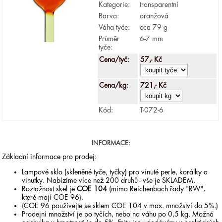
Kategorie:
transparentní
Barva:
oranžová
Váha tyče:
cca 79 g
Průměr
6-7 mm
tyče:
Cena/tyč:
57,- Kč
Cena/kg:
721,- Kč
Kód:
T-072-6
INFORMACE:
Základní informace pro prodej:
Lampové sklo (skleněné tyče, tyčky) pro vinuté perle, korálky a
vinutky. Nabízíme více než 200 druhů - vše je SKLADEM.
Roztažnost skel je
COE 104
(mimo Reichenbach řady "RW",
které mají COE 96).
(COE 96 používejte se sklem COE 104 v max. množství do 5%.)
Prodejní množství je po tyčích, nebo na váhu po 0,5 kg. Možná