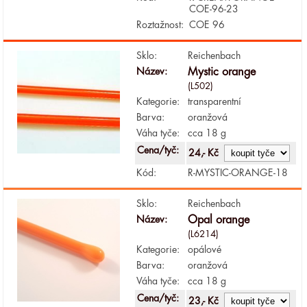
COE-96-23
Roztažnost:
COE 96
Sklo:
Reichenbach
Název:
Mystic orange
(L502)
Kategorie:
transparentní
Barva:
oranžová
Váha tyče:
cca 18 g
Cena/tyč:
24,- Kč
Kód:
R-MYSTIC-ORANGE-18
Sklo:
Reichenbach
Název:
Opal orange
(L6214)
Kategorie:
opálové
Barva:
oranžová
Váha tyče:
cca 18 g
Cena/tyč:
23,- Kč