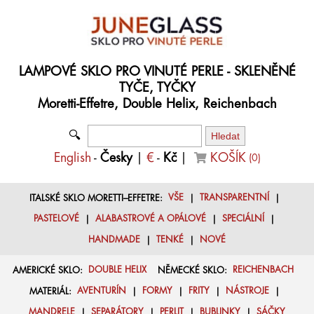
LAMPOVÉ SKLO PRO VINUTÉ PERLE - SKLENĚNÉ
TYČE, TYČKY
Moretti-Effetre, Double Helix, Reichenbach
🔍
English
-
Česky
|
€
-
Kč
|
KOŠÍK
(
0
)
ITALSKÉ SKLO MORETTI–EFFETRE:
VŠE
|
TRANSPARENTNÍ
|
PASTELOVÉ
|
ALABASTROVÉ A OPÁLOVÉ
|
SPECIÁLNÍ
|
HANDMADE
|
TENKÉ
|
NOVÉ
AMERICKÉ SKLO:
DOUBLE HELIX
NĚMECKÉ SKLO:
REICHENBACH
MATERIÁL:
AVENTURÍN
|
FORMY
|
FRITY
|
NÁSTROJE
|
MANDRELE
|
SEPARÁTORY
|
PERLIT
|
BUBLINKY
|
SÁČKY