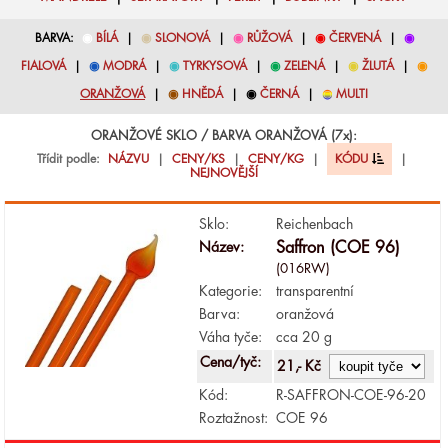
BARVA:
◉
BÍLÁ
|
◉
SLONOVÁ
|
◉
RŮŽOVÁ
|
◉
ČERVENÁ
|
◉
FIALOVÁ
|
◉
MODRÁ
|
◉
TYRKYSOVÁ
|
◉
ZELENÁ
|
◉
ŽLUTÁ
|
◉
ORANŽOVÁ
|
◉
HNĚDÁ
|
◉
ČERNÁ
|
◉
MULTI
ORANŽOVÉ SKLO / BARVA ORANŽOVÁ (7x):
Třídit podle:
NÁZVU
|
CENY/KS
|
CENY/KG
|
KÓDU
|
NEJNOVĚJŠÍ
Sklo:
Reichenbach
Název:
Saffron (COE 96)
(016RW)
Kategorie:
transparentní
Barva:
oranžová
Váha tyče:
cca 20 g
Cena/tyč:
21,- Kč
Kód:
R-SAFFRON-COE-96-20
Roztažnost:
COE 96