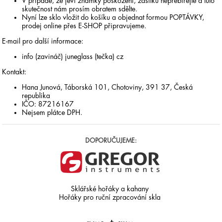
V případě, že jeví známky poškození, zásilku nepřebírejte a tuto
skutečnost nám prosím obratem sdělte.
Nyní lze sklo vložit do košíku a objednat formou POPTÁVKY,
prodej online přes E-SHOP připravujeme.
E-mail pro další informace:
info (zavináč) juneglass (tečka) cz
Kontakt:
Hana Junová, Táborská 101, Chotoviny, 391 37, Česká
republika
IČO: 87216167
Nejsem plátce DPH.
DOPORUČUJEME:
Sklářské hořáky a kahany
Hořáky pro ruční zpracování skla