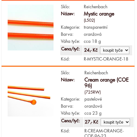
Sklo:
Reichenbach
Název:
Mystic orange
(L502)
Kategorie:
transparentní
Barva:
oranžová
Váha tyče:
cca 18 g
Cena/tyč:
24,- Kč
Kód:
R-MYSTIC-ORANGE-18
Sklo:
Reichenbach
Název:
Cream orange (COE
96)
(725RW)
Kategorie:
pastelové
Barva:
oranžová
Váha tyče:
cca 23 g
Cena/tyč:
27,- Kč
Kód:
R-CREAM-ORANGE-
COE-96-23