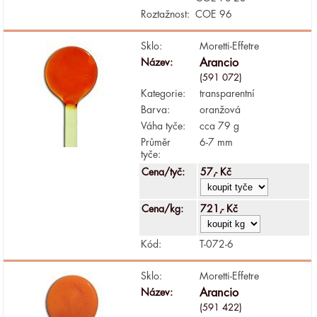
Roztažnost:
COE 96
Sklo:
Moretti-Effetre
Název:
Arancio
(591 072)
Kategorie:
transparentní
Barva:
oranžová
Váha tyče:
cca 79 g
Průměr
6-7 mm
tyče:
Cena/tyč:
57,- Kč
Cena/kg:
721,- Kč
Kód:
T-072-6
Sklo:
Moretti-Effetre
Název:
Arancio
(591 422)