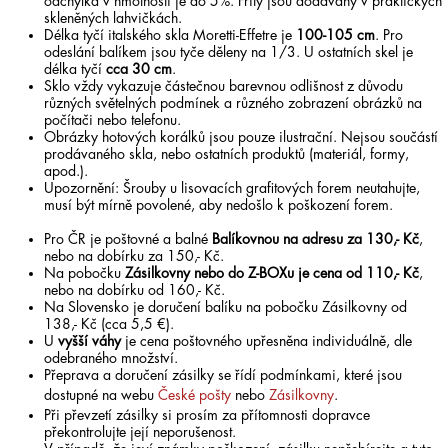
odchylka v hmotnosti je do 5%. Frity jsou dodávány v praktických
skleněných lahvičkách.
Délka tyčí italského skla Moretti-Effetre je
100-105 cm
. Pro
odeslání balíkem jsou tyče děleny na 1/3. U ostatních skel je
délka tyčí
cca 30 cm
.
Sklo vždy vykazuje částečnou barevnou odlišnost z důvodu
různých světelných podmínek a různého zobrazení obrázků na
počítači nebo telefonu.
Obrázky hotových korálků jsou pouze ilustrační. Nejsou součástí
prodávaného skla, nebo ostatních produktů (materiál, formy,
apod.).
Upozornění: Šrouby u lisovacích grafitových forem neutahujte,
musí být mírně povolené, aby nedošlo k poškození forem.
Pro ČR je poštovné a balné
Balíkovnou na adresu za 130,- Kč
,
nebo na dobírku za 150,- Kč.
Na pobočku
Zásilkovny nebo do Z-BOXu je cena od 110,- Kč
,
nebo na dobírku od 160,- Kč.
Na Slovensko je doručení balíku na pobočku Zásilkovny od
138,- Kč (cca 5,5 €).
U
vyšší váhy
je cena poštovného upřesněna individuálně, dle
odebraného množství.
Přeprava a doručení zásilky se řídí podmínkami, které jsou
dostupné na webu
České pošty
nebo
Zásilkovny
.
Při převzetí zásilky si prosím za přítomnosti dopravce
překontrolujte její neporušenost.