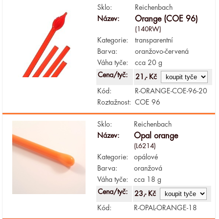
Sklo:
Reichenbach
Název:
Orange (COE 96)
(140RW)
Kategorie:
transparentní
Barva:
oranžovo-červená
Váha tyče:
cca 20 g
Cena/tyč:
21,- Kč
Kód:
R-ORANGE-COE-96-20
Roztažnost:
COE 96
Sklo:
Reichenbach
Název:
Opal orange
(L6214)
Kategorie:
opálové
Barva:
oranžová
Váha tyče:
cca 18 g
Cena/tyč:
23,- Kč
Kód:
R-OPAL-ORANGE-18