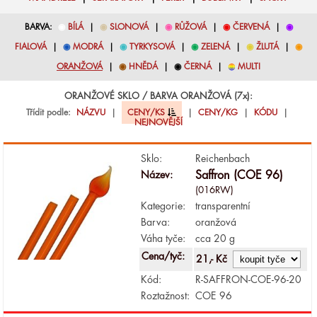
BARVA:
◉
BÍLÁ
|
◉
SLONOVÁ
|
◉
RŮŽOVÁ
|
◉
ČERVENÁ
|
◉
FIALOVÁ
|
◉
MODRÁ
|
◉
TYRKYSOVÁ
|
◉
ZELENÁ
|
◉
ŽLUTÁ
|
◉
ORANŽOVÁ
|
◉
HNĚDÁ
|
◉
ČERNÁ
|
◉
MULTI
ORANŽOVÉ SKLO / BARVA ORANŽOVÁ (7x):
Třídit podle:
NÁZVU
|
CENY/KS
|
CENY/KG
|
KÓDU
|
NEJNOVĚJŠÍ
Sklo:
Reichenbach
Název:
Saffron (COE 96)
(016RW)
Kategorie:
transparentní
Barva:
oranžová
Váha tyče:
cca 20 g
Cena/tyč:
21,- Kč
Kód:
R-SAFFRON-COE-96-20
Roztažnost:
COE 96