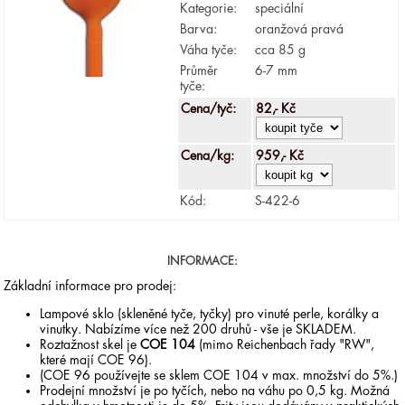
Kategorie:
speciální
Barva:
oranžová pravá
Váha tyče:
cca 85 g
Průměr
6-7 mm
tyče:
Cena/tyč:
82,- Kč
Cena/kg:
959,- Kč
Kód:
S-422-6
INFORMACE:
Základní informace pro prodej:
Lampové sklo (skleněné tyče, tyčky) pro vinuté perle, korálky a
vinutky. Nabízíme více než 200 druhů - vše je SKLADEM.
Roztažnost skel je
COE 104
(mimo Reichenbach řady "RW",
které mají COE 96).
(COE 96 používejte se sklem COE 104 v max. množství do 5%.)
Prodejní množství je po tyčích, nebo na váhu po 0,5 kg. Možná