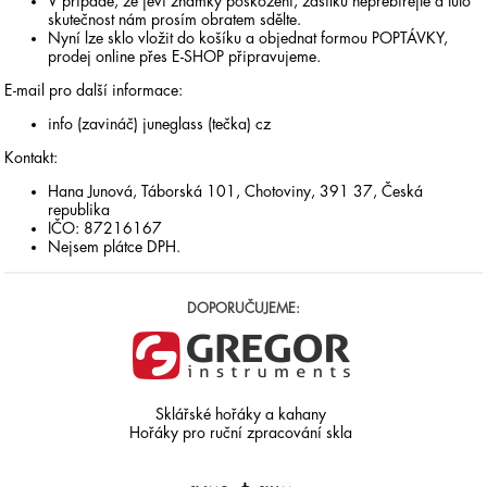
V případě, že jeví známky poškození, zásilku nepřebírejte a tuto
skutečnost nám prosím obratem sdělte.
Nyní lze sklo vložit do košíku a objednat formou POPTÁVKY,
prodej online přes E-SHOP připravujeme.
E-mail pro další informace:
info (zavináč) juneglass (tečka) cz
Kontakt:
Hana Junová, Táborská 101, Chotoviny, 391 37, Česká
republika
IČO: 87216167
Nejsem plátce DPH.
DOPORUČUJEME:
Sklářské hořáky a kahany
Hořáky pro ruční zpracování skla