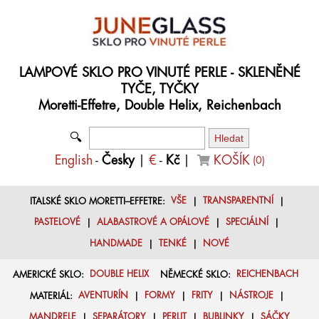
LAMPOVÉ SKLO PRO VINUTÉ PERLE - SKLENĚNÉ
TYČE, TYČKY
Moretti-Effetre, Double Helix, Reichenbach
🔍
English
-
Česky
|
€
-
Kč
|
KOŠÍK
(
0
)
ITALSKÉ SKLO MORETTI–EFFETRE:
VŠE
|
TRANSPARENTNÍ
|
PASTELOVÉ
|
ALABASTROVÉ A OPÁLOVÉ
|
SPECIÁLNÍ
|
HANDMADE
|
TENKÉ
|
NOVÉ
AMERICKÉ SKLO:
DOUBLE HELIX
NĚMECKÉ SKLO:
REICHENBACH
MATERIÁL:
AVENTURÍN
|
FORMY
|
FRITY
|
NÁSTROJE
|
MANDRELE
|
SEPARÁTORY
|
PERLIT
|
BUBLINKY
|
SÁČKY