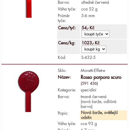
Barva:
středně červená
Váha tyče:
cca 52 g
Průměr
5-6 mm
tyče:
Cena/tyč:
54,- Kč
Cena/kg:
1023,- Kč
Kód:
S-432-5
Sklo:
Moretti-Effetre
Název:
Rosso porpora scuro
(591 436)
Kategorie:
speciální
Barva:
tmavě červená
(nová šarže, odlišná
barva)
Nová šarže, světlejší
Popis:
odstín
Váha tyče:
cca 93 g