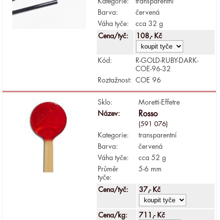
Kategorie:
transparentní
Barva:
červená
Váha tyče:
cca 32 g
Cena/tyč:
108,- Kč
Kód:
R-GOLD-RUBY-DARK-
COE-96-32
Roztažnost:
COE 96
Sklo:
Moretti-Effetre
Název:
Rosso
(591 076)
Kategorie:
transparentní
Barva:
červená
Váha tyče:
cca 52 g
Průměr
5-6 mm
tyče:
Cena/tyč:
37,- Kč
Cena/kg:
711,- Kč