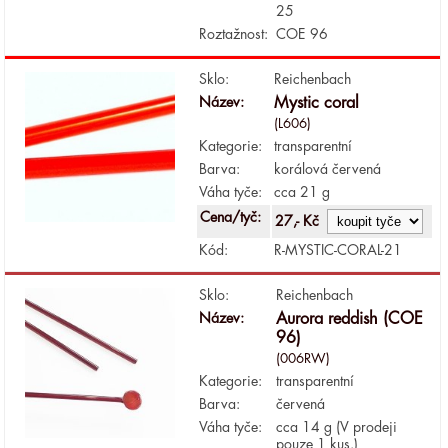
25
Roztažnost:
COE 96
Sklo:
Reichenbach
Název:
Mystic coral
(L606)
Kategorie:
transparentní
Barva:
korálová červená
Váha tyče:
cca 21 g
Cena/tyč:
27,- Kč
Kód:
R-MYSTIC-CORAL-21
Sklo:
Reichenbach
Název:
Aurora reddish (COE
96)
(006RW)
Kategorie:
transparentní
Barva:
červená
Váha tyče:
cca 14 g (V prodeji
pouze 1 kus.)