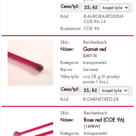
Cena/tyč:
35,- Kč
Kód:
R-AURORA-REDDISH-
COE-96-14
Roztažnost:
COE 96
Sklo:
Reichenbach
Název:
Garnet red
(L6015)
Kategorie:
transparentní
Barva:
červená
Váha tyče:
cca 28 g (V prodeji
pouze 1 kus.)
Cena/tyč:
35,- Kč
Kód:
R-GARNET-RED-28
Sklo:
Reichenbach
Název:
Rose red (COE 96)
(149RW)
Kategorie:
transparentní