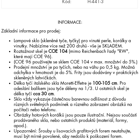
Kód:
H-441-3
INFORMACE:
Základní informace pro prodej:
Lampové sklo (skleněné tyče, tyčky) pro vinuté perle, korálky a
vinutky. Nabízíme více než 200 druhů - vše je SKLADEM.
Roztažnost skel je
COE 104
(mimo Reichenbach řady "RW",
které mají COE 96).
(COE 96 používejte se sklem COE 104 v max. množství do 5%.)
Prodejní množství je po tyčích, nebo na váhu po 0,5 kg. Možná
odchylka v hmotnosti je do 5%. Frity jsou dodávány v praktických
skleněných lahvičkách.
Délka tyčí italského skla Moretti-Effetre je
100-105 cm
. Pro
odeslání balíkem jsou tyče děleny na 1/3. U ostatních skel je
délka tyčí
cca 30 cm
.
Sklo vždy vykazuje částečnou barevnou odlišnost z důvodu
různých světelných podmínek a různého zobrazení obrázků na
počítači nebo telefonu.
Obrázky hotových korálků jsou pouze ilustrační. Nejsou součástí
prodávaného skla, nebo ostatních produktů (materiál, formy,
apod.).
Upozornění: Šrouby u lisovacích grafitových forem neutahujte,
musí být mírně povolené, aby nedošlo k poškození forem.