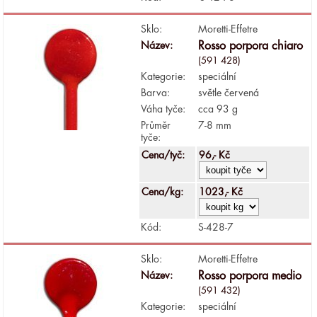
Sklo:
Moretti-Effetre
Název:
Rosso porpora chiaro
(591 428)
Kategorie:
speciální
Barva:
světle červená
Váha tyče:
cca 93 g
Průměr
7-8 mm
tyče:
Cena/tyč:
96,- Kč
Cena/kg:
1023,- Kč
Kód:
S-428-7
Sklo:
Moretti-Effetre
Název:
Rosso porpora medio
(591 432)
Kategorie:
speciální