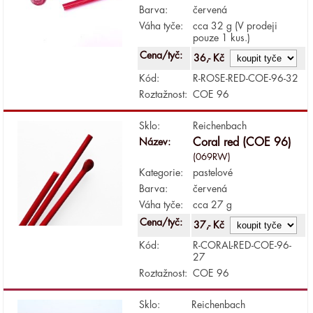
Barva:
červená
Váha tyče:
cca 32 g (V prodeji
pouze 1 kus.)
Cena/tyč:
36,- Kč
Kód:
R-ROSE-RED-COE-96-32
Roztažnost:
COE 96
Sklo:
Reichenbach
Název:
Coral red (COE 96)
(069RW)
Kategorie:
pastelové
Barva:
červená
Váha tyče:
cca 27 g
Cena/tyč:
37,- Kč
Kód:
R-CORAL-RED-COE-96-
27
Roztažnost:
COE 96
Sklo:
Reichenbach