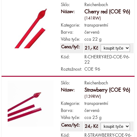
Sklo:
Reichenbach
Název:
Cherry red (COE 96)
(141RW)
Kategorie:
transparentní
Barva:
červená
Váha tyče:
cca 22 g
Cena/tyč:
21,- Kč
Kód:
R-CHERRY-RED-COE-96-
22
Roztažnost:
COE 96
Sklo:
Reichenbach
Název:
Strawberry (COE 96)
(139RW)
Kategorie:
transparentní
Barva:
červená
Váha tyče:
cca 25 g
Cena/tyč:
24,- Kč
Kód:
R-STRAWBERRY-COE-96-