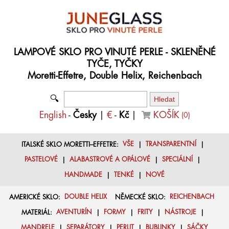
LAMPOVÉ SKLO PRO VINUTÉ PERLE - SKLENĚNÉ
TYČE, TYČKY
Moretti-Effetre, Double Helix, Reichenbach
🔍
English
-
Česky
|
€
-
Kč
|
KOŠÍK
(
0
)
ITALSKÉ SKLO MORETTI–EFFETRE:
VŠE
|
TRANSPARENTNÍ
|
PASTELOVÉ
|
ALABASTROVÉ A OPÁLOVÉ
|
SPECIÁLNÍ
|
HANDMADE
|
TENKÉ
|
NOVÉ
AMERICKÉ SKLO:
DOUBLE HELIX
NĚMECKÉ SKLO:
REICHENBACH
MATERIÁL:
AVENTURÍN
|
FORMY
|
FRITY
|
NÁSTROJE
|
MANDRELE
|
SEPARÁTORY
|
PERLIT
|
BUBLINKY
|
SÁČKY