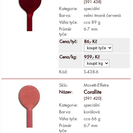
(591 438)
Kategorie:
speciální
Barva:
velmi tmavě červená
Váha tyče:
cca 89 g
Průměr
6-7 mm
tyče:
Cena/tyč:
86,- Kč
Cena/kg:
959,- Kč
Kód:
S-438-6
Sklo:
Moretti-Effetre
Název:
Corallite
(591 420)
Kategorie:
speciální
Barva:
korálová
Váha tyče:
cca 66 g
Průměr
6-7 mm
tyče: