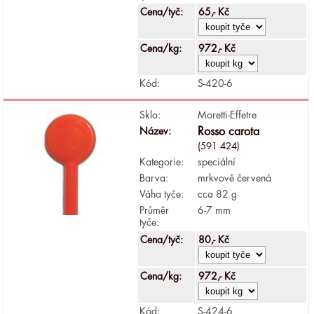
Cena/tyč:
65,- Kč
Cena/kg:
972,- Kč
Kód:
S-420-6
Sklo:
Moretti-Effetre
Název:
Rosso carota
(591 424)
Kategorie:
speciální
Barva:
mrkvově červená
Váha tyče:
cca 82 g
Průměr
6-7 mm
tyče:
Cena/tyč:
80,- Kč
Cena/kg:
972,- Kč
Kód:
S-424-6