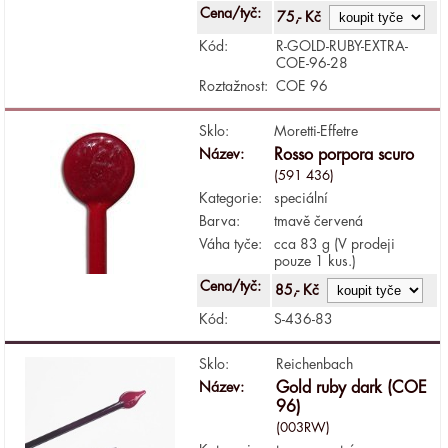
Cena/tyč:
75,- Kč
Kód:
R-GOLD-RUBY-EXTRA-
COE-96-28
Roztažnost:
COE 96
Sklo:
Moretti-Effetre
Název:
Rosso porpora scuro
(591 436)
Kategorie:
speciální
Barva:
tmavě červená
Váha tyče:
cca 83 g (V prodeji
pouze 1 kus.)
Cena/tyč:
85,- Kč
Kód:
S-436-83
Sklo:
Reichenbach
Název:
Gold ruby dark (COE
96)
(003RW)