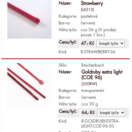
Název:
Strawberry
(L6213)
Kategorie:
pastelové
Barva:
červená
Váha tyče:
cca 36 g (V prodeji
pouze 1 kus.)
Cena/tyč:
47,- Kč
Kód:
R-STRAWBERRY-36
Sklo:
Reichenbach
Název:
Goldruby extra light
(COE 96)
(250RW)
Kategorie:
transparentní
Barva:
červená
Váha tyče:
cca 30 g
Cena/tyč:
64,- Kč
Kód:
R-GOLDRUBY-EXTRA-
LIGHT-COE-96-30