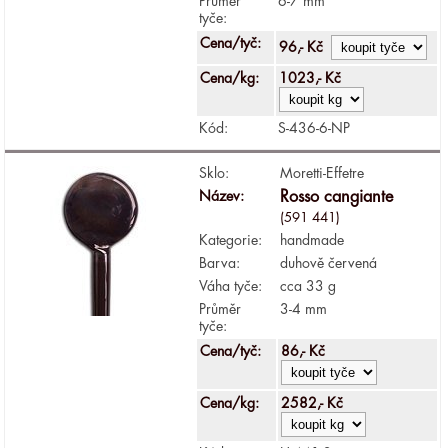
Průměr
6-7 mm
tyče:
Cena/tyč:
96,- Kč
Cena/kg:
1023,- Kč
Kód:
S-436-6-NP
Sklo:
Moretti-Effetre
Název:
Rosso cangiante
(591 441)
Kategorie:
handmade
Barva:
duhově červená
Váha tyče:
cca 33 g
Průměr
3-4 mm
tyče:
Cena/tyč:
86,- Kč
Cena/kg:
2582,- Kč