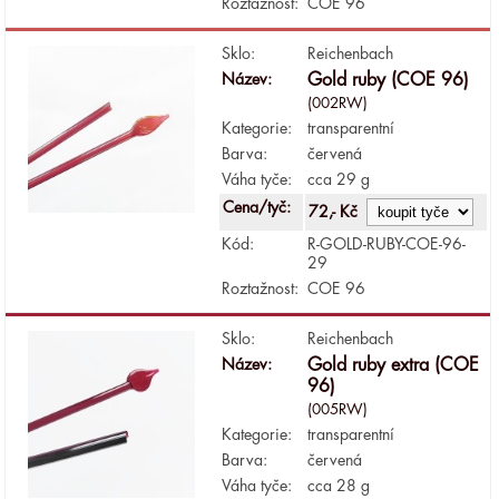
Roztažnost:
COE 96
Sklo:
Reichenbach
Název:
Gold ruby (COE 96)
(002RW)
Kategorie:
transparentní
Barva:
červená
Váha tyče:
cca 29 g
Cena/tyč:
72,- Kč
Kód:
R-GOLD-RUBY-COE-96-
29
Roztažnost:
COE 96
Sklo:
Reichenbach
Název:
Gold ruby extra (COE
96)
(005RW)
Kategorie:
transparentní
Barva:
červená
Váha tyče:
cca 28 g