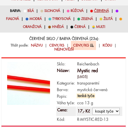
BARVA:
◉
BÍLÁ
|
◉
SLONOVÁ
|
◉
RŮŽOVÁ
|
◉
ČERVENÁ
|
◉
FIALOVÁ
|
◉
MODRÁ
|
◉
TYRKYSOVÁ
|
◉
ZELENÁ
|
◉
ŽLUTÁ
|
◉
ORANŽOVÁ
|
◉
HNĚDÁ
|
◉
ČERNÁ
|
◉
MULTI
ČERVENÉ SKLO / BARVA ČERVENÁ (23x):
Třídit podle:
NÁZVU
|
CENY/KS
|
CENY/KG
|
KÓDU
|
NEJNOVĚJŠÍ
Sklo:
Reichenbach
Název:
Mystic red
(L605)
Kategorie:
transparentní
Barva:
mystická červená
tenké tyče
Popis:
Váha tyče:
cca 13 g
Cena:
17,- Kč
Kód:
R-MYSTIC-RED-13