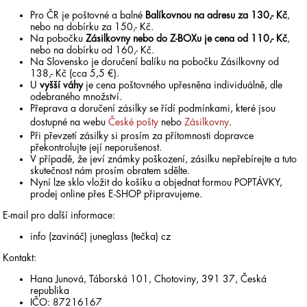
Pro ČR je poštovné a balné
Balíkovnou na adresu za 130,- Kč
,
nebo na dobírku za 150,- Kč.
Na pobočku
Zásilkovny nebo do Z-BOXu je cena od 110,- Kč
,
nebo na dobírku od 160,- Kč.
Na Slovensko je doručení balíku na pobočku Zásilkovny od
138,- Kč (cca 5,5 €).
U
vyšší váhy
je cena poštovného upřesněna individuálně, dle
odebraného množství.
Přeprava a doručení zásilky se řídí podmínkami, které jsou
dostupné na webu
České pošty
nebo
Zásilkovny
.
Při převzetí zásilky si prosím za přítomnosti dopravce
překontrolujte její neporušenost.
V případě, že jeví známky poškození, zásilku nepřebírejte a tuto
skutečnost nám prosím obratem sdělte.
Nyní lze sklo vložit do košíku a objednat formou POPTÁVKY,
prodej online přes E-SHOP připravujeme.
E-mail pro další informace:
info (zavináč) juneglass (tečka) cz
Kontakt:
Hana Junová, Táborská 101, Chotoviny, 391 37, Česká
republika
IČO: 87216167