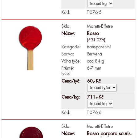
Kód:
T-076-5
Sklo:
Moretti-Effetre
Název:
Rosso
(591 076)
Kategorie:
transparentní
Barva:
červená
Váha tyče:
cca 84 g
Průměr
6-7 mm
tyče:
Cena/tyč:
60,- Kč
Cena/kg:
711,- Kč
Kód:
T-076-6
Sklo:
Moretti-Effetre
Název:
Rosso porpora scuris.