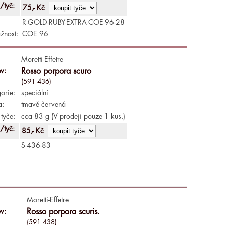
/tyč:
75,- Kč
R-GOLD-RUBY-EXTRA-COE-96-28
žnost:
COE 96
Moretti-Effetre
v:
Rosso porpora scuro
(591 436)
orie:
speciální
a:
tmavě červená
tyče:
cca 83 g (V prodeji pouze 1 kus.)
/tyč:
85,- Kč
S-436-83
Moretti-Effetre
v:
Rosso porpora scuris.
(591 438)