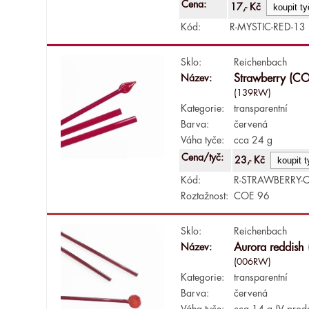
Cena:
17,- Kč
Kód:
R-MYSTIC-RED-13
Sklo:
Reichenbach
Název:
Strawberry (C
(139RW)
Kategorie:
transparentní
Barva:
červená
Váha tyče:
cca 24 g
Cena/tyč:
23,- Kč
Kód:
R-STRAWBERRY-
Roztažnost:
COE 96
Sklo:
Reichenbach
Název:
Aurora reddish
(006RW)
Kategorie:
transparentní
Barva:
červená
Váha tyče:
cca 14 g (V prode