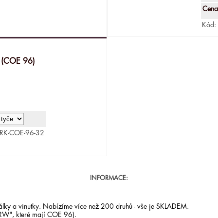
Cena
Kód:
k (COE 96)
RK-COE-96-32
INFORMACE:
orálky a vinutky. Nabízíme více než 200 druhů - vše je SKLADEM.
RW", které mají COE 96).