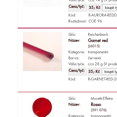
Cena/tyč:
35,- Kč
Kód:
R-AURORA-REDD
Roztažnost:
COE 96
Sklo:
Reichenbach
Název:
Garnet red
(L6015)
Kategorie:
transparentní
Barva:
červená
Váha tyče:
cca 28 g (V prode
Cena/tyč:
35,- Kč
Kód:
R-GARNET-RED-2
Sklo:
Moretti-Effetre
Název:
Rosso
(591 076)
Kategorie:
transparentní