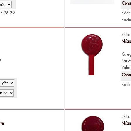
Cena
E-96-29
Kód:
Rozta
Sklo:
Náze
Kateg
á
Barv
Váha 
Cena
Kód:
Sklo:
te
Náze