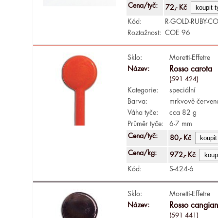
Cena/tyč:
72,- Kč
Kód:
R-GOLD-RUBY-CO
Roztažnost:
COE 96
Sklo:
Moretti-Effetre
Název:
Rosso carota
(591 424)
Kategorie:
speciální
Barva:
mrkvově červen
Váha tyče:
cca 82 g
Průměr tyče:
6-7 mm
Cena/tyč:
80,- Kč
Cena/kg:
972,- Kč
Kód:
S-424-6
Sklo:
Moretti-Effetre
Název:
Rosso cangian
(591 441)