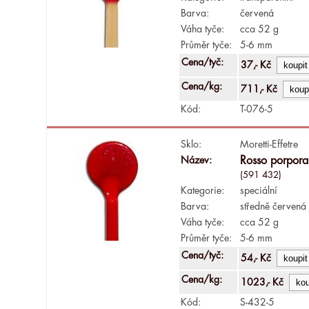
Barva:
červená
Váha tyče:
cca 52 g
Průměr tyče:
5-6 mm
Cena/tyč:
37,- Kč
Cena/kg:
711,- Kč
Kód:
T-076-5
Sklo:
Moretti-Effetre
Název:
Rosso porpor
(591 432)
Kategorie:
speciální
Barva:
středně červená
Váha tyče:
cca 52 g
Průměr tyče:
5-6 mm
Cena/tyč:
54,- Kč
Cena/kg:
1023,- Kč
Kód:
S-432-5