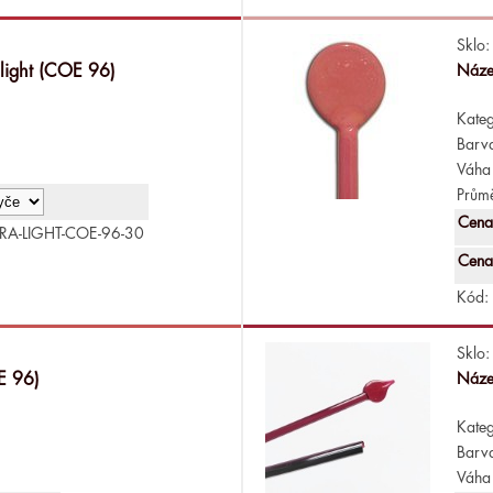
Sklo:
 light (COE 96)
Náze
Kateg
Barv
Váha 
Průmě
Cena
RA-LIGHT-COE-96-30
Cena
Kód:
Sklo:
E 96)
Náze
Kateg
Barv
Váha 