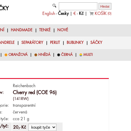
🔍
YČKY
English
-
Česky
|
€
-
Kč
|
KOŠÍK
(
0
)
LNÍ
|
HANDMADE
|
TENKÉ
|
NOVÉ
ANDRELE
|
SEPARÁTORY
|
PERLIT
|
BUBLINKY
|
SÁČKY
|
◉
ORANŽOVÁ
|
◉
HNĚDÁ
|
◉
ČERNÁ
|
◉
MULTI
Reichenbach
v:
Cherry red (COE 96)
(141RW)
orie:
transparentní
a:
červená
tyče:
cca 21 g
/tyč:
20,- Kč