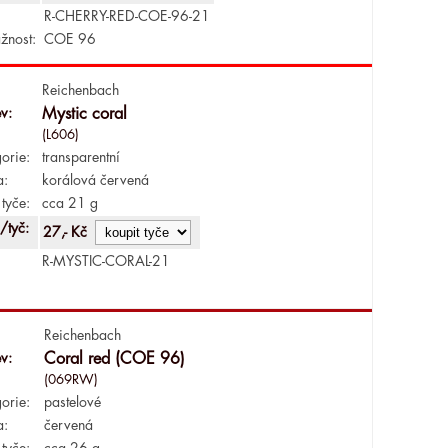
R-CHERRY-RED-COE-96-21
žnost:
COE 96
Reichenbach
v:
Mystic coral
(L606)
orie:
transparentní
a:
korálová červená
tyče:
cca 21 g
/tyč:
27,- Kč
R-MYSTIC-CORAL-21
Reichenbach
v:
Coral red (COE 96)
(069RW)
orie:
pastelové
a:
červená
tyče:
cca 26 g