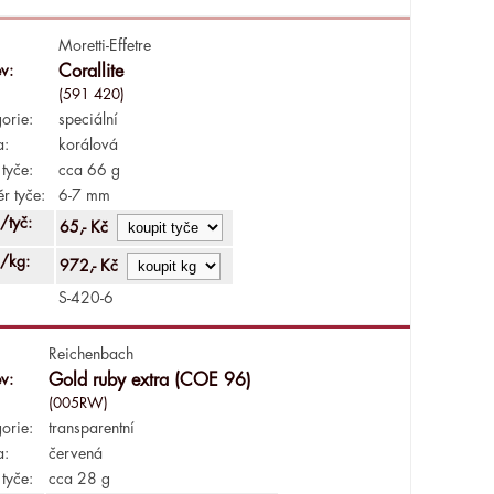
Moretti-Effetre
v:
Corallite
(591 420)
orie:
speciální
a:
korálová
tyče:
cca 66 g
r tyče:
6-7 mm
/tyč:
65,- Kč
/kg:
972,- Kč
S-420-6
Reichenbach
v:
Gold ruby extra (COE 96)
(005RW)
orie:
transparentní
a:
červená
tyče:
cca 28 g