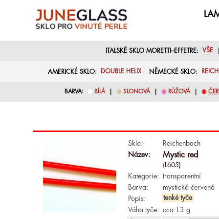
LAM
ITALSKÉ SKLO MORETTI–EFFETRE:
VŠE
AMERICKÉ SKLO:
DOUBLE HELIX
NĚMECKÉ SKLO:
REIC
BARVA:
◉
BÍLÁ
|
◉
SLONOVÁ
|
◉
RŮŽOVÁ
|
◉
ČER
Sklo:
Reichenbach
Název:
Mystic red
(L605)
Kategorie:
transparentní
Barva:
mystická červená
tenké tyče
Popis:
Váha tyče:
cca 13 g