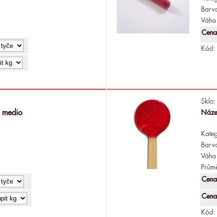
Barv
Váha 
Cena
Kód:
Sklo:
a medio
Náze
Kateg
Barv
Váha 
Průmě
Cena
Cena
Kód: