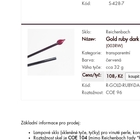
Kód:
S-428-7
Sklo:
Reichenbach
Název:
Gold ruby dar
(003RW)
Kategorie:
transparentní
Barva:
červená
Váha tyče:
cca 32 g
Cena/tyč:
108,- Kč
Kód:
R-GOLD-RUBY-DA
Roztažnost:
COE 96
Základní informace pro prodej:
Lampové sklo (skleněné tyče, tyčky) pro vinuté perle, k
Roztažnost skel je
COE 104
(mimo Reichenbach řady "