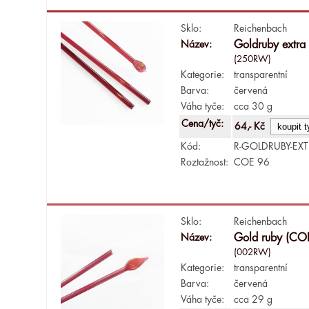
Sklo:
Reichenbach
Název:
Goldruby extra
(250RW)
Kategorie:
transparentní
Barva:
červená
Váha tyče:
cca 30 g
Cena/tyč:
64,- Kč
Kód:
R-GOLDRUBY-EXT
Roztažnost:
COE 96
Sklo:
Reichenbach
Název:
Gold ruby (CO
(002RW)
Kategorie:
transparentní
Barva:
červená
Váha tyče:
cca 29 g