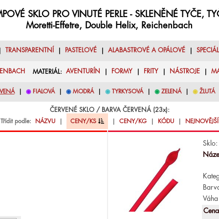
POVÉ SKLO PRO VINUTÉ PERLE - SKLENĚNÉ TYČE, T
Moretti-Effetre, Double Helix, Reichenbach
|
TRANSPARENTNÍ
|
PASTELOVÉ
|
ALABASTROVÉ A OPÁLOVÉ
|
SPECIÁ
HENBACH
MATERIÁL:
AVENTURÍN
|
FORMY
|
FRITY
|
NÁSTROJE
|
M
VENÁ
|
◉
FIALOVÁ
|
◉
MODRÁ
|
◉
TYRKYSOVÁ
|
◉
ZELENÁ
|
◉
ŽLUTÁ
ČERVENÉ SKLO / BARVA ČERVENÁ (23x):
Třídit podle:
NÁZVU
|
CENY/KS
|
CENY/KG
|
KÓDU
|
NEJNOVĚJŠÍ
Sklo:
Náze
Kateg
Barv
Váha 
Cena