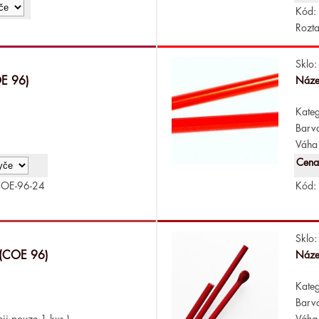
Kód:
Rozta
Sklo:
OE 96)
Náze
Kateg
Barv
Váha 
Cena
COE-96-24
Kód:
Sklo:
 (COE 96)
Náze
Kateg
Barv
ji pouze 1 kus.)
Váha 