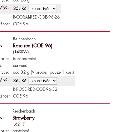
/tyč:
35,- Kč
R-CORAL-RED-COE-96-26
žnost:
COE 96
Reichenbach
v:
Rose red (COE 96)
(149RW)
orie:
transparentní
a:
červená
tyče:
cca 32 g (V prodeji pouze 1 kus.)
/tyč:
36,- Kč
R-ROSE-RED-COE-96-32
žnost:
COE 96
Reichenbach
v:
Strawberry
(L6213)
orie:
pastelové