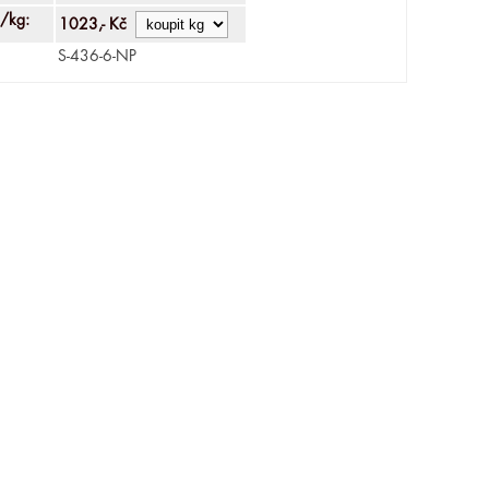
/kg:
1023,- Kč
S-436-6-NP