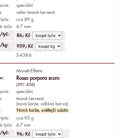
orie:
speciální
a:
velmi tmavě červená
tyče:
cca 89 g
r tyče:
6-7 mm
/tyč:
86,- Kč
/kg:
959,- Kč
S-438-6
Moretti-Effetre
v:
Rosso porpora scuro
(591 436)
orie:
speciální
a:
tmavě červená
(nová šarže, odlišná barva)
Nová šarže, světlejší odstín
:
tyče:
cca 93 g
r tyče:
6-7 mm
/tyč:
96,- Kč