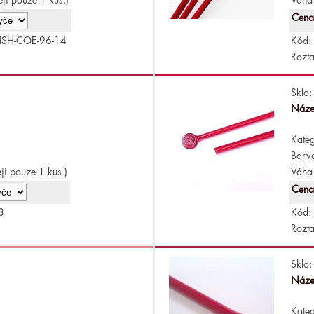
Cena
ISH-COE-96-14
Kód:
Rozta
Sklo:
Náze
Kateg
Barv
ji pouze 1 kus.)
Váha 
Cena
8
Kód:
Rozta
Sklo:
Náze
Kateg