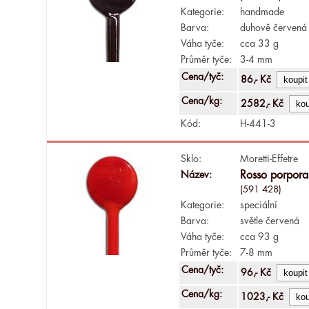
Kategorie:
handmade
Barva:
duhově červená
Váha tyče:
cca 33 g
Průměr tyče:
3-4 mm
Cena/tyč:
86,- Kč
Cena/kg:
2582,- Kč
Kód:
H-441-3
Sklo:
Moretti-Effetre
Název:
Rosso porpora
(591 428)
Kategorie:
speciální
Barva:
světle červená
Váha tyče:
cca 93 g
Průměr tyče:
7-8 mm
Cena/tyč:
96,- Kč
Cena/kg:
1023,- Kč