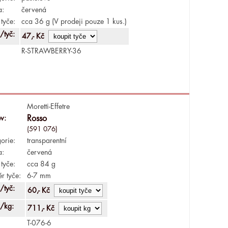
a:
červená
tyče:
cca 36 g (V prodeji pouze 1 kus.)
/tyč:
47,- Kč
R-STRAWBERRY-36
Moretti-Effetre
v:
Rosso
(591 076)
orie:
transparentní
a:
červená
tyče:
cca 84 g
r tyče:
6-7 mm
/tyč:
60,- Kč
/kg:
711,- Kč
T-076-6