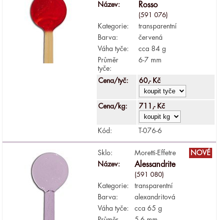
Název:
Rosso
(591 076)
Kategorie:
transparentní
Barva:
červená
Váha tyče:
cca 84 g
Průměr
6-7 mm
tyče:
Cena/tyč:
60,- Kč
Cena/kg:
711,- Kč
Kód:
T-076-6
Sklo:
Moretti-Effetre
NOVÉ
Název:
Alessandrite
(591 080)
Kategorie:
transparentní
Barva:
alexandritová
Váha tyče:
cca 65 g
Průměr
5-6 mm