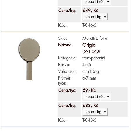
Cena/kg:
649,- Kč
Kód:
T-046-6
Sklo:
Moretti-Effetre
Název:
Grigio
(591 048)
Kategorie:
transparentní
Barva:
šedá
Váha tyče:
cca 86 g
Průměr
6-7 mm
tyče:
Cena/tyč:
59,- Kč
Cena/kg:
683,- Kč
Kód:
T-048-6