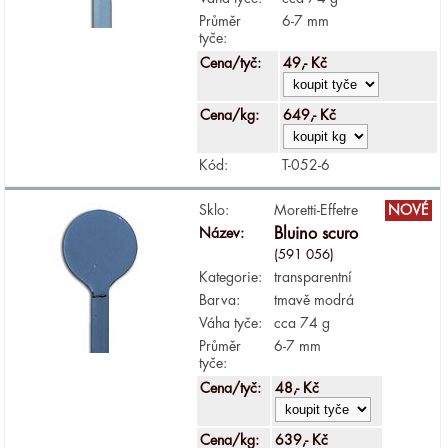
Průměr
6-7 mm
tyče:
Cena/tyč:
49,- Kč
Cena/kg:
649,- Kč
Kód:
T-052-6
Sklo:
Moretti-Effetre
NOVÉ
Název:
Bluino scuro
(591 056)
Kategorie:
transparentní
Barva:
tmavě modrá
Váha tyče:
cca 74 g
Průměr
6-7 mm
tyče:
Cena/tyč:
48,- Kč
Cena/kg:
639,- Kč