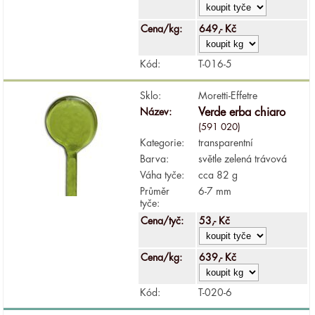
Cena/kg:
649,- Kč
Kód:
T-016-5
Sklo:
Moretti-Effetre
Název:
Verde erba chiaro
(591 020)
Kategorie:
transparentní
Barva:
světle zelená trávová
Váha tyče:
cca 82 g
Průměr
6-7 mm
tyče:
Cena/tyč:
53,- Kč
Cena/kg:
639,- Kč
Kód:
T-020-6