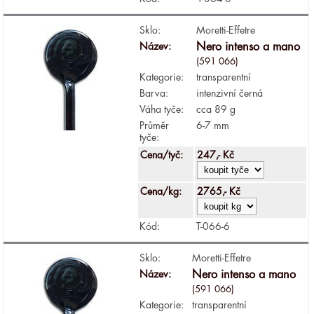
Sklo:
Moretti-Effetre
Název:
Nero intenso a mano
(591 066)
Kategorie:
transparentní
Barva:
intenzivní černá
Váha tyče:
cca 89 g
Průměr
6-7 mm
tyče:
Cena/tyč:
247,- Kč
Cena/kg:
2765,- Kč
Kód:
T-066-6
Sklo:
Moretti-Effetre
Název:
Nero intenso a mano
(591 066)
Kategorie:
transparentní