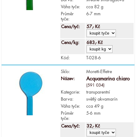
Váha tyče:
cca 82 g
Průměr
6-7 mm
tyče:
Cena/tyč:
57,- Kč
Cena/kg:
683,- Kč
Kód:
T-028-6
Sklo:
Moretti-Effetre
Název:
Acquamarina chiaro
(591 034)
Kategorie:
transparentní
Barva:
světlý akvamarín
Váha tyče:
cca 49 g
Průměr
5-6 mm
tyče:
Cena/tyč:
32,- Kč