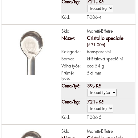
Cena/kg:
721,- Kč
Kód:
T-006-4
Sklo:
Moretti-Effetre
Název:
Cristallo speciale
(591 006)
Kategorie:
transparentní
Barva:
křišťálová speciální
Váha tyče:
cca 54 g
Průměr
5-6 mm
tyče:
Cena/tyč:
39,- Kč
Cena/kg:
721,- Kč
Kód:
T-006-5
Sklo:
Moretti-Effetre