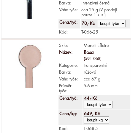
Barva:
intenzivní černá
Váha tyče:
cca 25 g (V prodeji
pouze 1 kus.)
Cena/tyč:
70,- Kč
Kód:
T-066-25
Sklo:
Moretti-Effetre
Název:
Rosa
(591 068)
Kategorie:
transparentní
Barva:
růžová
Váha tyče:
cca 67 g
Průměr
5-6 mm
tyče:
Cena/tyč:
44,- Kč
Cena/kg:
649,- Kč
Kód:
T-068-5