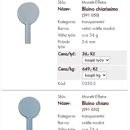
Sklo:
Moretti-Effetre
Název:
Bluino chiarissimo
(591 050)
Kategorie:
transparentní
Barva:
velmi světle modrá
Váha tyče:
cca 54 g
Průměr
5-6 mm
tyče:
Cena/tyč:
36,- Kč
Cena/kg:
649,- Kč
Kód:
T-050-5
Sklo:
Moretti-Effetre
Název:
Bluino chiaro
(591 052)
Kategorie:
transparentní
Barva:
světle modrá
Váha tyče:
cca 74 g