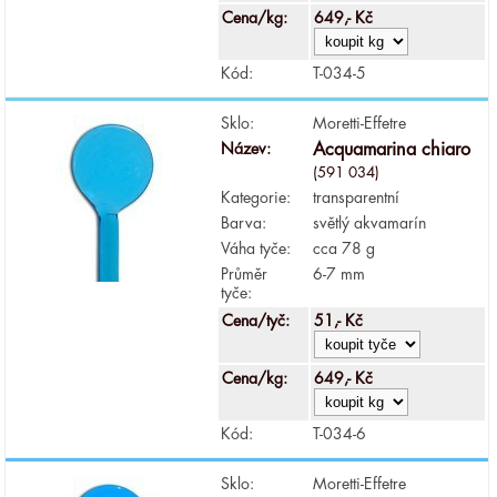
Cena/kg:
649,- Kč
Kód:
T-034-5
Sklo:
Moretti-Effetre
Název:
Acquamarina chiaro
(591 034)
Kategorie:
transparentní
Barva:
světlý akvamarín
Váha tyče:
cca 78 g
Průměr
6-7 mm
tyče:
Cena/tyč:
51,- Kč
Cena/kg:
649,- Kč
Kód:
T-034-6
Sklo:
Moretti-Effetre