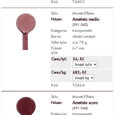
Kód:
T-040-5
Sklo:
Moretti-Effetre
Název:
Ametista medio
(591 042)
Kategorie:
transparentní
Barva:
střední ametyst
Váha tyče:
cca 78 g
Průměr
6-7 mm
tyče:
Cena/tyč:
54,- Kč
Cena/kg:
683,- Kč
Kód:
T-042-6
Sklo:
Moretti-Effetre
Název:
Ametista scuro
(591 044)
Kategorie:
transparentní