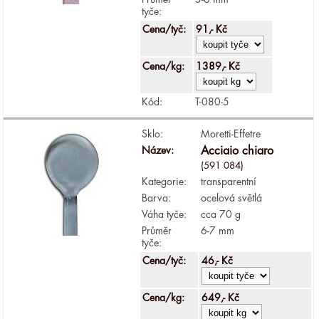
tyče:
Cena/tyč:
91,- Kč
Cena/kg:
1389,- Kč
Kód:
T-080-5
Sklo:
Moretti-Effetre
Název:
Acciaio chiaro
(591 084)
Kategorie:
transparentní
Barva:
ocelová světlá
Váha tyče:
cca 70 g
Průměr
6-7 mm
tyče:
Cena/tyč:
46,- Kč
Cena/kg:
649,- Kč