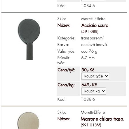
Kód:
T-084-6
Sklo:
Moretti-Effetre
Název:
Acciaio scuro
(591 088)
Kategorie:
transparentní
Barva:
ocelová tmavá
Váha tyče:
cca 76 g
Průměr
6-7 mm
tyče:
Cena/tyč:
50,- Kč
Cena/kg:
649,- Kč
Kód:
T-088-6
Sklo:
Moretti-Effetre
Název:
Marrone chiaro trasp.
(591 018M)