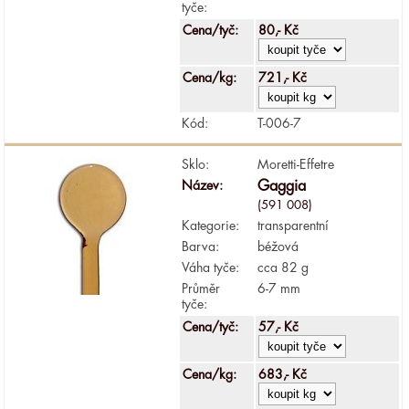
tyče:
Cena/tyč:
80,- Kč
Cena/kg:
721,- Kč
Kód:
T-006-7
Sklo:
Moretti-Effetre
Název:
Gaggia
(591 008)
Kategorie:
transparentní
Barva:
béžová
Váha tyče:
cca 82 g
Průměr
6-7 mm
tyče:
Cena/tyč:
57,- Kč
Cena/kg:
683,- Kč