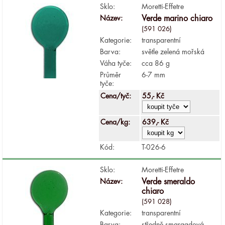
Sklo:
Moretti-Effetre
Název:
Verde marino chiaro
(591 026)
Kategorie:
transparentní
Barva:
světle zelená mořská
Váha tyče:
cca 86 g
Průměr
6-7 mm
tyče:
Cena/tyč:
55,- Kč
Cena/kg:
639,- Kč
Kód:
T-026-6
Sklo:
Moretti-Effetre
Název:
Verde smeraldo
chiaro
(591 028)
Kategorie:
transparentní
Barva:
středně smaragdová