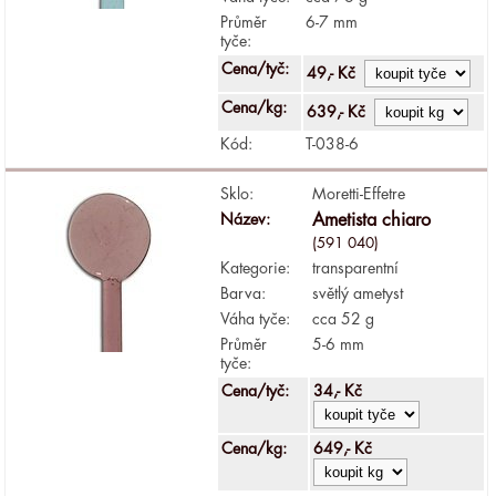
Průměr
6-7 mm
tyče:
Cena/tyč:
49,- Kč
Cena/kg:
639,- Kč
Kód:
T-038-6
Sklo:
Moretti-Effetre
Název:
Ametista chiaro
(591 040)
Kategorie:
transparentní
Barva:
světlý ametyst
Váha tyče:
cca 52 g
Průměr
5-6 mm
tyče:
Cena/tyč:
34,- Kč
Cena/kg:
649,- Kč