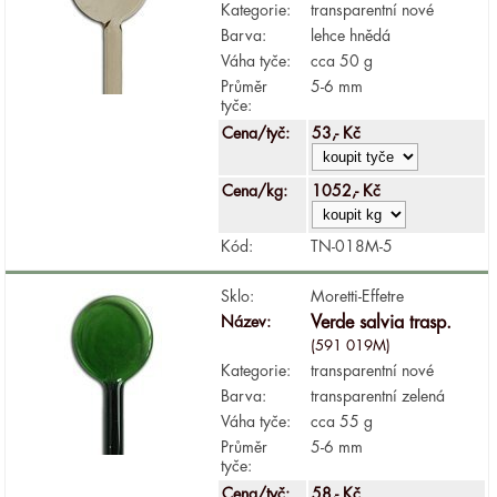
Kategorie:
transparentní nové
Barva:
lehce hnědá
Váha tyče:
cca 50 g
Průměr
5-6 mm
tyče:
Cena/tyč:
53,- Kč
Cena/kg:
1052,- Kč
Kód:
TN-018M-5
Sklo:
Moretti-Effetre
Název:
Verde salvia trasp.
(591 019M)
Kategorie:
transparentní nové
Barva:
transparentní zelená
Váha tyče:
cca 55 g
Průměr
5-6 mm
tyče:
Cena/tyč:
58,- Kč