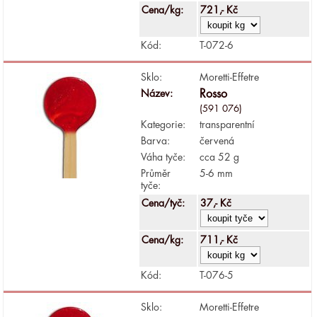
Cena/kg:
721,- Kč
Kód:
T-072-6
Sklo:
Moretti-Effetre
Název:
Rosso
(591 076)
Kategorie:
transparentní
Barva:
červená
Váha tyče:
cca 52 g
Průměr
5-6 mm
tyče:
Cena/tyč:
37,- Kč
Cena/kg:
711,- Kč
Kód:
T-076-5
Sklo:
Moretti-Effetre