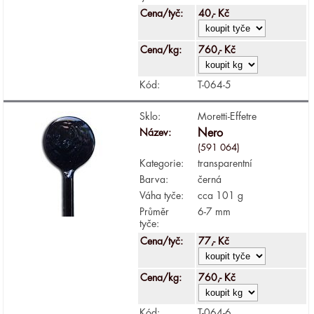
Cena/tyč:
40,- Kč
Cena/kg:
760,- Kč
Kód:
T-064-5
Sklo:
Moretti-Effetre
Název:
Nero
(591 064)
Kategorie:
transparentní
Barva:
černá
Váha tyče:
cca 101 g
Průměr
6-7 mm
tyče:
Cena/tyč:
77,- Kč
Cena/kg:
760,- Kč
Kód:
T-064-6