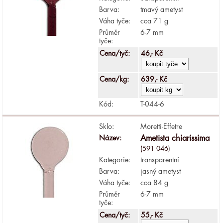
Barva:
tmavý ametyst
Váha tyče:
cca 71 g
Průměr
6-7 mm
tyče:
Cena/tyč:
46,- Kč
Cena/kg:
639,- Kč
Kód:
T-044-6
Sklo:
Moretti-Effetre
Název:
Ametista chiarissima
(591 046)
Kategorie:
transparentní
Barva:
jasný ametyst
Váha tyče:
cca 84 g
Průměr
6-7 mm
tyče:
Cena/tyč:
55,- Kč