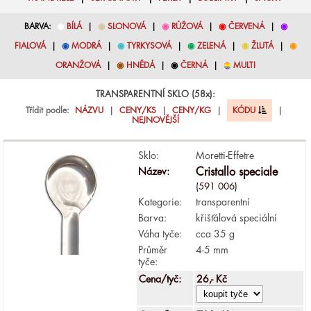
BARVA:
◉
BÍLÁ
|
◉
SLONOVÁ
|
◉
RŮŽOVÁ
|
◉
ČERVENÁ
|
◉
FIALOVÁ
|
◉
MODRÁ
|
◉
TYRKYSOVÁ
|
◉
ZELENÁ
|
◉
ŽLUTÁ
|
◉
ORANŽOVÁ
|
◉
HNĚDÁ
|
◉
ČERNÁ
|
◉
MULTI
TRANSPARENTNÍ SKLO (58x):
Třídit podle:
NÁZVU
|
CENY/KS
|
CENY/KG
|
KÓDU
|
NEJNOVĚJŠÍ
Sklo:
Moretti-Effetre
Název:
Cristallo speciale
(591 006)
Kategorie:
transparentní
Barva:
křišťálová speciální
Váha tyče:
cca 35 g
Průměr
4-5 mm
tyče:
Cena/tyč:
26,- Kč