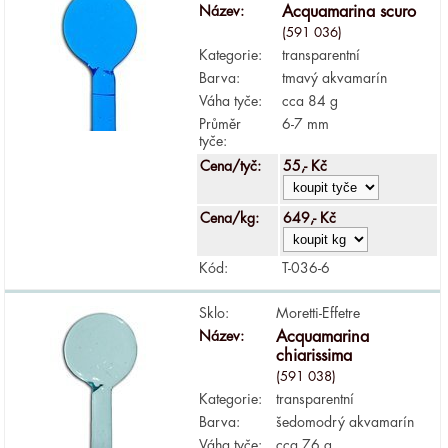
Název:
Acquamarina scuro
(591 036)
Kategorie:
transparentní
Barva:
tmavý akvamarín
Váha tyče:
cca 84 g
Průměr
6-7 mm
tyče:
Cena/tyč:
55,- Kč
Cena/kg:
649,- Kč
Kód:
T-036-6
Sklo:
Moretti-Effetre
Název:
Acquamarina
chiarissima
(591 038)
Kategorie:
transparentní
Barva:
šedomodrý akvamarín
Váha tyče:
cca 76 g