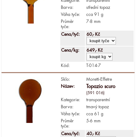
Kategorie:
transparentní
Barva:
střední topaz
Váha tyče:
cca 91 g
Průměr
7-8 mm
tyče:
Cena/tyč:
60,- Kč
Cena/kg:
649,- Kč
Kód:
T-014-7
Sklo:
Moretti-Effetre
Název:
Topazio scuro
(591 016)
Kategorie:
transparentní
Barva:
tmavý topaz
Váha tyče:
cca 61 g
Průměr
5-6 mm
tyče:
Cena/tyč:
40,- Kč