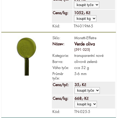
Cena/kg:
1052,- Kč
Kód:
TN-019M-5
Sklo:
Moretti-Effetre
Název:
Verde oliva
(591 025)
Kategorie:
transparentní nové
Barva:
olivově zelená
Váha tyče:
cca 52 g
Průměr
5-6 mm
tyče:
Cena/tyč:
35,- Kč
Cena/kg:
668,- Kč
Kód:
TN-025-5