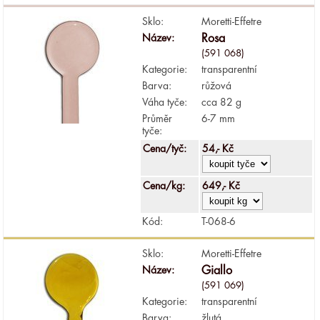
Sklo:
Moretti-Effetre
Název:
Rosa
(591 068)
Kategorie:
transparentní
Barva:
růžová
Váha tyče:
cca 82 g
Průměr
6-7 mm
tyče:
Cena/tyč:
54,- Kč
Cena/kg:
649,- Kč
Kód:
T-068-6
Sklo:
Moretti-Effetre
Název:
Giallo
(591 069)
Kategorie:
transparentní
Barva:
žlutá