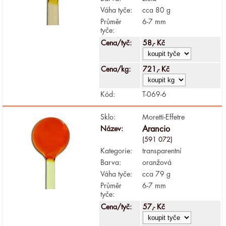
Váha tyče:
cca 80 g
Průměr
6-7 mm
tyče:
Cena/tyč:
58,- Kč
Cena/kg:
721,- Kč
Kód:
T-069-6
Sklo:
Moretti-Effetre
Název:
Arancio
(591 072)
Kategorie:
transparentní
Barva:
oranžová
Váha tyče:
cca 79 g
Průměr
6-7 mm
tyče:
Cena/tyč:
57,- Kč