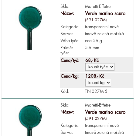
Sklo:
Moretti-Effetre
Název:
Verde marino scuro
(591 027M)
Kategorie:
transparentní nové
Barva:
tmavě zelená mořská
Váha tyče:
cca 56 g
Průměr
5-6 mm
tyče:
Cena/tyč:
68,- Kč
Cena/kg:
1208,- Kč
Kód:
TN-027M-5
Sklo:
Moretti-Effetre
Název:
Verde marino scuro
(591 027M)
Kategorie:
transparentní nové
Barva:
tmavě zelená mořská