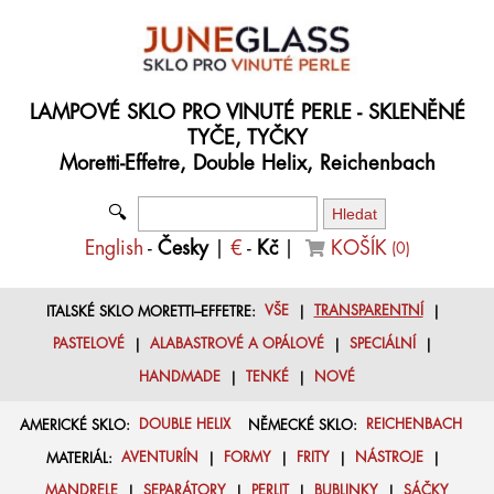
LAMPOVÉ SKLO PRO VINUTÉ PERLE - SKLENĚNÉ
TYČE, TYČKY
Moretti-Effetre, Double Helix, Reichenbach
🔍
English
-
Česky
|
€
-
Kč
|
KOŠÍK
(
0
)
ITALSKÉ SKLO MORETTI–EFFETRE:
VŠE
|
TRANSPARENTNÍ
|
PASTELOVÉ
|
ALABASTROVÉ A OPÁLOVÉ
|
SPECIÁLNÍ
|
HANDMADE
|
TENKÉ
|
NOVÉ
AMERICKÉ SKLO:
DOUBLE HELIX
NĚMECKÉ SKLO:
REICHENBACH
MATERIÁL:
AVENTURÍN
|
FORMY
|
FRITY
|
NÁSTROJE
|
MANDRELE
|
SEPARÁTORY
|
PERLIT
|
BUBLINKY
|
SÁČKY