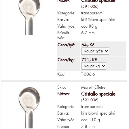
Název:
Cristallo speciale
(591 006)
Kategorie:
transparentní
Barva:
křišťálová speciální
Váha tyče:
cca 88 g
Průměr
6-7 mm
tyče:
Cena/tyč:
64,- Kč
Cena/kg:
721,- Kč
Kód:
T-006-6
Sklo:
Moretti-Effetre
Název:
Cristallo speciale
(591 006)
Kategorie:
transparentní
Barva:
křišťálová speciální
Váha tyče:
cca 110 g
Průměr
7-8 mm