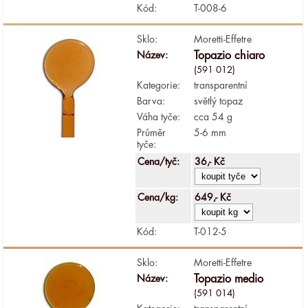
Kód:
T-008-6
Sklo:
Moretti-Effetre
Název:
Topazio chiaro
(591 012)
Kategorie:
transparentní
Barva:
světlý topaz
Váha tyče:
cca 54 g
Průměr
5-6 mm
tyče:
Cena/tyč:
36,- Kč
Cena/kg:
649,- Kč
Kód:
T-012-5
Sklo:
Moretti-Effetre
Název:
Topazio medio
(591 014)