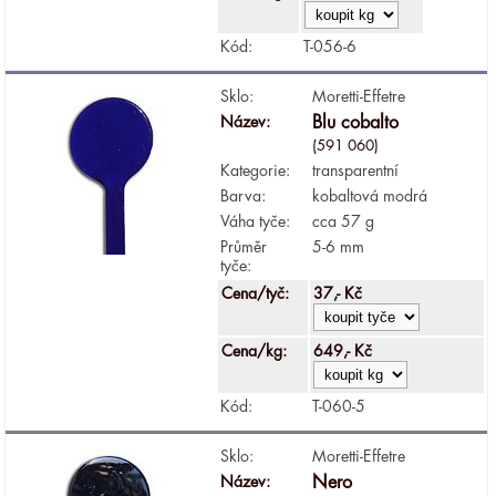
Kód:
T-056-6
Sklo:
Moretti-Effetre
Název:
Blu cobalto
(591 060)
Kategorie:
transparentní
Barva:
kobaltová modrá
Váha tyče:
cca 57 g
Průměr
5-6 mm
tyče:
Cena/tyč:
37,- Kč
Cena/kg:
649,- Kč
Kód:
T-060-5
Sklo:
Moretti-Effetre
Název:
Nero