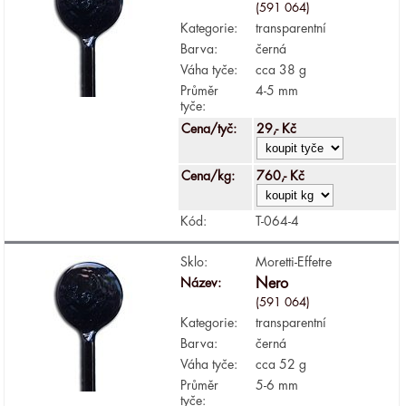
(591 064)
Kategorie:
transparentní
Barva:
černá
Váha tyče:
cca 38 g
Průměr
4-5 mm
tyče:
Cena/tyč:
29,- Kč
Cena/kg:
760,- Kč
Kód:
T-064-4
Sklo:
Moretti-Effetre
Název:
Nero
(591 064)
Kategorie:
transparentní
Barva:
černá
Váha tyče:
cca 52 g
Průměr
5-6 mm
tyče: