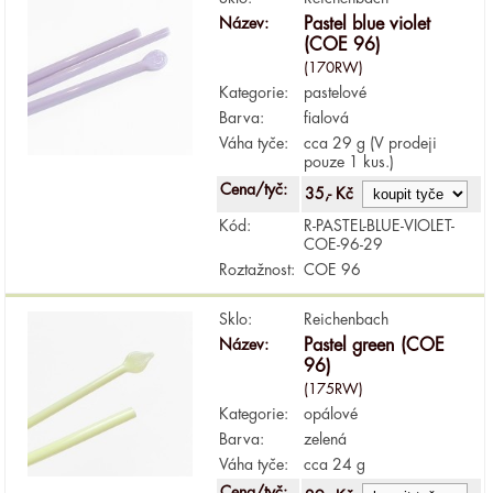
Název:
Pastel blue violet
(COE 96)
(170RW)
Kategorie:
pastelové
Barva:
fialová
Váha tyče:
cca 29 g (V prodeji
pouze 1 kus.)
Cena/tyč:
35,- Kč
Kód:
R-PASTEL-BLUE-VIOLET-
COE-96-29
Roztažnost:
COE 96
Sklo:
Reichenbach
Název:
Pastel green (COE
96)
(175RW)
Kategorie:
opálové
Barva:
zelená
Váha tyče:
cca 24 g
Cena/tyč: