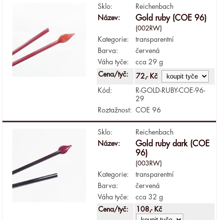
Sklo:
Reichenbach
Název:
Gold ruby (COE 96)
(002RW)
Kategorie:
transparentní
Barva:
červená
Váha tyče:
cca 29 g
Cena/tyč:
72,- Kč
Kód:
R-GOLD-RUBY-COE-96-
29
Roztažnost:
COE 96
Sklo:
Reichenbach
Název:
Gold ruby dark (COE
96)
(003RW)
Kategorie:
transparentní
Barva:
červená
Váha tyče:
cca 32 g
Cena/tyč:
108,- Kč