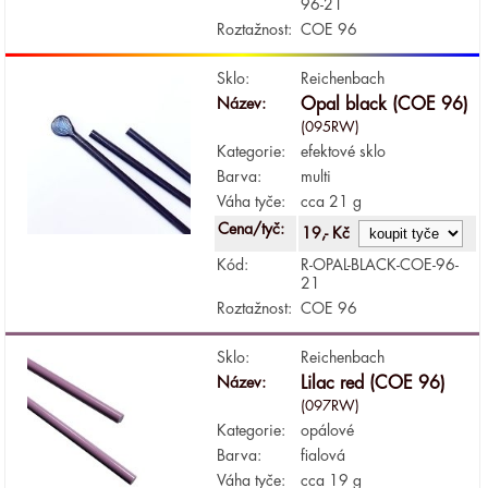
96-21
Roztažnost:
COE 96
Sklo:
Reichenbach
Název:
Opal black (COE 96)
(095RW)
Kategorie:
efektové sklo
Barva:
multi
Váha tyče:
cca 21 g
Cena/tyč:
19,- Kč
Kód:
R-OPAL-BLACK-COE-96-
21
Roztažnost:
COE 96
Sklo:
Reichenbach
Název:
Lilac red (COE 96)
(097RW)
Kategorie:
opálové
Barva:
fialová
Váha tyče:
cca 19 g