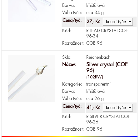
Barva:
křišťálová
Váha tyče:
cca 34 g
Cena/tyč:
27,- Kč
Kód:
R-LEAD-CRYSTAL-COE-
96-34
Roztažnost:
COE 96
Sklo:
Reichenbach
Název:
Silver crystal (COE
96)
(102RW)
Kategorie:
transparentní
Barva:
křišťálová
Váha tyče:
cca 26 g
Cena/tyč:
41,- Kč
Kód:
R-SILVER-CRYSTAL-COE-
96-26
Roztažnost:
COE 96