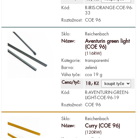
Kód:
R-IRIS-ORANGE-COE-96-
33
Roztažnost:
COE 96
Sklo:
Reichenbach
Název:
Aventurin green light
(COE 96)
(116RW)
Kategorie:
transparentní
Barva:
zelená
Váha tyče:
cca 19 g
Cena/tyč:
18,- Kč
Kód:
R-AVENTURIN-GREEN-
LIGHT-COE-96-19
Roztažnost:
COE 96
Sklo:
Reichenbach
Název:
Curry (COE 96)
(120RW)