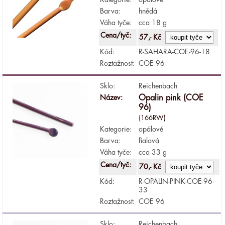
Barva:
hnědá
Váha tyče:
cca 18 g
Cena/tyč:
57,- Kč
Kód:
R-SAHARA-COE-96-18
Roztažnost:
COE 96
Sklo:
Reichenbach
Název:
Opalin pink (COE
96)
(166RW)
Kategorie:
opálové
Barva:
fialová
Váha tyče:
cca 33 g
Cena/tyč:
70,- Kč
Kód:
R-OPALIN-PINK-COE-96-
33
Roztažnost:
COE 96
Sklo:
Reichenbach