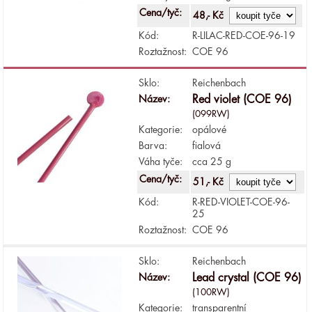
Cena/tyč:
48,- Kč
Kód:
R-LILAC-RED-COE-96-19
Roztažnost:
COE 96
Sklo:
Reichenbach
Název:
Red violet (COE 96)
(099RW)
Kategorie:
opálové
Barva:
fialová
Váha tyče:
cca 25 g
Cena/tyč:
51,- Kč
Kód:
R-RED-VIOLET-COE-96-
25
Roztažnost:
COE 96
Sklo:
Reichenbach
Název:
Lead crystal (COE 96)
(100RW)
Kategorie:
transparentní