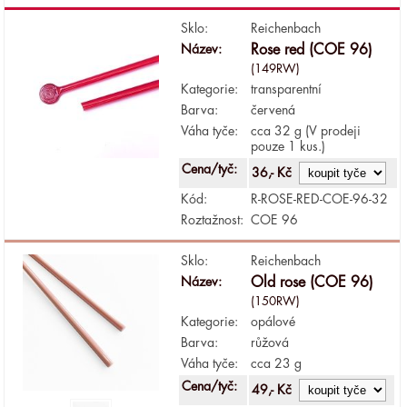
Sklo:
Reichenbach
Název:
Rose red (COE 96)
(149RW)
Kategorie:
transparentní
Barva:
červená
Váha tyče:
cca 32 g (V prodeji
pouze 1 kus.)
Cena/tyč:
36,- Kč
Kód:
R-ROSE-RED-COE-96-32
Roztažnost:
COE 96
Sklo:
Reichenbach
Název:
Old rose (COE 96)
(150RW)
Kategorie:
opálové
Barva:
růžová
Váha tyče:
cca 23 g
Cena/tyč:
49,- Kč