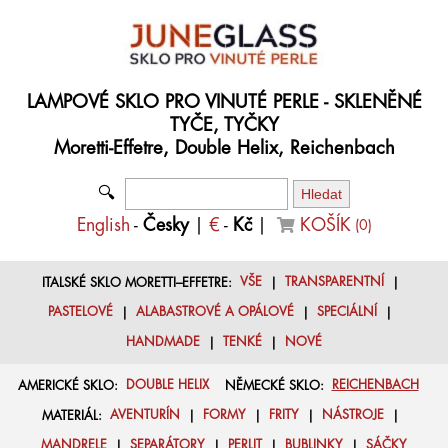
LAMPOVÉ SKLO PRO VINUTÉ PERLE - SKLENĚNÉ
TYČE, TYČKY
Moretti-Effetre, Double Helix, Reichenbach
🔍
English
-
Česky
|
€
-
Kč
|
KOŠÍK
(
0
)
ITALSKÉ SKLO MORETTI–EFFETRE:
VŠE
|
TRANSPARENTNÍ
|
PASTELOVÉ
|
ALABASTROVÉ A OPÁLOVÉ
|
SPECIÁLNÍ
|
HANDMADE
|
TENKÉ
|
NOVÉ
AMERICKÉ SKLO:
DOUBLE HELIX
NĚMECKÉ SKLO:
REICHENBACH
MATERIÁL:
AVENTURÍN
|
FORMY
|
FRITY
|
NÁSTROJE
|
MANDRELE
|
SEPARÁTORY
|
PERLIT
|
BUBLINKY
|
SÁČKY