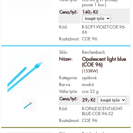
pouze 1 kus.)
Cena/tyč:
140,- Kč
Kód:
R-SOFT-VIOLET-COE-96-
66
Roztažnost:
COE 96
Sklo:
Reichenbach
Název:
Opalescent light blue
(COE 96)
(153RW)
Kategorie:
opálové
Barva:
modrá
Váha tyče:
cca 32 g
Cena/tyč:
29,- Kč
Kód:
R-OPALESCENT-LIGHT-
BLUE-COE-96-32
Roztažnost:
COE 96