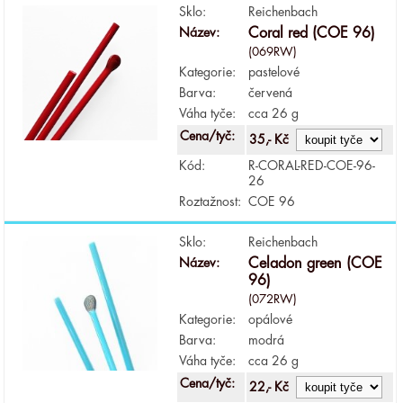
Sklo:
Reichenbach
Název:
Coral red (COE 96)
(069RW)
Kategorie:
pastelové
Barva:
červená
Váha tyče:
cca 26 g
Cena/tyč:
35,- Kč
Kód:
R-CORAL-RED-COE-96-
26
Roztažnost:
COE 96
Sklo:
Reichenbach
Název:
Celadon green (COE
96)
(072RW)
Kategorie:
opálové
Barva:
modrá
Váha tyče:
cca 26 g
Cena/tyč:
22,- Kč