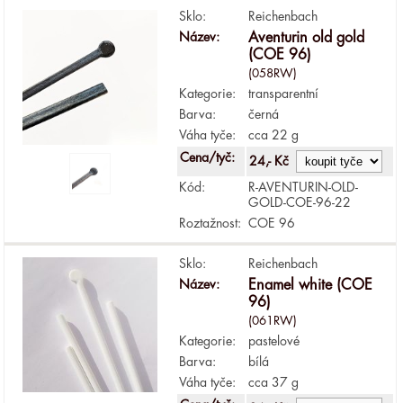
Sklo:
Reichenbach
Název:
Aventurin old gold
(COE 96)
(058RW)
Kategorie:
transparentní
Barva:
černá
Váha tyče:
cca 22 g
Cena/tyč:
24,- Kč
Kód:
R-AVENTURIN-OLD-
GOLD-COE-96-22
Roztažnost:
COE 96
Sklo:
Reichenbach
Název:
Enamel white (COE
96)
(061RW)
Kategorie:
pastelové
Barva:
bílá
Váha tyče:
cca 37 g