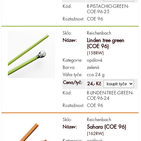
Kód:
R-PISTACHIO-GREEN-
COE-96-25
Roztažnost:
COE 96
Sklo:
Reichenbach
Název:
Linden tree green
(COE 96)
(158RW)
Kategorie:
opálové
Barva:
zelená
Váha tyče:
cca 24 g
Cena/tyč:
24,- Kč
Kód:
R-LINDEN-TREE-GREEN-
COE-96-24
Roztažnost:
COE 96
Sklo:
Reichenbach
Název:
Sahara (COE 96)
(162RW)
Kategorie:
opálové