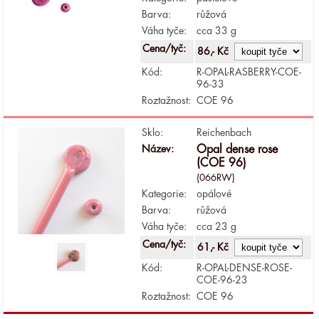
Barva:
růžová
Váha tyče:
cca 33 g
Cena/tyč:
86,- Kč
Kód:
R-OPAL-RASBERRY-COE-
96-33
Roztažnost:
COE 96
Sklo:
Reichenbach
Název:
Opal dense rose
(COE 96)
(066RW)
Kategorie:
opálové
Barva:
růžová
Váha tyče:
cca 23 g
Cena/tyč:
61,- Kč
Kód:
R-OPAL-DENSE-ROSE-
COE-96-23
Roztažnost:
COE 96