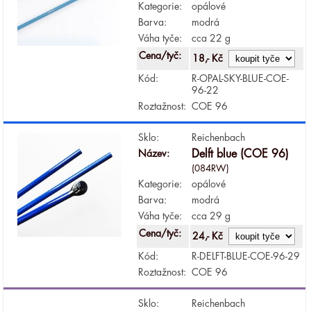
Kategorie:
opálové
Barva:
modrá
Váha tyče:
cca 22 g
Cena/tyč:
18,- Kč
Kód:
R-OPAL-SKY-BLUE-COE-
96-22
Roztažnost:
COE 96
Sklo:
Reichenbach
Název:
Delft blue (COE 96)
(084RW)
Kategorie:
opálové
Barva:
modrá
Váha tyče:
cca 29 g
Cena/tyč:
24,- Kč
Kód:
R-DELFT-BLUE-COE-96-29
Roztažnost:
COE 96
Sklo:
Reichenbach