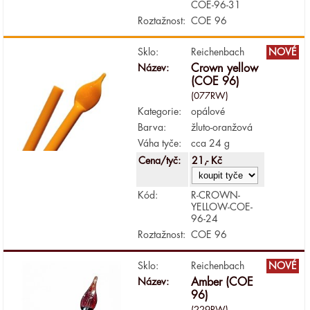
COE-96-31
Roztažnost:
COE 96
Sklo:
Reichenbach
NOVÉ
Název:
Crown yellow
(COE 96)
(077RW)
Kategorie:
opálové
Barva:
žluto-oranžová
Váha tyče:
cca 24 g
Cena/tyč:
21,- Kč
Kód:
R-CROWN-
YELLOW-COE-
96-24
Roztažnost:
COE 96
Sklo:
Reichenbach
NOVÉ
Název:
Amber (COE
96)
(229RW)