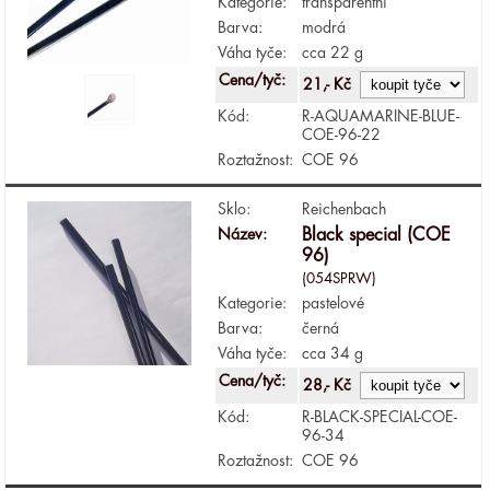
Kategorie:
transparentní
Barva:
modrá
Váha tyče:
cca 22 g
Cena/tyč:
21,- Kč
Kód:
R-AQUAMARINE-BLUE-
COE-96-22
Roztažnost:
COE 96
Sklo:
Reichenbach
Název:
Black special (COE
96)
(054SPRW)
Kategorie:
pastelové
Barva:
černá
Váha tyče:
cca 34 g
Cena/tyč:
28,- Kč
Kód:
R-BLACK-SPECIAL-COE-
96-34
Roztažnost:
COE 96