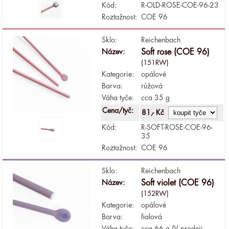
Kód:
R-OLD-ROSE-COE-96-23
Roztažnost:
COE 96
Sklo:
Reichenbach
Název:
Soft rose (COE 96)
(151RW)
Kategorie:
opálové
Barva:
růžová
Váha tyče:
cca 35 g
Cena/tyč:
81,- Kč
Kód:
R-SOFT-ROSE-COE-96-
35
Roztažnost:
COE 96
Sklo:
Reichenbach
Název:
Soft violet (COE 96)
(152RW)
Kategorie:
opálové
Barva:
fialová
Váha tyče:
cca 66 g (V prodeji