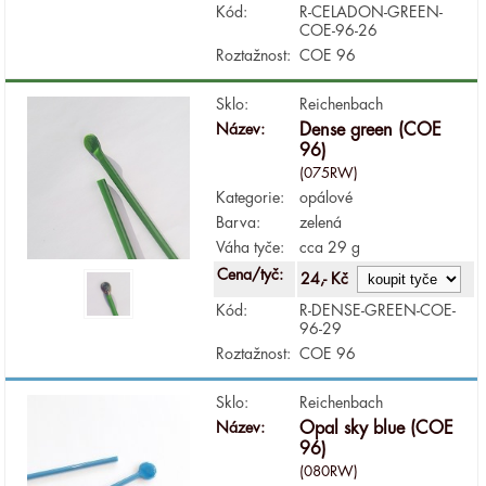
Kód:
R-CELADON-GREEN-
COE-96-26
Roztažnost:
COE 96
Sklo:
Reichenbach
Název:
Dense green (COE
96)
(075RW)
Kategorie:
opálové
Barva:
zelená
Váha tyče:
cca 29 g
Cena/tyč:
24,- Kč
Kód:
R-DENSE-GREEN-COE-
96-29
Roztažnost:
COE 96
Sklo:
Reichenbach
Název:
Opal sky blue (COE
96)
(080RW)