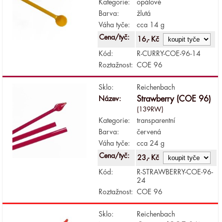
Kategorie:
opálové
Barva:
žlutá
Váha tyče:
cca 14 g
Cena/tyč:
16,- Kč
Kód:
R-CURRY-COE-96-14
Roztažnost:
COE 96
Sklo:
Reichenbach
Název:
Strawberry (COE 96)
(139RW)
Kategorie:
transparentní
Barva:
červená
Váha tyče:
cca 24 g
Cena/tyč:
23,- Kč
Kód:
R-STRAWBERRY-COE-96-
24
Roztažnost:
COE 96
Sklo:
Reichenbach