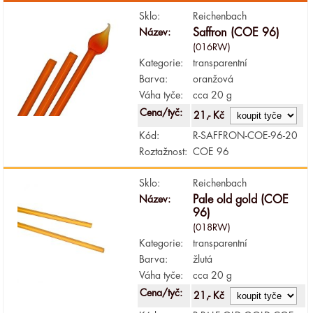
Sklo:
Reichenbach
Název:
Saffron (COE 96)
(016RW)
Kategorie:
transparentní
Barva:
oranžová
Váha tyče:
cca 20 g
Cena/tyč:
21,- Kč
Kód:
R-SAFFRON-COE-96-20
Roztažnost:
COE 96
Sklo:
Reichenbach
Název:
Pale old gold (COE
96)
(018RW)
Kategorie:
transparentní
Barva:
žlutá
Váha tyče:
cca 20 g
Cena/tyč:
21,- Kč