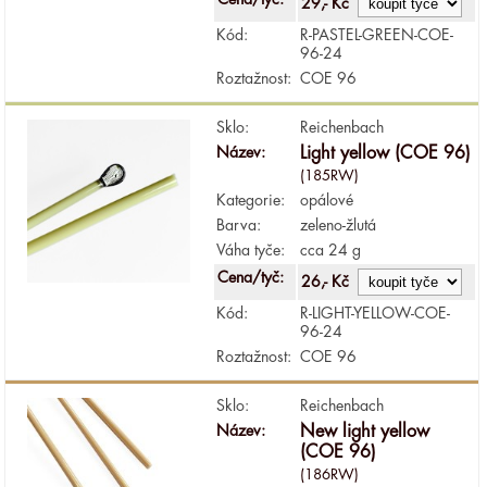
29,- Kč
Kód:
R-PASTEL-GREEN-COE-
96-24
Roztažnost:
COE 96
Sklo:
Reichenbach
Název:
Light yellow (COE 96)
(185RW)
Kategorie:
opálové
Barva:
zeleno-žlutá
Váha tyče:
cca 24 g
Cena/tyč:
26,- Kč
Kód:
R-LIGHT-YELLOW-COE-
96-24
Roztažnost:
COE 96
Sklo:
Reichenbach
Název:
New light yellow
(COE 96)
(186RW)