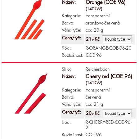
Název:
Orange (COE 96)
(140RW)
Kategorie:
transparentní
Barva:
oranžovo-červená
Váha tyče:
cca 20 g
Cena/tyč:
21,- Kč
Kód:
R-ORANGE-COE-96-20
Roztažnost:
COE 96
Sklo:
Reichenbach
Název:
Cherry red (COE 96)
(141RW)
Kategorie:
transparentní
Barva:
červená
Váha tyče:
cca 21 g
Cena/tyč:
20,- Kč
Kód:
R-CHERRY-RED-COE-96-
21
Roztažnost:
COE 96