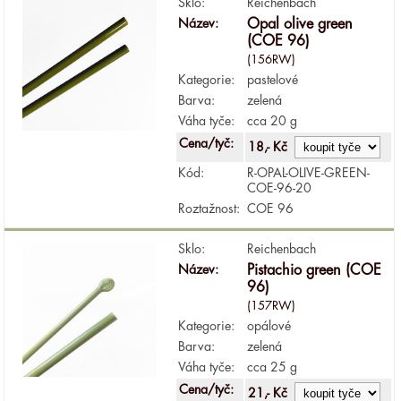
Sklo:
Reichenbach
Název:
Opal olive green
(COE 96)
(156RW)
Kategorie:
pastelové
Barva:
zelená
Váha tyče:
cca 20 g
Cena/tyč:
18,- Kč
Kód:
R-OPAL-OLIVE-GREEN-
COE-96-20
Roztažnost:
COE 96
Sklo:
Reichenbach
Název:
Pistachio green (COE
96)
(157RW)
Kategorie:
opálové
Barva:
zelená
Váha tyče:
cca 25 g
Cena/tyč:
21,- Kč