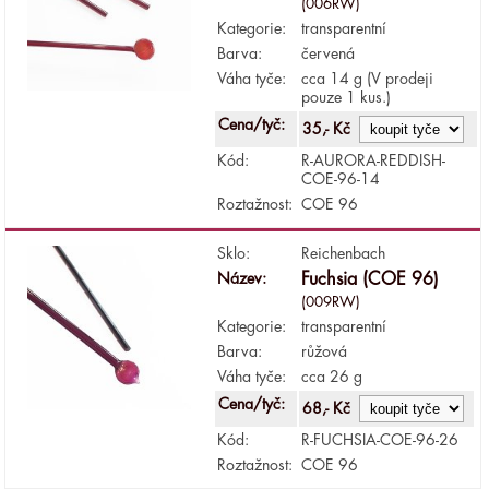
(006RW)
Kategorie:
transparentní
Barva:
červená
Váha tyče:
cca 14 g (V prodeji
pouze 1 kus.)
Cena/tyč:
35,- Kč
Kód:
R-AURORA-REDDISH-
COE-96-14
Roztažnost:
COE 96
Sklo:
Reichenbach
Název:
Fuchsia (COE 96)
(009RW)
Kategorie:
transparentní
Barva:
růžová
Váha tyče:
cca 26 g
Cena/tyč:
68,- Kč
Kód:
R-FUCHSIA-COE-96-26
Roztažnost:
COE 96