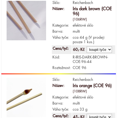
Sklo:
Reichenbach
Název:
Iris dark brown (COE
96)
(106RW)
Kategorie:
efektové sklo
Barva:
multi
Váha tyče:
cca 44 g (V prodeji
pouze 1 kus.)
Cena/tyč:
60,- Kč
Kód:
R-IRIS-DARK-BROWN-
COE-96-44
Roztažnost:
COE 96
Sklo:
Reichenbach
Název:
Iris orange (COE 96)
(108RW)
Kategorie:
efektové sklo
Barva:
multi
Váha tyče:
cca 33 g
Cena/tyč:
45,- Kč