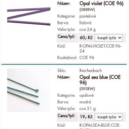
Název:
Opal violet (COE 96)
(088RW)
Kategorie:
pastelové
Barva:
fialová
Váha tyče:
cca 24 g
Cena/tyč:
60,- Kč
Kód:
R-OPAL-VIOLET-COE-96-
24
Roztažnost:
COE 96
Sklo:
Reichenbach
Název:
Opal sea blue (COE
96)
(093RW)
Kategorie:
opálové
Barva:
modrá
Váha tyče:
cca 21 g
Cena/tyč:
19,- Kč
Kód:
R-OPAL-SEA-BLUE-COE-