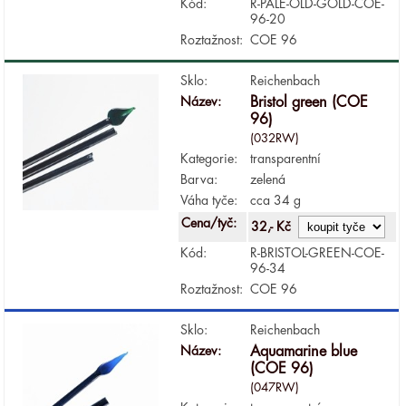
Kód:
R-PALE-OLD-GOLD-COE-
96-20
Roztažnost:
COE 96
Sklo:
Reichenbach
Název:
Bristol green (COE
96)
(032RW)
Kategorie:
transparentní
Barva:
zelená
Váha tyče:
cca 34 g
Cena/tyč:
32,- Kč
Kód:
R-BRISTOL-GREEN-COE-
96-34
Roztažnost:
COE 96
Sklo:
Reichenbach
Název:
Aquamarine blue
(COE 96)
(047RW)