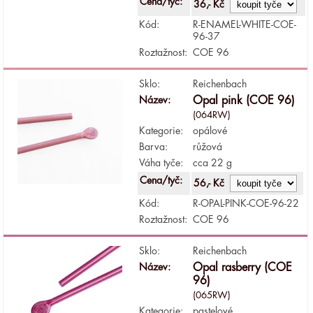
Cena/tyč:
36,- Kč
Kód:
R-ENAMEL-WHITE-COE-
96-37
Roztažnost:
COE 96
Sklo:
Reichenbach
Název:
Opal pink (COE 96)
(064RW)
Kategorie:
opálové
Barva:
růžová
Váha tyče:
cca 22 g
Cena/tyč:
56,- Kč
Kód:
R-OPAL-PINK-COE-96-22
Roztažnost:
COE 96
Sklo:
Reichenbach
Název:
Opal rasberry (COE
96)
(065RW)
Kategorie:
pastelové