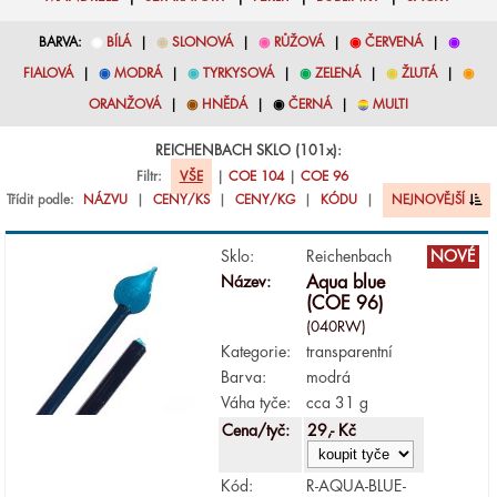
BARVA:
◉
BÍLÁ
|
◉
SLONOVÁ
|
◉
RŮŽOVÁ
|
◉
ČERVENÁ
|
◉
FIALOVÁ
|
◉
MODRÁ
|
◉
TYRKYSOVÁ
|
◉
ZELENÁ
|
◉
ŽLUTÁ
|
◉
ORANŽOVÁ
|
◉
HNĚDÁ
|
◉
ČERNÁ
|
◉
MULTI
REICHENBACH SKLO (101x):
Filtr:
VŠE
|
COE 104
|
COE 96
Třídit podle:
NÁZVU
|
CENY/KS
|
CENY/KG
|
KÓDU
|
NEJNOVĚJŠÍ
Sklo:
Reichenbach
NOVÉ
Název:
Aqua blue
(COE 96)
(040RW)
Kategorie:
transparentní
Barva:
modrá
Váha tyče:
cca 31 g
Cena/tyč:
29,- Kč
Kód:
R-AQUA-BLUE-