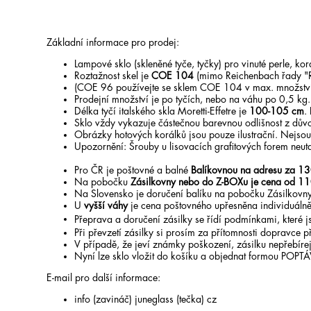
Základní informace pro prodej:
Lampové sklo (skleněné tyče, tyčky) pro vinuté perle, k
Roztažnost skel je
COE 104
(mimo Reichenbach řady "
(COE 96 používejte se sklem COE 104 v max. množstv
Prodejní množství je po tyčích, nebo na váhu po 0,5 kg
Délka tyčí italského skla Moretti-Effetre je
100-105 cm
.
Sklo vždy vykazuje částečnou barevnou odlišnost z dův
Obrázky hotových korálků jsou pouze ilustrační. Nejsou 
Upozornění: Šrouby u lisovacích grafitových forem neut
Pro ČR je poštovné a balné
Balíkovnou na adresu za 13
Na pobočku
Zásilkovny nebo do Z-BOXu je cena od 11
Na Slovensko je doručení balíku na pobočku Zásilkovny
U
vyšší váhy
je cena poštovného upřesněna individuálně
Přeprava a doručení zásilky se řídí podmínkami, které
Při převzetí zásilky si prosím za přítomnosti dopravce př
V případě, že jeví známky poškození, zásilku nepřebírej
Nyní lze sklo vložit do košíku a objednat formou POPT
E-mail pro další informace:
info (zavináč) juneglass (tečka) cz