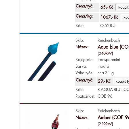
Cena/tyč:
65,- Kč
Cena/kg:
1067,- Kč
Kód:
O-528-5
Sklo:
Reichenbach
Název:
Aqua blue (CO
(040RW)
Kategorie:
transparentní
Barva:
modrá
Váha tyče:
cca 31 g
Cena/tyč:
29,- Kč
Kód:
R-AQUA-BLUE-CO
Roztažnost:
COE 96
Sklo:
Reichenbach
Název:
Amber (COE 9
(229RW)