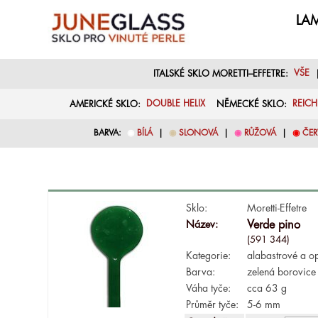
LAM
ITALSKÉ SKLO MORETTI–EFFETRE:
VŠE
AMERICKÉ SKLO:
DOUBLE HELIX
NĚMECKÉ SKLO:
REIC
BARVA:
◉
BÍLÁ
|
◉
SLONOVÁ
|
◉
RŮŽOVÁ
|
◉
ČER
Sklo:
Moretti-Effetre
Název:
Verde pino
(591 344)
Kategorie:
alabastrové a o
Barva:
zelená borovice
Váha tyče:
cca 63 g
Průměr tyče:
5-6 mm