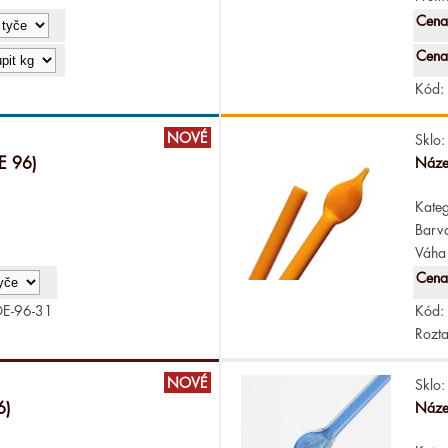
Cena
Cena
Kód:
NOVÉ
Sklo:
E 96)
Náze
Kateg
Barv
Váha 
Cena
E-96-31
Kód:
Rozta
NOVÉ
Sklo:
6)
Náze