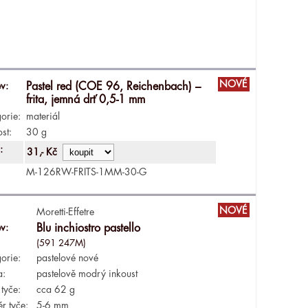
NOVÉ
v:
Pastel red (COE 96, Reichenbach) –
frita, jemná drť 0,5-1 mm
orie:
materiál
ost:
30 g
:
31,- Kč
M-126RW-FRITS-1MM-30-G
NOVÉ
Moretti-Effetre
v:
Blu inchiostro pastello
(591 247M)
orie:
pastelové nové
a:
pastelově modrý inkoust
tyče:
cca 62 g
r tyče:
5-6 mm