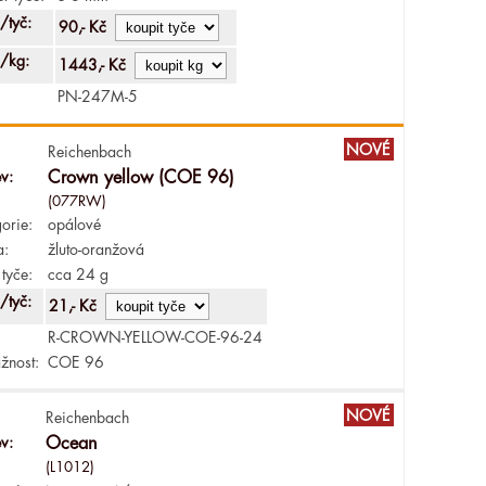
/tyč:
90,- Kč
/kg:
1443,- Kč
PN-247M-5
NOVÉ
Reichenbach
v:
Crown yellow (COE 96)
(077RW)
orie:
opálové
a:
žluto-oranžová
tyče:
cca 24 g
/tyč:
21,- Kč
R-CROWN-YELLOW-COE-96-24
žnost:
COE 96
NOVÉ
Reichenbach
v:
Ocean
(L1012)