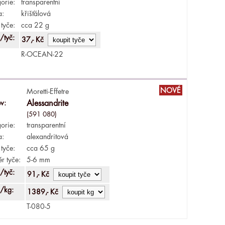
orie:
transparentní
a:
křišťálová
tyče:
cca 22 g
/tyč:
37,- Kč
R-OCEAN-22
NOVÉ
Moretti-Effetre
v:
Alessandrite
(591 080)
orie:
transparentní
a:
alexandritová
tyče:
cca 65 g
r tyče:
5-6 mm
/tyč:
91,- Kč
/kg:
1389,- Kč
T-080-5