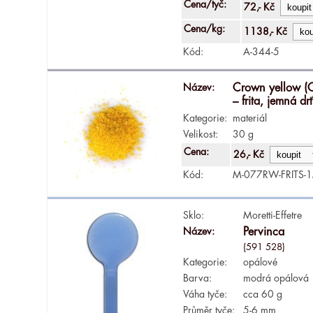
Cena/tyč:
72,- Kč
Cena/kg:
1138,- Kč
Kód:
A-344-5
Název:
Crown yellow (
– frita, jemná d
Kategorie:
materiál
Velikost:
30 g
Cena:
26,- Kč
Kód:
M-077RW-FRITS-
Sklo:
Moretti-Effetre
Název:
Pervinca
(591 528)
Kategorie:
opálové
Barva:
modrá opálová
Váha tyče:
cca 60 g
Průměr tyče:
5-6 mm