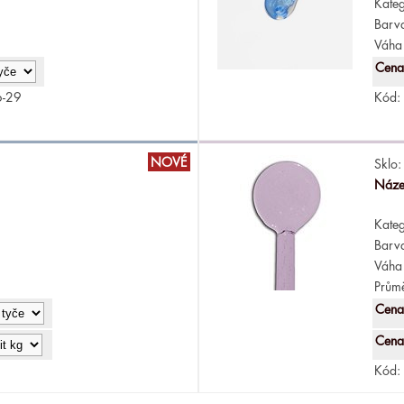
Kateg
Barv
Váha 
Cena
6-29
Kód:
NOVÉ
Sklo:
Náze
Kateg
Barv
Váha 
Průmě
Cena
Cena
Kód: