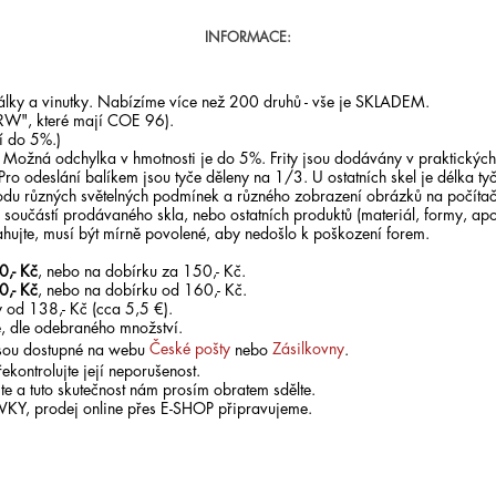
INFORMACE:
orálky a vinutky. Nabízíme více než 200 druhů - vše je SKLADEM.
RW", které mají COE 96).
í do 5%.)
. Možná odchylka v hmotnosti je do 5%. Frity jsou dodávány v praktických
 Pro odeslání balíkem jsou tyče děleny na 1/3. U ostatních skel je délka ty
odu různých světelných podmínek a různého zobrazení obrázků na počítači
součástí prodávaného skla, nebo ostatních produktů (materiál, formy, apo
ahujte, musí být mírně povolené, aby nedošlo k poškození forem.
0,- Kč
, nebo na dobírku za 150,- Kč.
0,- Kč
, nebo na dobírku od 160,- Kč.
 od 138,- Kč (cca 5,5 €).
, dle odebraného množství.
 jsou dostupné na webu
České pošty
nebo
Zásilkovny
.
ekontrolujte její neporušenost.
te a tuto skutečnost nám prosím obratem sdělte.
ÁVKY, prodej online přes E-SHOP připravujeme.