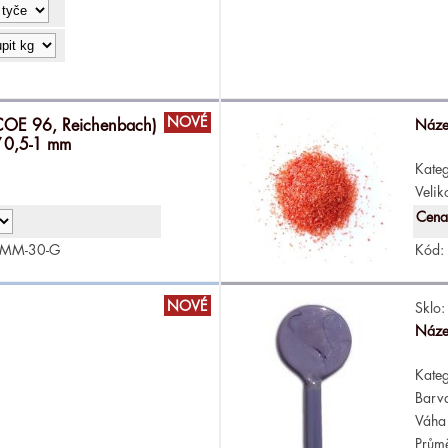
NOVÉ
COE 96, Reichenbach)
Náze
rť 0,5-1 mm
Kateg
Velik
Cena
1MM-30-G
Kód:
NOVÉ
Sklo:
Náze
Kateg
Barv
Váha 
Průmě