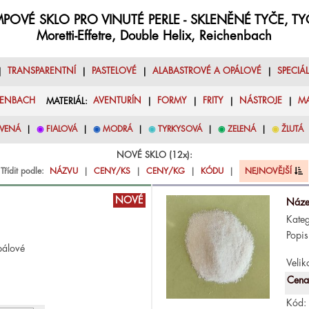
POVÉ SKLO PRO VINUTÉ PERLE - SKLENĚNÉ TYČE, T
Moretti-Effetre, Double Helix, Reichenbach
|
TRANSPARENTNÍ
|
PASTELOVÉ
|
ALABASTROVÉ A OPÁLOVÉ
|
SPECIÁ
HENBACH
MATERIÁL:
AVENTURÍN
|
FORMY
|
FRITY
|
NÁSTROJE
|
M
VENÁ
|
◉
FIALOVÁ
|
◉
MODRÁ
|
◉
TYRKYSOVÁ
|
◉
ZELENÁ
|
◉
ŽLUTÁ
NOVÉ SKLO (12x):
Třídit podle:
NÁZVU
|
CENY/KS
|
CENY/KG
|
KÓDU
|
NEJNOVĚJŠÍ
NOVÉ
Náze
Kateg
Popis
pálové
Velik
Cena
Kód: