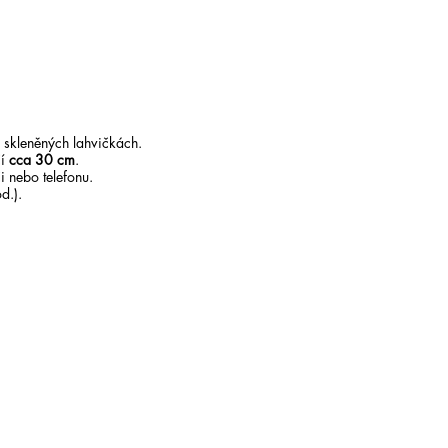
 skleněných lahvičkách.
čí
cca 30 cm
.
 nebo telefonu.
d.).