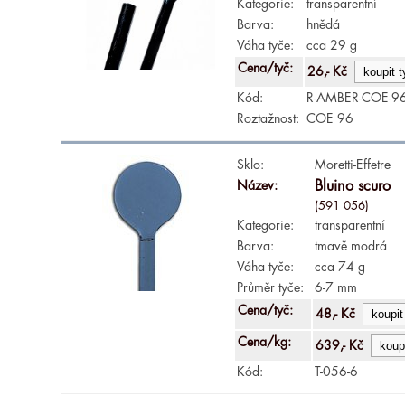
Kategorie:
transparentní
Barva:
hnědá
Váha tyče:
cca 29 g
Cena/tyč:
26,- Kč
Kód:
R-AMBER-COE-9
Roztažnost:
COE 96
Sklo:
Moretti-Effetre
Název:
Bluino scuro
(591 056)
Kategorie:
transparentní
Barva:
tmavě modrá
Váha tyče:
cca 74 g
Průměr tyče:
6-7 mm
Cena/tyč:
48,- Kč
Cena/kg:
639,- Kč
Kód:
T-056-6