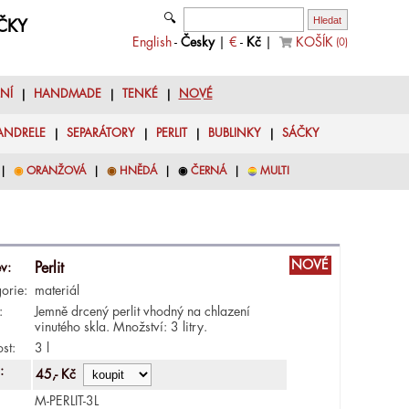
🔍
YČKY
English
-
Česky
|
€
-
Kč
|
KOŠÍK
(
0
)
LNÍ
|
HANDMADE
|
TENKÉ
|
NOVÉ
ANDRELE
|
SEPARÁTORY
|
PERLIT
|
BUBLINKY
|
SÁČKY
|
◉
ORANŽOVÁ
|
◉
HNĚDÁ
|
◉
ČERNÁ
|
◉
MULTI
NOVÉ
v:
Perlit
orie:
materiál
:
Jemně drcený perlit vhodný na chlazení
vinutého skla. Množství: 3 litry.
ost:
3 l
:
45,- Kč
M-PERLIT-3L