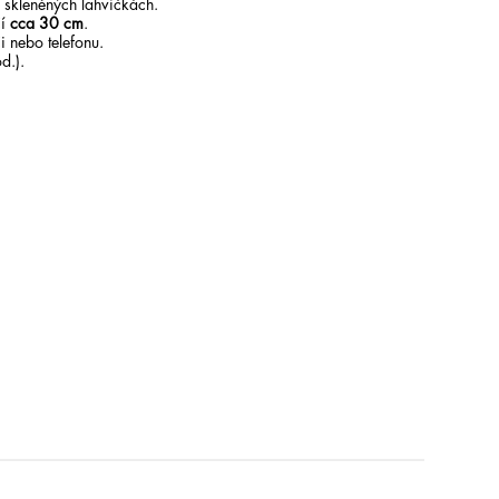
 skleněných lahvičkách.
čí
cca 30 cm
.
 nebo telefonu.
d.).