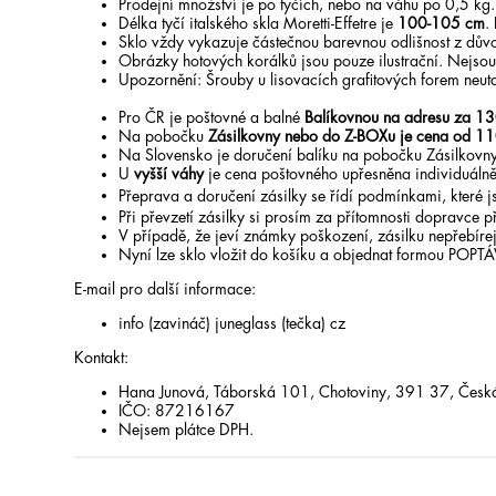
Prodejní množství je po tyčích, nebo na váhu po 0,5 kg
Délka tyčí italského skla Moretti-Effetre je
100-105 cm
.
Sklo vždy vykazuje částečnou barevnou odlišnost z dův
Obrázky hotových korálků jsou pouze ilustrační. Nejsou 
Upozornění: Šrouby u lisovacích grafitových forem neut
Pro ČR je poštovné a balné
Balíkovnou na adresu za 13
Na pobočku
Zásilkovny nebo do Z-BOXu je cena od 11
Na Slovensko je doručení balíku na pobočku Zásilkovny
U
vyšší váhy
je cena poštovného upřesněna individuálně
Přeprava a doručení zásilky se řídí podmínkami, které
Při převzetí zásilky si prosím za přítomnosti dopravce př
V případě, že jeví známky poškození, zásilku nepřebírej
Nyní lze sklo vložit do košíku a objednat formou POPT
E-mail pro další informace:
info (zavináč) juneglass (tečka) cz
Kontakt:
Hana Junová, Táborská 101, Chotoviny, 391 37, Česká
IČO: 87216167
Nejsem plátce DPH.