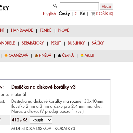
🔍
YČKY
English
-
Česky
|
€
-
Kč
|
KOŠÍK
(
0
)
LNÍ
|
HANDMADE
|
TENKÉ
|
NOVÉ
ANDRELE
|
SEPARÁTORY
|
PERLIT
|
BUBLINKY
|
SÁČKY
|
◉
ORANŽOVÁ
|
◉
HNĚDÁ
|
◉
ČERNÁ
|
◉
MULTI
v:
Destička na diskové korálky v3
orie:
materiál
ost:
Destička na diskové korálky má rozměr 30x40mm,
tloušťku 2mm a 3mm drážku pro 2,4 mm mandrel.
Nerez a dřevo. (V prodeji pouze 1 kus.)
:
412,- Kč
M-DESTICKA-DISKOVE-KORALKY3