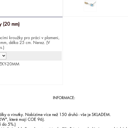
ky (20 mm)
acími kroužky pro práci v plameni,
 mm, délka 25 cm. Nerez. (V
s.)
UZKY-20MM
INFORMACE:
orálky a vinutky. Nabízíme více než 150 druhů - vše je SKLADEM.
RW", které mají COE 96).
í do 5%.)