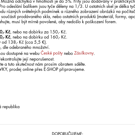
. Možná odchylka v hmotnosti je do 5%. Frity jsou dodávány v praktických
 Pro odeslání balíkem jsou tyče děleny na 1/3. U ostatních skel je délka ty
odu různých světelných podmínek a různého zobrazení obrázků na počítači
součástí prodávaného skla, nebo ostatních produktů (materiál, formy, apo
ahujte, musí být mírně povolené, aby nedošlo k poškození forem.
0,- Kč
, nebo na dobírku za 150,- Kč.
0,- Kč
, nebo na dobírku od 160,- Kč.
 od 138,- Kč (cca 5,5 €).
, dle odebraného množství.
 jsou dostupné na webu
České pošty
nebo
Zásilkovny
.
ekontrolujte její neporušenost.
te a tuto skutečnost nám prosím obratem sdělte.
ÁVKY, prodej online přes E-SHOP připravujeme.
 republika
DOPORUČUJEME: