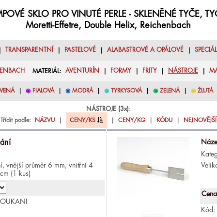
POVÉ SKLO PRO VINUTÉ PERLE - SKLENĚNÉ TYČE, T
Moretti-Effetre, Double Helix, Reichenbach
|
TRANSPARENTNÍ
|
PASTELOVÉ
|
ALABASTROVÉ A OPÁLOVÉ
|
SPECIÁ
HENBACH
MATERIÁL:
AVENTURÍN
|
FORMY
|
FRITY
|
NÁSTROJE
|
M
VENÁ
|
◉
FIALOVÁ
|
◉
MODRÁ
|
◉
TYRKYSOVÁ
|
◉
ZELENÁ
|
◉
ŽLUTÁ
NÁSTROJE (3x):
Třídit podle:
NÁZVU
|
CENY/KS
|
CENY/KG
|
KÓDU
|
NEJNOVĚJŠÍ
kání
Náze
Kateg
í, vnější průměr 6 mm, vnitřní 4
Velik
cm (1 kus)
Cena
FOUKANI
Kód: