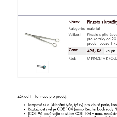
Název:
Pinzeta s krouž
Kategorie:
materiál
Velikost:
Pinzeta s přidržov
pro korálky od 20
prodeji pouze 1 ku
Cena:
495,- Kč
Kód:
M-PINZETA-KRO
Základní informace pro prodej:
Lampové sklo (skleněné tyče, tyčky) pro vinuté perle, k
Roztažnost skel je
COE 104
(mimo Reichenbach řady "
(COE 96 používejte se sklem COE 104 v max. množstv