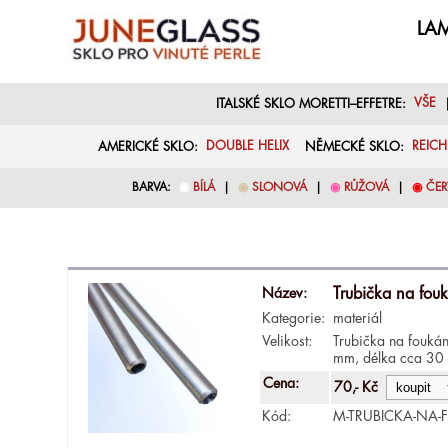
LAM
ITALSKÉ SKLO MORETTI–EFFETRE:
VŠE
AMERICKÉ SKLO:
DOUBLE HELIX
NĚMECKÉ SKLO:
REIC
BARVA:
◉
BÍLÁ
|
◉
SLONOVÁ
|
◉
RŮŽOVÁ
|
◉
ČER
Název:
Trubička na fou
Kategorie:
materiál
Velikost:
Trubička na foukán
mm, délka cca 30 
Cena:
70,- Kč
Kód:
M-TRUBICKA-NA-