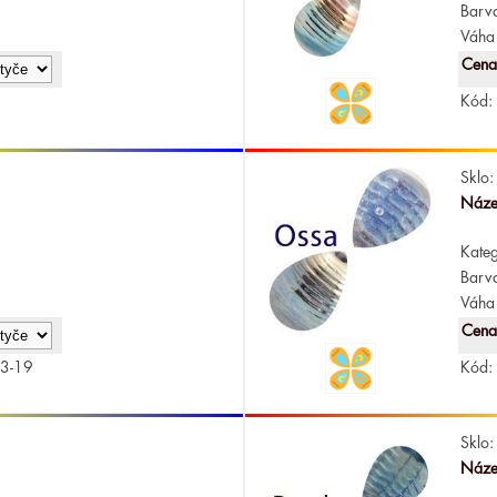
Barv
Váha 
Cena
Kód:
Sklo:
Náze
Kateg
Barv
Váha 
Cena
3-19
Kód:
Sklo:
Náze