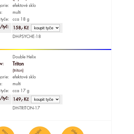
orie:
efektové sklo
a:
multi
tyče:
cca 18 g
/tyč:
158,- Kč
DH-PSYCHE-18
Double Helix
v:
Triton
(triton)
orie:
efektové sklo
a:
multi
tyče:
cca 17 g
/tyč:
149,- Kč
DH-TRITON-17