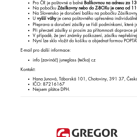
Pro ČR je poštovné a balné
Balíkovnou na adresu za 13
Na pobočku
Zásilkovny nebo do Z-BOXu je cena od 11
Na Slovensko je doručení balíku na pobočku Zásilkovny
U
vyšší váhy
je cena poštovného upřesněna individuálně
Přeprava a doručení zásilky se řídí podmínkami, které
Při převzetí zásilky si prosím za přítomnosti dopravce př
V případě, že jeví známky poškození, zásilku nepřebírej
Nyní lze sklo vložit do košíku a objednat formou POPT
E-mail pro další informace:
info (zavináč) juneglass (tečka) cz
Kontakt:
Hana Junová, Táborská 101, Chotoviny, 391 37, Česká
IČO: 87216167
Nejsem plátce DPH.