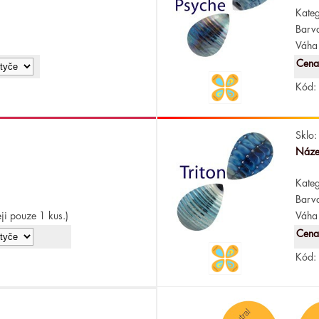
Kateg
Barv
Váha 
Cena
Kód:
Sklo:
Náze
Kateg
Barv
ji pouze 1 kus.)
Váha 
Cena
Kód: