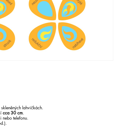
 skleněných lahvičkách.
čí
cca 30 cm
.
 nebo telefonu.
d.).