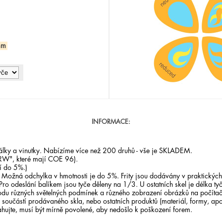
mm
INFORMACE:
orálky a vinutky. Nabízíme více než 200 druhů - vše je SKLADEM.
RW", které mají COE 96).
í do 5%.)
. Možná odchylka v hmotnosti je do 5%. Frity jsou dodávány v praktických
 Pro odeslání balíkem jsou tyče děleny na 1/3. U ostatních skel je délka ty
odu různých světelných podmínek a různého zobrazení obrázků na počítači
součástí prodávaného skla, nebo ostatních produktů (materiál, formy, apo
ahujte, musí být mírně povolené, aby nedošlo k poškození forem.