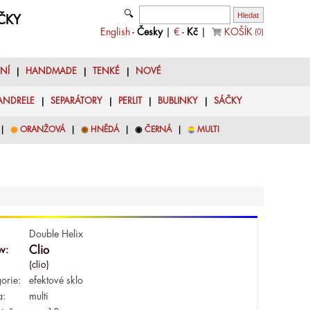
🔍
YČKY
English
-
Česky
|
€
-
Kč
|
KOŠÍK
(
0
)
LNÍ
|
HANDMADE
|
TENKÉ
|
NOVÉ
ANDRELE
|
SEPARÁTORY
|
PERLIT
|
BUBLINKY
|
SÁČKY
|
◉
ORANŽOVÁ
|
◉
HNĚDÁ
|
◉
ČERNÁ
|
◉
MULTI
Double Helix
v:
Clio
(clio)
orie:
efektové sklo
a:
multi