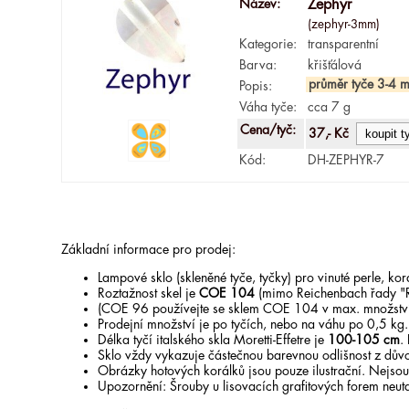
Název:
Zephyr
(zephyr-3mm)
Kategorie:
transparentní
Barva:
křišťálová
průměr tyče 3-4 
Popis:
Váha tyče:
cca 7 g
Cena/tyč:
37,- Kč
Kód:
DH-ZEPHYR-7
Základní informace pro prodej:
Lampové sklo (skleněné tyče, tyčky) pro vinuté perle, k
Roztažnost skel je
COE 104
(mimo Reichenbach řady "
(COE 96 používejte se sklem COE 104 v max. množstv
Prodejní množství je po tyčích, nebo na váhu po 0,5 kg
Délka tyčí italského skla Moretti-Effetre je
100-105 cm
.
Sklo vždy vykazuje částečnou barevnou odlišnost z dův
Obrázky hotových korálků jsou pouze ilustrační. Nejsou 
Upozornění: Šrouby u lisovacích grafitových forem neut