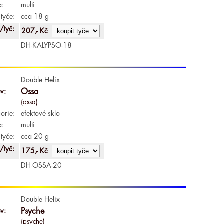
a:
multi
tyče:
cca 18 g
/tyč:
207,- Kč
DH-KALYPSO-18
Double Helix
v:
Ossa
(ossa)
orie:
efektové sklo
a:
multi
tyče:
cca 20 g
/tyč:
175,- Kč
DH-OSSA-20
Double Helix
v:
Psyche
(psyche)