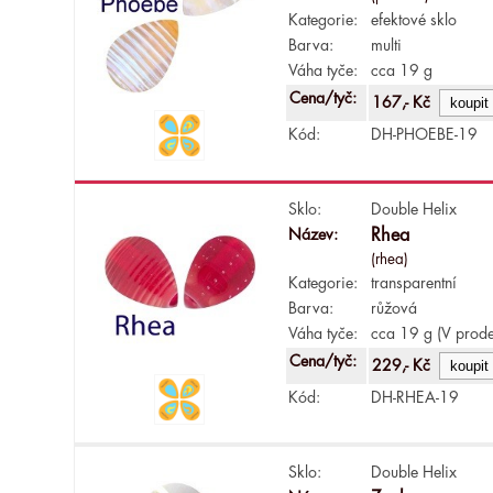
Kategorie:
efektové sklo
Barva:
multi
Váha tyče:
cca 19 g
Cena/tyč:
167,- Kč
Kód:
DH-PHOEBE-19
Sklo:
Double Helix
Název:
Rhea
(rhea)
Kategorie:
transparentní
Barva:
růžová
Váha tyče:
cca 19 g (V prode
Cena/tyč:
229,- Kč
Kód:
DH-RHEA-19
Sklo:
Double Helix