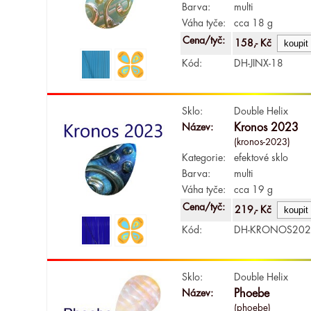
Barva:
multi
Váha tyče:
cca 18 g
Cena/tyč:
158,- Kč
Kód:
DH-JINX-18
Sklo:
Double Helix
Název:
Kronos 2023
(kronos-2023)
Kategorie:
efektové sklo
Barva:
multi
Váha tyče:
cca 19 g
Cena/tyč:
219,- Kč
Kód:
DH-KRONOS202
Sklo:
Double Helix
Název:
Phoebe
(phoebe)