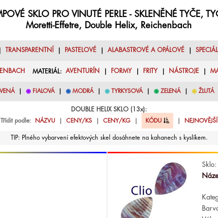
POVÉ SKLO PRO VINUTÉ PERLE - SKLENĚNÉ TYČE, T
Moretti-Effetre, Double Helix, Reichenbach
|
TRANSPARENTNÍ
|
PASTELOVÉ
|
ALABASTROVÉ A OPÁLOVÉ
|
SPECIÁ
HENBACH
MATERIÁL:
AVENTURÍN
|
FORMY
|
FRITY
|
NÁSTROJE
|
M
VENÁ
|
◉
FIALOVÁ
|
◉
MODRÁ
|
◉
TYRKYSOVÁ
|
◉
ZELENÁ
|
◉
ŽLUTÁ
DOUBLE HELIX SKLO (13x):
Třídit podle:
NÁZVU
|
CENY/KS
|
CENY/KG
|
KÓDU
|
NEJNOVĚJŠÍ
TIP: Plného vybarvení efektových skel dosáhnete na kahanech s kyslíkem.
Sklo:
Náze
Kateg
Barv