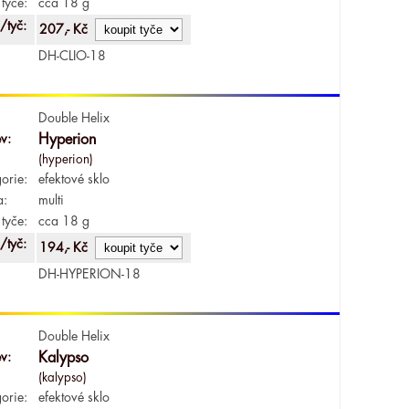
tyče:
cca 18 g
/tyč:
207,- Kč
DH-CLIO-18
Double Helix
v:
Hyperion
(hyperion)
orie:
efektové sklo
a:
multi
tyče:
cca 18 g
/tyč:
194,- Kč
DH-HYPERION-18
Double Helix
v:
Kalypso
(kalypso)
orie:
efektové sklo