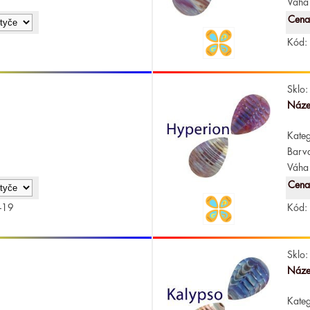
Váha 
Cena
Kód:
Sklo:
Náze
Kateg
Barv
Váha 
Cena
-19
Kód:
Sklo:
Náze
Kateg