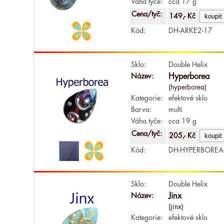
Váha tyče:
cca 17 g
Cena/tyč:
149,- Kč
Kód:
DH-ARKE2-17
Sklo:
Double Helix
Název:
Hyperborea
(hyperborea)
Kategorie:
efektové sklo
Barva:
multi
Váha tyče:
cca 19 g
Cena/tyč:
205,- Kč
Kód:
DH-HYPERBOREA
Sklo:
Double Helix
Název:
Jinx
(jinx)
Kategorie:
efektové sklo