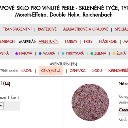
POVÉ SKLO PRO VINUTÉ PERLE - SKLENĚNÉ TYČE, T
Moretti-Effetre, Double Helix, Reichenbach
|
TRANSPARENTNÍ
|
PASTELOVÉ
|
ALABASTROVÉ A OPÁLOVÉ
|
SPECIÁ
HENBACH
MATERIÁL:
AVENTURÍN
|
FORMY
|
FRITY
|
NÁSTROJE
|
M
VENÁ
|
◉
FIALOVÁ
|
◉
MODRÁ
|
◉
TYRKYSOVÁ
|
◉
ZELENÁ
|
◉
ŽLUTÁ
AVENTURÍN (5x):
Třídit podle:
NÁZVU
|
CENY/KS
|
CENY/KG
|
KÓDU
|
NEJNOVĚJŠÍ
 104)
Náze
Kateg
uze 1 kus.)
Velik
Cena
2
Kód: