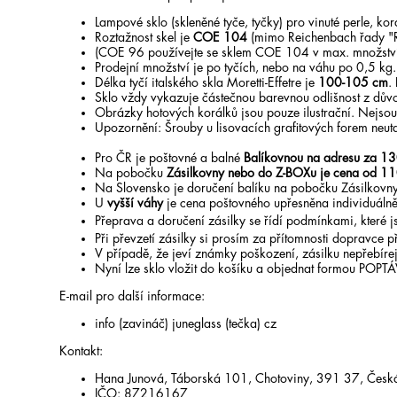
Lampové sklo (skleněné tyče, tyčky) pro vinuté perle, k
Roztažnost skel je
COE 104
(mimo Reichenbach řady "
(COE 96 používejte se sklem COE 104 v max. množstv
Prodejní množství je po tyčích, nebo na váhu po 0,5 kg
Délka tyčí italského skla Moretti-Effetre je
100-105 cm
.
Sklo vždy vykazuje částečnou barevnou odlišnost z dův
Obrázky hotových korálků jsou pouze ilustrační. Nejsou 
Upozornění: Šrouby u lisovacích grafitových forem neut
Pro ČR je poštovné a balné
Balíkovnou na adresu za 13
Na pobočku
Zásilkovny nebo do Z-BOXu je cena od 11
Na Slovensko je doručení balíku na pobočku Zásilkovny
U
vyšší váhy
je cena poštovného upřesněna individuálně
Přeprava a doručení zásilky se řídí podmínkami, které
Při převzetí zásilky si prosím za přítomnosti dopravce př
V případě, že jeví známky poškození, zásilku nepřebírej
Nyní lze sklo vložit do košíku a objednat formou POPT
E-mail pro další informace:
info (zavináč) juneglass (tečka) cz
Kontakt:
Hana Junová, Táborská 101, Chotoviny, 391 37, Česká
IČO: 87216167