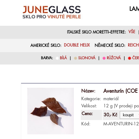
LAM
ITALSKÉ SKLO MORETTI–EFFETRE:
VŠE
AMERICKÉ SKLO:
DOUBLE HELIX
NĚMECKÉ SKLO:
REIC
BARVA:
◉
BÍLÁ
|
◉
SLONOVÁ
|
◉
RŮŽOVÁ
|
◉
ČER
Název:
Aventurín (COE
Kategorie:
materiál
Velikost:
12 g (V prodeji po
Cena:
30,- Kč
Kód:
M-AVENTURIN-1