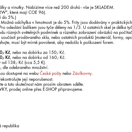
orálky a vinutky. Nabízíme více než 200 druhů - vše je SKLADEM.
RW", které mají COE 96).
í do 5%.)
. Možná odchylka v hmotnosti je do 5%. Frity jsou dodávány v praktických
 Pro odeslání balíkem jsou tyče děleny na 1/3. U ostatních skel je délka ty
odu různých světelných podmínek a různého zobrazení obrázků na počítači
součástí prodávaného skla, nebo ostatních produktů (materiál, formy, apo
ahujte, musí být mírně povolené, aby nedošlo k poškození forem.
0,- Kč
, nebo na dobírku za 150,- Kč.
0,- Kč
, nebo na dobírku od 160,- Kč.
 od 138,- Kč (cca 5,5 €).
, dle odebraného množství.
 jsou dostupné na webu
České pošty
nebo
Zásilkovny
.
ekontrolujte její neporušenost.
te a tuto skutečnost nám prosím obratem sdělte.
ÁVKY, prodej online přes E-SHOP připravujeme.
 republika