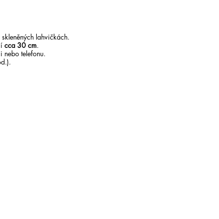
 skleněných lahvičkách.
čí
cca 30 cm
.
 nebo telefonu.
d.).