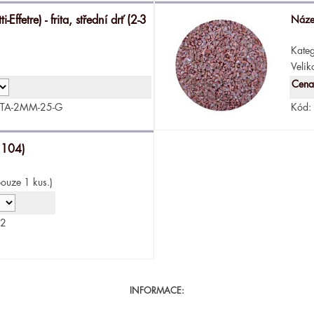
-Effetre) - frita, střední drť (2-3
Náze
Kateg
Velik
Cena
ITA-2MM-25-G
Kód:
 104)
ouze 1 kus.)
02
INFORMACE: