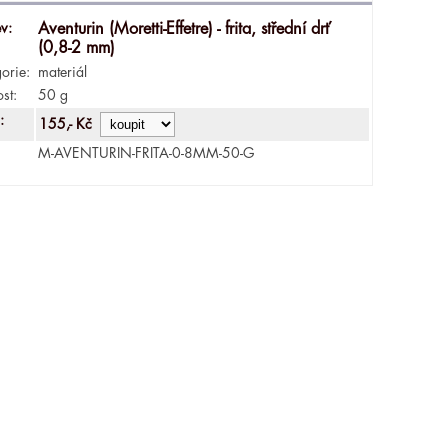
v:
Aventurin (Moretti-Effetre) - frita, střední drť
(0,8-2 mm)
orie:
materiál
ost:
50 g
:
155,- Kč
M-AVENTURIN-FRITA-0-8MM-50-G