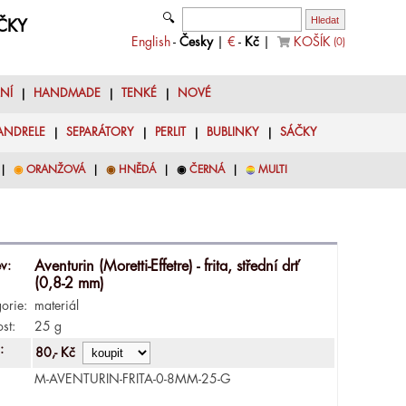
🔍
YČKY
English
-
Česky
|
€
-
Kč
|
KOŠÍK
(
0
)
LNÍ
|
HANDMADE
|
TENKÉ
|
NOVÉ
ANDRELE
|
SEPARÁTORY
|
PERLIT
|
BUBLINKY
|
SÁČKY
|
◉
ORANŽOVÁ
|
◉
HNĚDÁ
|
◉
ČERNÁ
|
◉
MULTI
v:
Aventurin (Moretti-Effetre) - frita, střední drť
(0,8-2 mm)
orie:
materiál
ost:
25 g
:
80,- Kč
M-AVENTURIN-FRITA-0-8MM-25-G