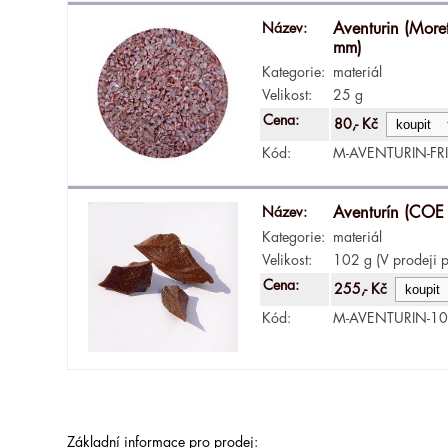
Název:
Aventurin (Moretti
mm)
Kategorie:
materiál
Velikost:
25 g
Cena:
80,- Kč
Kód:
M-AVENTURIN-FR
Název:
Aventurín (COE
Kategorie:
materiál
Velikost:
102 g (V prodeji p
Cena:
255,- Kč
Kód:
M-AVENTURIN-1
Základní informace pro prodej: