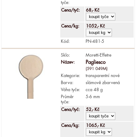
tyče:
Cena/tyč:
68,- Kč
Cena/kg:
1052,- Kč
Kód:
PN-481-5
Sklo:
Moretti-Effetre
Název:
Pagliesco
(591 049M)
Kategorie:
transparentní nové
Barva:
slámově zbarvená
Váha tyče:
cca 48 g
Průměr
5-6 mm
tyče:
Cena/tyč:
52,- Kč
Cena/kg:
1065,- Kč