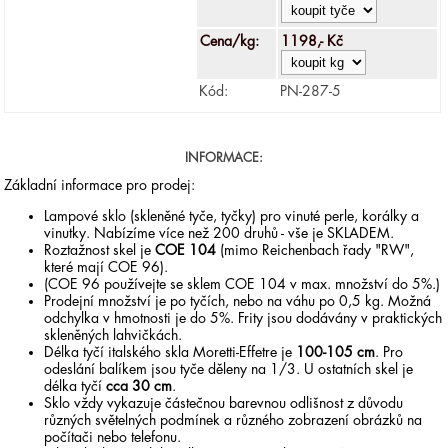
Cena/kg:
1198,- Kč
Kód:
PN-287-5
INFORMACE:
Základní informace pro prodej:
Lampové sklo (skleněné tyče, tyčky) pro vinuté perle, korálky a
vinutky. Nabízíme více než 200 druhů - vše je SKLADEM.
Roztažnost skel je
COE 104
(mimo Reichenbach řady "RW",
které mají COE 96).
(COE 96 používejte se sklem COE 104 v max. množství do 5%.)
Prodejní množství je po tyčích, nebo na váhu po 0,5 kg. Možná
odchylka v hmotnosti je do 5%. Frity jsou dodávány v praktických
skleněných lahvičkách.
Délka tyčí italského skla Moretti-Effetre je
100-105 cm
. Pro
odeslání balíkem jsou tyče děleny na 1/3. U ostatních skel je
délka tyčí
cca 30 cm
.
Sklo vždy vykazuje částečnou barevnou odlišnost z důvodu
různých světelných podmínek a různého zobrazení obrázků na
počítači nebo telefonu.