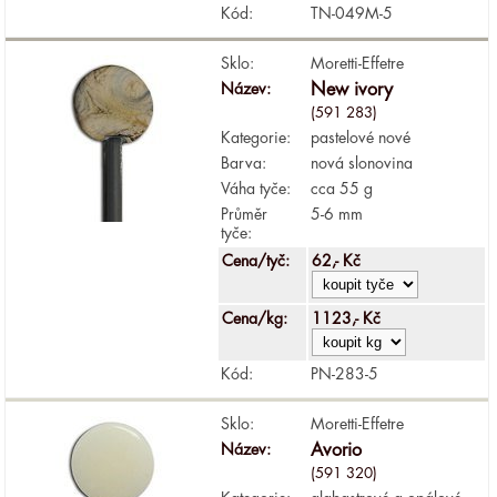
Kód:
TN-049M-5
Sklo:
Moretti-Effetre
Název:
New ivory
(591 283)
Kategorie:
pastelové nové
Barva:
nová slonovina
Váha tyče:
cca 55 g
Průměr
5-6 mm
tyče:
Cena/tyč:
62,- Kč
Cena/kg:
1123,- Kč
Kód:
PN-283-5
Sklo:
Moretti-Effetre
Název:
Avorio
(591 320)