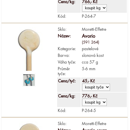
Cena/kg:
766,- Kč
Kód:
P-264-7
Sklo:
Moretti-Effetre
Název:
Avorio
(591 264)
Kategorie:
pastelové
Barva:
slonová kost
Váha tyče:
cca 57 g
Průměr
5-6 mm
tyče:
Cena/tyč:
45,- Kč
Cena/kg:
776,- Kč
Kód:
P-264-5
Sklo:
Moretti-Effetre