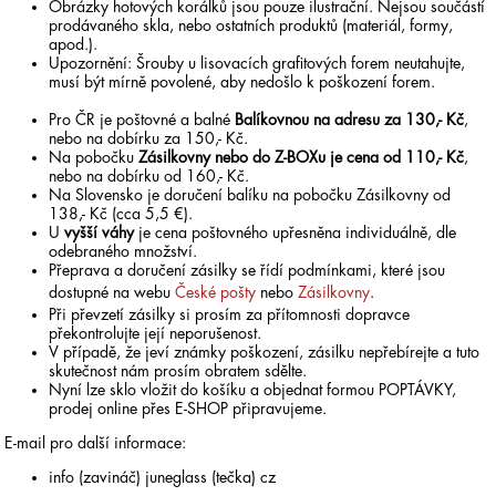
Obrázky hotových korálků jsou pouze ilustrační. Nejsou součástí
prodávaného skla, nebo ostatních produktů (materiál, formy,
apod.).
Upozornění: Šrouby u lisovacích grafitových forem neutahujte,
musí být mírně povolené, aby nedošlo k poškození forem.
Pro ČR je poštovné a balné
Balíkovnou na adresu za 130,- Kč
,
nebo na dobírku za 150,- Kč.
Na pobočku
Zásilkovny nebo do Z-BOXu je cena od 110,- Kč
,
nebo na dobírku od 160,- Kč.
Na Slovensko je doručení balíku na pobočku Zásilkovny od
138,- Kč (cca 5,5 €).
U
vyšší váhy
je cena poštovného upřesněna individuálně, dle
odebraného množství.
Přeprava a doručení zásilky se řídí podmínkami, které jsou
dostupné na webu
České pošty
nebo
Zásilkovny
.
Při převzetí zásilky si prosím za přítomnosti dopravce
překontrolujte její neporušenost.
V případě, že jeví známky poškození, zásilku nepřebírejte a tuto
skutečnost nám prosím obratem sdělte.
Nyní lze sklo vložit do košíku a objednat formou POPTÁVKY,
prodej online přes E-SHOP připravujeme.
E-mail pro další informace:
info (zavináč) juneglass (tečka) cz