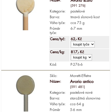
Název:
Avorio scuro
(591 276)
Kategorie:
pastelové
Barva:
tmavá slonová kost
Váha tyče:
cca 75 g
Průměr
6-7 mm
tyče:
Cena/tyč:
62,- Kč
Cena/kg:
817,- Kč
Kód:
P-276-6
Sklo:
Moretti-Effetre
Název:
Avorio antico
(591 481)
Kategorie:
pastelové nové
Barva:
starožitná slonovina
Váha tyče:
cca 64 g
Průměr
5-6 mm