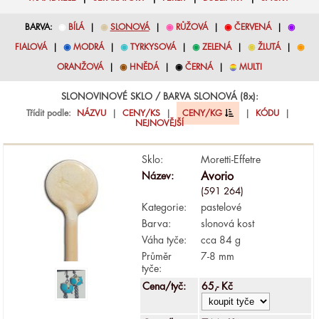
BARVA:
◉
BÍLÁ
|
◉
SLONOVÁ
|
◉
RŮŽOVÁ
|
◉
ČERVENÁ
|
◉
FIALOVÁ
|
◉
MODRÁ
|
◉
TYRKYSOVÁ
|
◉
ZELENÁ
|
◉
ŽLUTÁ
|
◉
ORANŽOVÁ
|
◉
HNĚDÁ
|
◉
ČERNÁ
|
◉
MULTI
SLONOVINOVÉ SKLO / BARVA SLONOVÁ (8x):
Třídit podle:
NÁZVU
|
CENY/KS
|
CENY/KG
|
KÓDU
|
NEJNOVĚJŠÍ
Sklo:
Moretti-Effetre
Název:
Avorio
(591 264)
Kategorie:
pastelové
Barva:
slonová kost
Váha tyče:
cca 84 g
Průměr
7-8 mm
tyče:
Cena/tyč:
65,- Kč