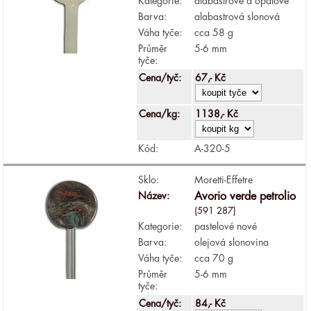
Kategorie:
alabastrové a opálové
Barva:
alabastrová slonová
Váha tyče:
cca 58 g
Průměr
5-6 mm
tyče:
Cena/tyč:
67,- Kč
Cena/kg:
1138,- Kč
Kód:
A-320-5
Sklo:
Moretti-Effetre
Název:
Avorio verde petrolio
(591 287)
Kategorie:
pastelové nové
Barva:
olejová slonovina
Váha tyče:
cca 70 g
Průměr
5-6 mm
tyče:
Cena/tyč:
84,- Kč