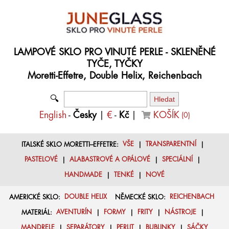
LAMPOVÉ SKLO PRO VINUTÉ PERLE - SKLENĚNÉ
TYČE, TYČKY
Moretti-Effetre, Double Helix, Reichenbach
🔍
English
-
Česky
|
€
-
Kč
|
KOŠÍK
(
0
)
ITALSKÉ SKLO MORETTI–EFFETRE:
VŠE
|
TRANSPARENTNÍ
|
PASTELOVÉ
|
ALABASTROVÉ A OPÁLOVÉ
|
SPECIÁLNÍ
|
HANDMADE
|
TENKÉ
|
NOVÉ
AMERICKÉ SKLO:
DOUBLE HELIX
NĚMECKÉ SKLO:
REICHENBACH
MATERIÁL:
AVENTURÍN
|
FORMY
|
FRITY
|
NÁSTROJE
|
MANDRELE
|
SEPARÁTORY
|
PERLIT
|
BUBLINKY
|
SÁČKY