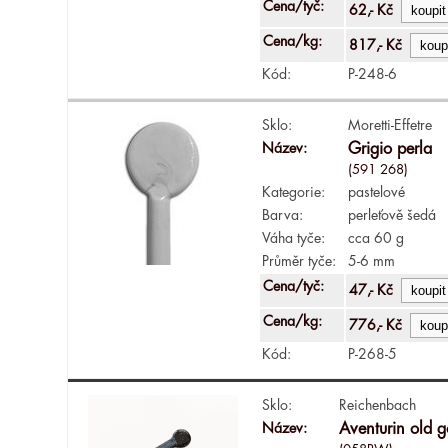
Cena/tyč:
62,- Kč
Cena/kg:
817,- Kč
Kód:
P-248-6
Sklo:
Moretti-Effetre
Název:
Grigio perla
(591 268)
Kategorie:
pastelové
Barva:
perleťově šedá
Váha tyče:
cca 60 g
Průměr tyče:
5-6 mm
Cena/tyč:
47,- Kč
Cena/kg:
776,- Kč
Kód:
P-268-5
Sklo:
Reichenbach
Název:
Aventurin old 