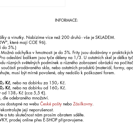
INFORMACE:
orálky a vinutky. Nabízíme více než 200 druhů - vše je SKLADEM.
RW", které mají COE 96).
í do 5%.)
. Možná odchylka v hmotnosti je do 5%. Frity jsou dodávány v praktických
 Pro odeslání balíkem jsou tyče děleny na 1/3. U ostatních skel je délka ty
odu různých světelných podmínek a různého zobrazení obrázků na počítači
součástí prodávaného skla, nebo ostatních produktů (materiál, formy, apo
ahujte, musí být mírně povolené, aby nedošlo k poškození forem.
0,- Kč
, nebo na dobírku za 150,- Kč.
0,- Kč
, nebo na dobírku od 160,- Kč.
 od 138,- Kč (cca 5,5 €).
, dle odebraného množství.
 jsou dostupné na webu
České pošty
nebo
Zásilkovny
.
ekontrolujte její neporušenost.
te a tuto skutečnost nám prosím obratem sdělte.
ÁVKY, prodej online přes E-SHOP připravujeme.