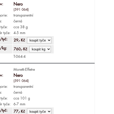
v:
Nero
(591 064)
orie:
transparentní
a:
černá
tyče:
cca 38 g
r tyče:
4-5 mm
/tyč:
29,- Kč
/kg:
760,- Kč
T-064-4
Moretti-Effetre
v:
Nero
(591 064)
orie:
transparentní
a:
černá
tyče:
cca 101 g
r tyče:
6-7 mm
/tyč:
77,- Kč