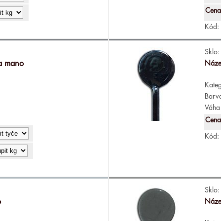
Cena
Kód:
Sklo:
 a mano
Náze
Kateg
Barv
Váha 
Cena
Kód:
Sklo:
o
Náze