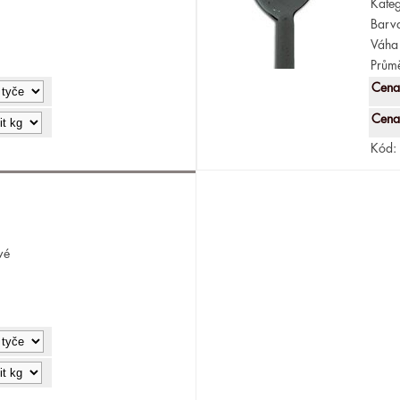
Kateg
Barv
Váha 
Průmě
Cena
Cena
Kód:
vé