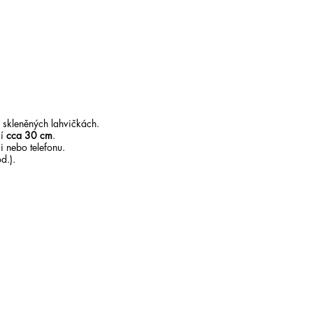
 skleněných lahvičkách.
čí
cca 30 cm
.
 nebo telefonu.
d.).