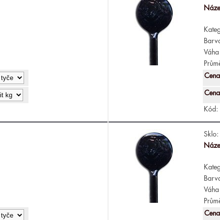
Náze
Kateg
Barv
Váha 
Průmě
Cena
Cena
Kód:
Sklo:
Náze
Kateg
Barv
Váha 
Průmě
Cena