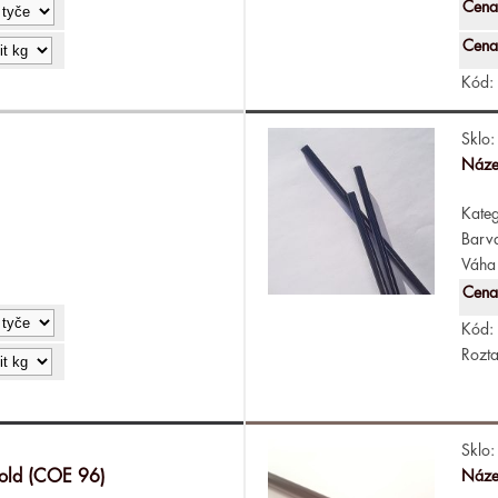
Cena
Cena
Kód:
Sklo:
Náze
Kateg
Barv
Váha 
Cena
Kód:
Rozta
Sklo:
gold (COE 96)
Náze