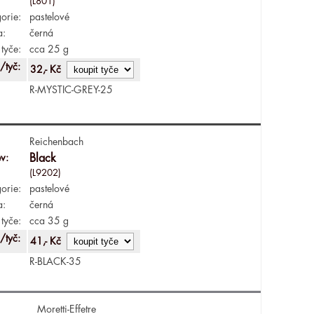
(L801)
orie:
pastelové
a:
černá
tyče:
cca 25 g
/tyč:
32,- Kč
R-MYSTIC-GREY-25
Reichenbach
v:
Black
(L9202)
orie:
pastelové
a:
černá
tyče:
cca 35 g
/tyč:
41,- Kč
R-BLACK-35
Moretti-Effetre