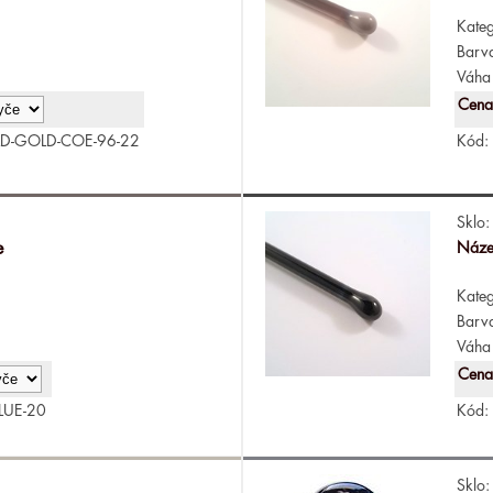
Kateg
Barv
Váha 
Cena
LD-GOLD-COE-96-22
Kód:
Sklo:
e
Náze
Kateg
Barv
Váha 
Cena
LUE-20
Kód:
Sklo: