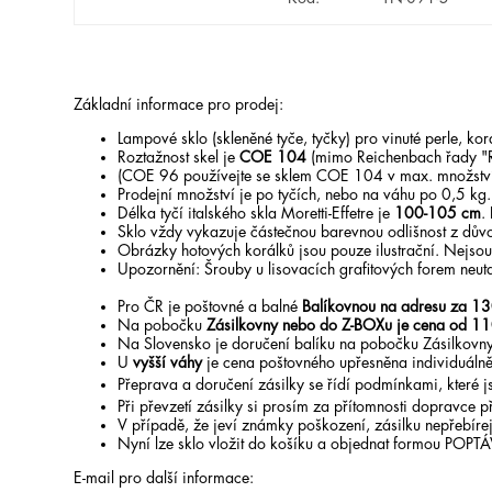
Základní informace pro prodej:
Lampové sklo (skleněné tyče, tyčky) pro vinuté perle, k
Roztažnost skel je
COE 104
(mimo Reichenbach řady "
(COE 96 používejte se sklem COE 104 v max. množstv
Prodejní množství je po tyčích, nebo na váhu po 0,5 kg
Délka tyčí italského skla Moretti-Effetre je
100-105 cm
.
Sklo vždy vykazuje částečnou barevnou odlišnost z dův
Obrázky hotových korálků jsou pouze ilustrační. Nejsou 
Upozornění: Šrouby u lisovacích grafitových forem neut
Pro ČR je poštovné a balné
Balíkovnou na adresu za 13
Na pobočku
Zásilkovny nebo do Z-BOXu je cena od 11
Na Slovensko je doručení balíku na pobočku Zásilkovny
U
vyšší váhy
je cena poštovného upřesněna individuálně
Přeprava a doručení zásilky se řídí podmínkami, které
Při převzetí zásilky si prosím za přítomnosti dopravce př
V případě, že jeví známky poškození, zásilku nepřebírej
Nyní lze sklo vložit do košíku a objednat formou POPT
E-mail pro další informace: