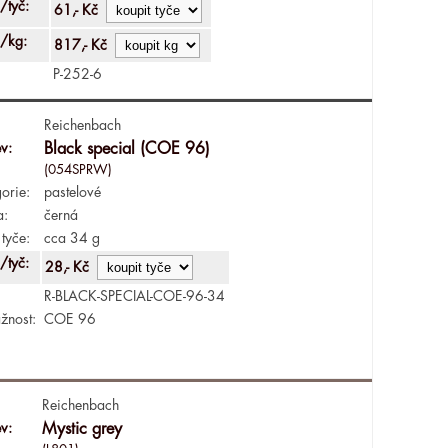
/tyč:
61,- Kč
/kg:
817,- Kč
P-252-6
Reichenbach
v:
Black special (COE 96)
(054SPRW)
orie:
pastelové
a:
černá
tyče:
cca 34 g
/tyč:
28,- Kč
R-BLACK-SPECIAL-COE-96-34
žnost:
COE 96
Reichenbach
v:
Mystic grey