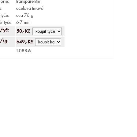
orie:
transparentní
a:
ocelová tmavá
tyče:
cca 76 g
r tyče:
6-7 mm
/tyč:
50,- Kč
/kg:
649,- Kč
T-088-6