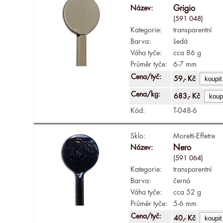
Název:
Grigio
(591 048)
Kategorie:
transparentní
Barva:
šedá
Váha tyče:
cca 86 g
Průměr tyče:
6-7 mm
Cena/tyč:
59,- Kč
Cena/kg:
683,- Kč
Kód:
T-048-6
Sklo:
Moretti-Effetre
Název:
Nero
(591 064)
Kategorie:
transparentní
Barva:
černá
Váha tyče:
cca 52 g
Průměr tyče:
5-6 mm
Cena/tyč:
40,- Kč