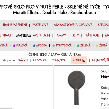
POVÉ SKLO PRO VINUTÉ PERLE - SKLENĚNÉ TYČE, T
Moretti-Effetre, Double Helix, Reichenbach
|
TRANSPARENTNÍ
|
PASTELOVÉ
|
ALABASTROVÉ A OPÁLOVÉ
|
SPECIÁ
HENBACH
MATERIÁL:
AVENTURÍN
|
FORMY
|
FRITY
|
NÁSTROJE
|
M
VENÁ
|
◉
FIALOVÁ
|
◉
MODRÁ
|
◉
TYRKYSOVÁ
|
◉
ZELENÁ
|
◉
ŽLUTÁ
ČERNÉ SKLO / BARVA ČERNÁ (17x):
Třídit podle:
NÁZVU
|
CENY/KS
|
CENY/KG
|
KÓDU
|
NEJNOVĚJŠÍ
Sklo:
Náze
Kateg
Barv
Váha 
Průmě