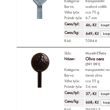
Kategorie:
transparentní
Barva:
ocelová světlá
Váha tyče:
cca 70 g
Průměr tyče:
6-7 mm
Cena/tyč:
46,- Kč
Cena/kg:
649,- Kč
Kód:
T-084-6
Sklo:
Moretti-Effetre
Název:
Oliva nera
(591 091)
Kategorie:
transparentní no
Barva:
černá oliva
Váha tyče:
cca 55 g
Průměr tyče:
5-6 mm
Cena/tyč:
37,- Kč
Cena/kg:
668,- Kč
Kód:
TN-091-5