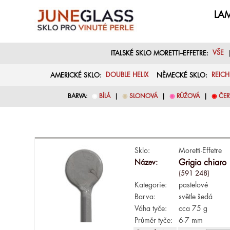
LAM
ITALSKÉ SKLO MORETTI–EFFETRE:
VŠE
AMERICKÉ SKLO:
DOUBLE HELIX
NĚMECKÉ SKLO:
REIC
BARVA:
◉
BÍLÁ
|
◉
SLONOVÁ
|
◉
RŮŽOVÁ
|
◉
ČER
Sklo:
Moretti-Effetre
Název:
Grigio chiaro
(591 248)
Kategorie:
pastelové
Barva:
světle šedá
Váha tyče:
cca 75 g
Průměr tyče:
6-7 mm