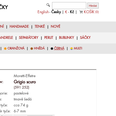
🔍
YČKY
English
-
Česky
|
€
-
Kč
|
KOŠÍK
(
0
)
LNÍ
|
HANDMADE
|
TENKÉ
|
NOVÉ
ANDRELE
|
SEPARÁTORY
|
PERLIT
|
BUBLINKY
|
SÁČKY
|
◉
ORANŽOVÁ
|
◉
HNĚDÁ
|
◉
ČERNÁ
|
◉
MULTI
Moretti-Effetre
v:
Grigio scuro
(591 252)
orie:
pastelové
a:
tmavě šedá
tyče:
cca 74 g
r tyče:
6-7 mm