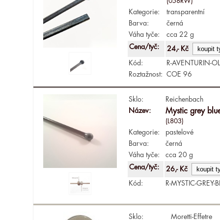
(058RW)
Kategorie:
transparentní
Barva:
černá
Váha tyče:
cca 22 g
Cena/tyč:
24,- Kč
Kód:
R-AVENTURIN-O
Roztažnost:
COE 96
Sklo:
Reichenbach
Název:
Mystic grey blu
(L803)
Kategorie:
pastelové
Barva:
černá
Váha tyče:
cca 20 g
Cena/tyč:
26,- Kč
Kód:
R-MYSTIC-GREY-B
Sklo:
Moretti-Effetre