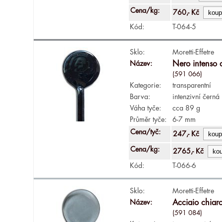
Cena/kg:
760,- Kč
Kód:
T-064-5
Sklo:
Moretti-Effetre
Název:
Nero intenso
(591 066)
Kategorie:
transparentní
Barva:
intenzivní černá
Váha tyče:
cca 89 g
Průměr tyče:
6-7 mm
Cena/tyč:
247,- Kč
Cena/kg:
2765,- Kč
Kód:
T-066-6
Sklo:
Moretti-Effetre
Název:
Acciaio chiar
(591 084)