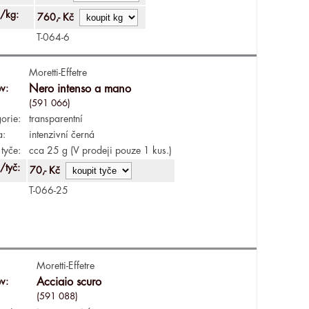
/kg:
760,- Kč
T-064-6
Moretti-Effetre
v:
Nero intenso a mano
(591 066)
orie:
transparentní
a:
intenzivní černá
tyče:
cca 25 g (V prodeji pouze 1 kus.)
/tyč:
70,- Kč
T-066-25
Moretti-Effetre
v:
Acciaio scuro
(591 088)