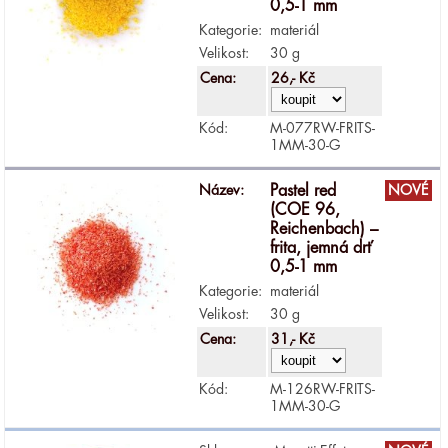
0,5-1 mm
Kategorie:
materiál
Velikost:
30 g
Cena:
26,- Kč
Kód:
M-077RW-FRITS-
1MM-30-G
Název:
Pastel red
NOVÉ
(COE 96,
Reichenbach) –
frita, jemná drť
0,5-1 mm
Kategorie:
materiál
Velikost:
30 g
Cena:
31,- Kč
Kód:
M-126RW-FRITS-
1MM-30-G