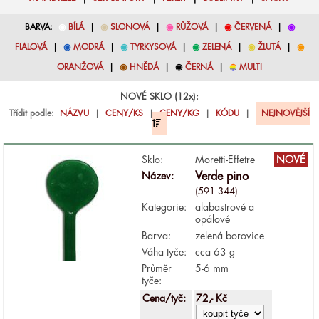
BARVA:
◉
BÍLÁ
|
◉
SLONOVÁ
|
◉
RŮŽOVÁ
|
◉
ČERVENÁ
|
◉
FIALOVÁ
|
◉
MODRÁ
|
◉
TYRKYSOVÁ
|
◉
ZELENÁ
|
◉
ŽLUTÁ
|
◉
ORANŽOVÁ
|
◉
HNĚDÁ
|
◉
ČERNÁ
|
◉
MULTI
NOVÉ SKLO (12x):
Třídit podle:
NÁZVU
|
CENY/KS
|
CENY/KG
|
KÓDU
|
NEJNOVĚJŠÍ
Sklo:
Moretti-Effetre
NOVÉ
Název:
Verde pino
(591 344)
Kategorie:
alabastrové a
opálové
Barva:
zelená borovice
Váha tyče:
cca 63 g
Průměr
5-6 mm
tyče:
Cena/tyč:
72,- Kč