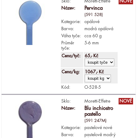
Sklo:
Moretti-Effetre
NOVÉ
Název:
Pervinca
(591 528)
Kategorie:
opálové
Barva:
modrá opálová
Váha tyče:
cca 60 g
Průměr
5-6 mm
tyče:
Cena/tyč:
65,- Kč
Cena/kg:
1067,- Kč
Kód:
O-528-5
Sklo:
Moretti-Effetre
NOVÉ
Název:
Blu inchiostro
pastello
(591 247M)
Kategorie:
pastelové nové
Barva:
pastelově modrý