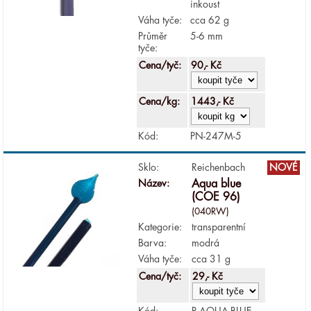
inkoust
Váha tyče:
cca 62 g
Průměr
5-6 mm
tyče:
Cena/tyč:
90,- Kč
Cena/kg:
1443,- Kč
Kód:
PN-247M-5
Sklo:
Reichenbach
NOVÉ
Název:
Aqua blue
(COE 96)
(040RW)
Kategorie:
transparentní
Barva:
modrá
Váha tyče:
cca 31 g
Cena/tyč:
29,- Kč
Kód:
R-AQUA-BLUE-