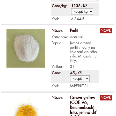
Cena/kg:
1138,- Kč
Kód:
A-344-5
Název:
Perlit
NOVÉ
Kategorie:
materiál
Popis:
Jemně drcený
perlit vhodný na
chlazení vinutého
skla. Množství: 3
litry.
Velikost:
3 l
Cena:
45,- Kč
Kód:
M-PERLIT-3L
Název:
Crown yellow
NOVÉ
(COE 96,
Reichenbach) –
frita, jemná drť