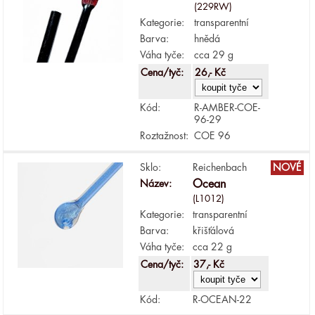
(229RW)
Kategorie:
transparentní
Barva:
hnědá
Váha tyče:
cca 29 g
Cena/tyč:
26,- Kč
Kód:
R-AMBER-COE-
96-29
Roztažnost:
COE 96
Sklo:
Reichenbach
NOVÉ
Název:
Ocean
(L1012)
Kategorie:
transparentní
Barva:
křišťálová
Váha tyče:
cca 22 g
Cena/tyč:
37,- Kč
Kód:
R-OCEAN-22