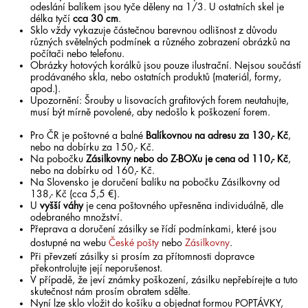
odeslání balíkem jsou tyče děleny na 1/3. U ostatních skel je
délka tyčí
cca 30 cm
.
Sklo vždy vykazuje částečnou barevnou odlišnost z důvodu
různých světelných podmínek a různého zobrazení obrázků na
počítači nebo telefonu.
Obrázky hotových korálků jsou pouze ilustrační. Nejsou součástí
prodávaného skla, nebo ostatních produktů (materiál, formy,
apod.).
Upozornění: Šrouby u lisovacích grafitových forem neutahujte,
musí být mírně povolené, aby nedošlo k poškození forem.
Pro ČR je poštovné a balné
Balíkovnou na adresu za 130,- Kč
,
nebo na dobírku za 150,- Kč.
Na pobočku
Zásilkovny nebo do Z-BOXu je cena od 110,- Kč
,
nebo na dobírku od 160,- Kč.
Na Slovensko je doručení balíku na pobočku Zásilkovny od
138,- Kč (cca 5,5 €).
U
vyšší váhy
je cena poštovného upřesněna individuálně, dle
odebraného množství.
Přeprava a doručení zásilky se řídí podmínkami, které jsou
dostupné na webu
České pošty
nebo
Zásilkovny
.
Při převzetí zásilky si prosím za přítomnosti dopravce
překontrolujte její neporušenost.
V případě, že jeví známky poškození, zásilku nepřebírejte a tuto
skutečnost nám prosím obratem sdělte.
Nyní lze sklo vložit do košíku a objednat formou POPTÁVKY,