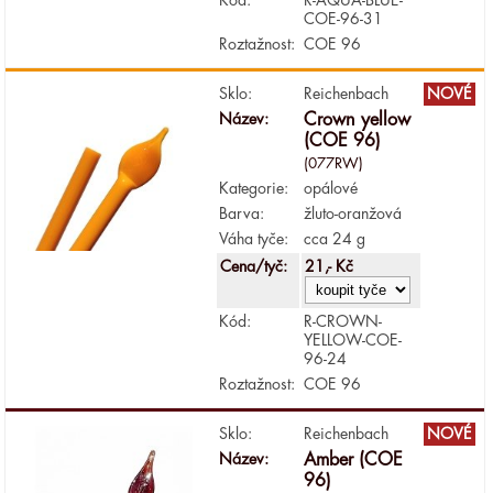
COE-96-31
Roztažnost:
COE 96
Sklo:
Reichenbach
NOVÉ
Název:
Crown yellow
(COE 96)
(077RW)
Kategorie:
opálové
Barva:
žluto-oranžová
Váha tyče:
cca 24 g
Cena/tyč:
21,- Kč
Kód:
R-CROWN-
YELLOW-COE-
96-24
Roztažnost:
COE 96
Sklo:
Reichenbach
NOVÉ
Název:
Amber (COE
96)