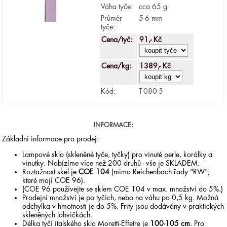
Váha tyče:
cca 65 g
Průměr
5-6 mm
tyče:
Cena/tyč:
91,- Kč
Cena/kg:
1389,- Kč
Kód:
T-080-5
INFORMACE:
Základní informace pro prodej:
Lampové sklo (skleněné tyče, tyčky) pro vinuté perle, korálky a
vinutky. Nabízíme více než 200 druhů - vše je SKLADEM.
Roztažnost skel je
COE 104
(mimo Reichenbach řady "RW",
které mají COE 96).
(COE 96 používejte se sklem COE 104 v max. množství do 5%.)
Prodejní množství je po tyčích, nebo na váhu po 0,5 kg. Možná
odchylka v hmotnosti je do 5%. Frity jsou dodávány v praktických
skleněných lahvičkách.
Délka tyčí italského skla Moretti-Effetre je
100-105 cm
. Pro