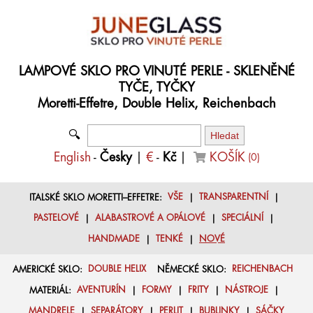
LAMPOVÉ SKLO PRO VINUTÉ PERLE - SKLENĚNÉ
TYČE, TYČKY
Moretti-Effetre, Double Helix, Reichenbach
🔍
English
-
Česky
|
€
-
Kč
|
KOŠÍK
(
0
)
ITALSKÉ SKLO MORETTI–EFFETRE:
VŠE
|
TRANSPARENTNÍ
|
PASTELOVÉ
|
ALABASTROVÉ A OPÁLOVÉ
|
SPECIÁLNÍ
|
HANDMADE
|
TENKÉ
|
NOVÉ
AMERICKÉ SKLO:
DOUBLE HELIX
NĚMECKÉ SKLO:
REICHENBACH
MATERIÁL:
AVENTURÍN
|
FORMY
|
FRITY
|
NÁSTROJE
|
MANDRELE
|
SEPARÁTORY
|
PERLIT
|
BUBLINKY
|
SÁČKY