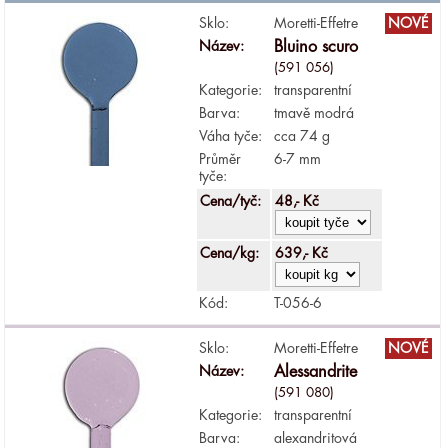
Sklo:
Moretti-Effetre
NOVÉ
Název:
Bluino scuro
(591 056)
Kategorie:
transparentní
Barva:
tmavě modrá
Váha tyče:
cca 74 g
Průměr
6-7 mm
tyče:
Cena/tyč:
48,- Kč
Cena/kg:
639,- Kč
Kód:
T-056-6
Sklo:
Moretti-Effetre
NOVÉ
Název:
Alessandrite
(591 080)
Kategorie:
transparentní
Barva:
alexandritová